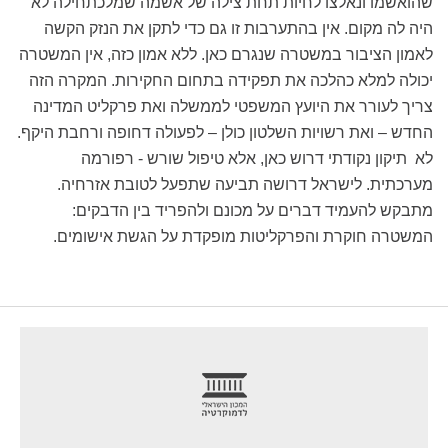
שהואשמו ונאלצו לחיות תחת צילה של אשמה שמלכתחילה לא
היה לה מקום. אין בהתערבות זו גם כדי לתקן את הנזק הקשה
לאמון הציבור במשטרה שנגרם כאן. ללא אמון כזה, אין המשטרה
יכולה למלא כהלכה את תפקידה בתחום החקירות. המקרה הזה
צריך לעורר את היועץ המשפטי לממשלה ואת פרקליט המדינה
החדש – ואת רשויות השלטון כולן – לפעולה דחופה ורחבת היקף.
לא תיקון נקודתי דרוש כאן, אלא טיפול שורש - רפורמה
מערכתית. לישראל דרושה תביעה שתפעל לטובת אזרחיה.
מתבקש להעמיד דברים על מכונם ולהפריד בין הדבקים:
המשטרה חוקרת והפרקליטות מופקדת על הגשת אישומים.
footer