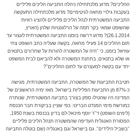
ההליכים? מדוע מלכתחילה ניהלה התביעה הליכים פליליים
בעקבות גילויי מחאה לגיטימיים? מדוע מלכתחילה התעקשה
התביעה המשטרתית לנהל הליכים פליליים ולהציג ראיות
שהשופט שמאי בקר תמה על הרלוונטיות שלהן (הארץ,
26.1.2014)? מדוע דרשה בזמנו התביעה המשטרתית לעצור עד
תום ההליכים 14 פעילי מחאה, בקשה שעליה כתב השופט צחי
עוזיאל בזמנו, כי "היה על המשטרה להורות על שחרורם בתנאים
או שלא בתנאים, בתחנת המשטרה ולא להביאם לבית המשפט
יחד עם בקשה למעצרם עד לתום ההליכים"?
חטיבת התביעות של המשטרה, התביעה המשטרתית, מגישה
כ-87% מן התביעות הפליליות בישראל. מאז ימיה הראשונים של
המדינה היו שהטילו ספק בצורך בתביעה המשטרתית, שנותרה
כמורשת מימי המנדט הבריטי. כפי שציין בביקורת חבר הכנסת
(לימים השופט) ד"ר יוסף מיכאל-לם בדיון בכנסת בשנת 1950,
המסורת האנגלית העדיפה שהמשטרה תנהל הליכים פליליים
"בשביל הילידים". גם בישראל וגם באנגליה (שם בוטלה התביעה