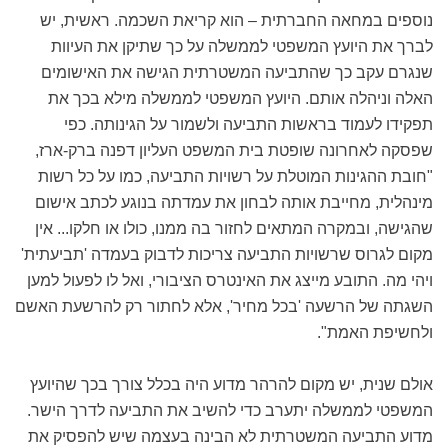
נוספים במחאה החברתית – הוא קריאת השכמה. ראשית, יש
לברך את היועץ המשפטי לממשלה על כך שתיקן את העיוות
שנגרם עקב כך שהתביעה המשטרתית הגישה את האישומים
האלה וניהלה אותם. היועץ המשפטי לממשלה מילא בכך את
תפקידו לעמוד בראשות התביעה ולשמור על הגינותה. כפי
שפסקה לאחרונה שופטת בית המשפט העליון דפנה ברק-ארז,
"חובת ההגינות המוטלת על רשויות התביעה, כמו על כל רשות
מינהלית, מחייבת אותה לבחון את עמדתה בנוגע לכתב אישום
שהגישה, ובמקרה המתאים לחזור בה ממנו, כולו או חלקו... אין
מקום לגרוס שרשויות התביעה צריכות לדבוק בעמדה 'תביעתית'
ויהי מה. התובע מייצג את האינטרס הציבורי, ואל לו לפעול למען
השגתה של הרשעה 'בכל מחיר', אלא לחתור רק להרשעת האשם
ולחשיפת האמת".
אולם שנית, יש מקום להרהר מדוע היה בכלל צורך בכך שהיועץ
המשפטי לממשלה יתערב כדי להשיב את התביעה לדרך הישר.
מדוע התביעה המשטרתית לא הבינה בעצמה שיש להפסיק את