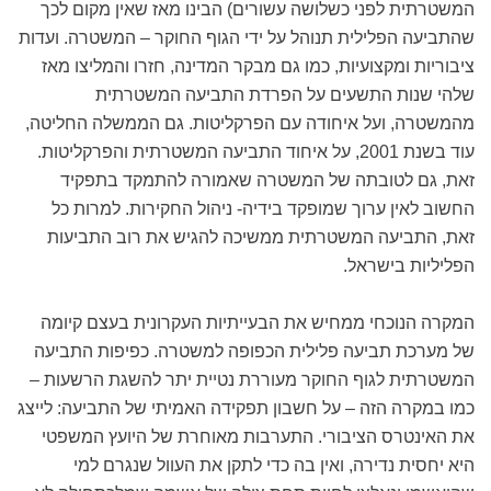
המשטרתית לפני כשלושה עשורים) הבינו מאז שאין מקום לכך
שהתביעה הפלילית תנוהל על ידי הגוף החוקר – המשטרה. ועדות
ציבוריות ומקצועיות, כמו גם מבקר המדינה, חזרו והמליצו מאז
שלהי שנות התשעים על הפרדת התביעה המשטרתית
מהמשטרה, ועל איחודה עם הפרקליטות. גם הממשלה החליטה,
עוד בשנת 2001, על איחוד התביעה המשטרתית והפרקליטות.
זאת, גם לטובתה של המשטרה שאמורה להתמקד בתפקיד
החשוב לאין ערוך שמופקד בידיה- ניהול החקירות. למרות כל
זאת, התביעה המשטרתית ממשיכה להגיש את רוב התביעות
הפליליות בישראל.
המקרה הנוכחי ממחיש את הבעייתיות העקרונית בעצם קיומה
של מערכת תביעה פלילית הכפופה למשטרה. כפיפות התביעה
המשטרתית לגוף החוקר מעוררת נטיית יתר להשגת הרשעות –
כמו במקרה הזה – על חשבון תפקידה האמיתי של התביעה: לייצג
את האינטרס הציבורי. התערבות מאוחרת של היועץ המשפטי
היא יחסית נדירה, ואין בה כדי לתקן את העוול שנגרם למי