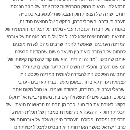
הרקע לה - הצעות החוק המרחיקות לכת יותר של חבר הכנסת
רותם, שורה של הצעות חוק המבקשות לפגוע באוכלוסייה
הערבית, ודברי השר ליברמן, בהקשר של ההצעה הנדונה,
בגנותה של חברת הכנסת זועבי - מלמד על תכליתה האמתית של
ההצעה. כוונתה אינה אלא להטיל צל של חוסר נאמנות על אזרחי
המדינה הערבים, שאפשר להניח שרבים מהם לא היו מוכנים
לחתום על הצהרה כזאת בין השאר משום שהמדינה הרגילה
אותם שהביטוי "מדינה יהודית" הוא שם קוד להצדקת קיפוחו של
המיעוט הערבי והפלייתו השיטתית לרעה ומשום שגורלה של
התביעה הפלסטינית להגדרה לאומית במדינה פלסטינית
עצמאית עדיין לא ברור. באופן מעשי, בני זוג ערבים - ערבי
ישראלי וערבייה, בת דתו, מיהודה ושומרון או מכל מקום אחר
בעולם, המבקשים להינשא ולהקים בית משותף בישראל ייתקלו
בקושי לאזרח את בת הזוג. כבר מן הבחינה הראשונה הזאת - של
תכלית החוק - ההצעה אינה עומדת במבחן של תכלית ראויה.
תכליתה נפסדת ופסולה. העמדת סימן שאלה על אזרחותם של
ערביי ישראל כאשר האזרחות היא הבסיס למכלול זכויותיהם