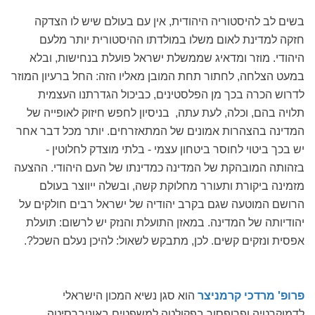
בשים לב להיסטוריה היהודית, אין עם בעולם שיש לו הצדקה
חזקה למדינת לאום משלו במולדתו ההיסטורית יותר מלעם
היהודי. מוזר ומדאיג שממשלת ישראל פועלת בנחישות, ובלא
במעט הצלחה, לחתור תחת המובן מאליו הזה: החל ברעיון המוזר
לדרוש הכרה בכך מן הפלסטינים, כביכול הגדרתנו העצמית
תלויה בהם, וכלה, לעת עתה, בניסיון לחפש חיזוק לאופייה של
המדינה בהצהרות אמונים של המתאזרחים. יותר מכל דבר אחר
יש בכך ביטוי לחוסר ביטחון עצמי - בלתי מוצדק לחלוטין -
בזהותה המובהקת של המדינה כמדינתו של העם היהודי. ההצעה
מזמינה ביקורת ותעורר מחלוקת קשה, ובשלה ייווצר בעולם
הרושם המוטעה שגם בקרב יהודיה של ישראל רבים חולקים על
יהודיותה של המדינה. במאזן התועלת והנזק יש לרשום: תועלת
אפסית ונזקים קשים. לכן, מתבקש לשאול: להיכן נעלם השכל?.
פרופ' מרדכי קרמניצר
הוא סגן נשיא המכון הישראלי
לדמוקרטיה ופרופסור בפקולטה למשפטים באוניברסיטה