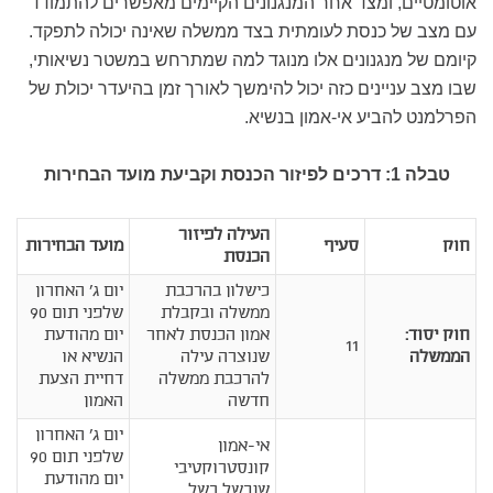
אוטומטיים, ומצד אחר המנגנונים הקיימים מאפשרים להתמודד
עם מצב של כנסת לעומתית בצד ממשלה שאינה יכולה לתפקד.
קיומם של מנגנונים אלו מנוגד למה שמתרחש במשטר נשיאותי,
שבו מצב עניינים כזה יכול להימשך לאורך זמן בהיעדר יכולת של
הפרלמנט להביע אי-אמון בנשיא.
טבלה 1: דרכים לפיזור הכנסת וקביעת מועד הבחירות
העילה לפיזור
חוק
סעיף
מועד הבחירות
הכנסת
כישלון בהרכבת
יום ג' האחרון
ממשלה ובקבלת
שלפני תום 90
חוק יסוד:
אמון הכנסת לאחר
יום מהודעת
11
הממשלה
שנוצרה עילה
הנשיא או
להרכבת ממשלה
דחיית הצעת
חדשה
האמון
יום ג' האחרון
אי-אמון
שלפני תום 90
קונסטרוקטיבי
יום מהודעת
שנכשל בשל