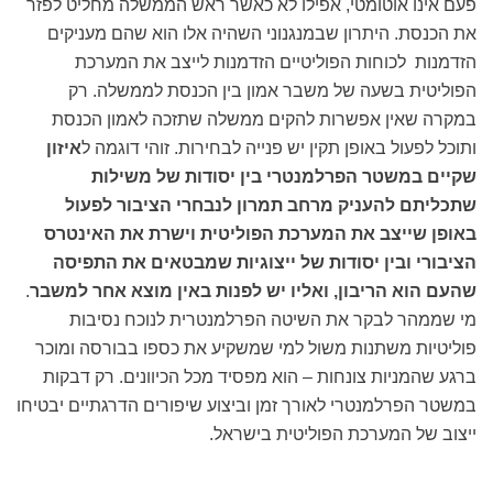
פעם אינו אוטומטי, אפילו לא כאשר ראש הממשלה מחליט לפזר
את הכנסת. היתרון שבמנגנוני השהיה אלו הוא שהם מעניקים
הזדמנות לכוחות הפוליטיים הזדמנות לייצב את המערכת
הפוליטית בשעה של משבר אמון בין הכנסת לממשלה. רק
במקרה שאין אפשרות להקים ממשלה שתזכה לאמון הכנסת
ותוכל לפעול באופן תקין יש פנייה לבחירות. זוהי דוגמה ל
איזון
שקיים במשטר הפרלמנטרי בין יסודות של משילות
שתכליתם להעניק מרחב תמרון לנבחרי הציבור לפעול
באופן שייצב את המערכת הפוליטית וישרת את האינטרס
הציבורי ובין יסודות של ייצוגיות שמבטאים את התפיסה
שהעם הוא הריבון, ואליו יש לפנות באין מוצא אחר למשבר
.
מי שממהר לבקר את השיטה הפרלמנטרית לנוכח נסיבות
פוליטיות משתנות משול למי שמשקיע את כספו בבורסה ומוכר
ברגע שהמניות צונחות – הוא מפסיד מכל הכיוונים. רק דבקות
במשטר הפרלמנטרי לאורך זמן וביצוע שיפורים הדרגתיים יבטיחו
ייצוב של המערכת הפוליטית בישראל.