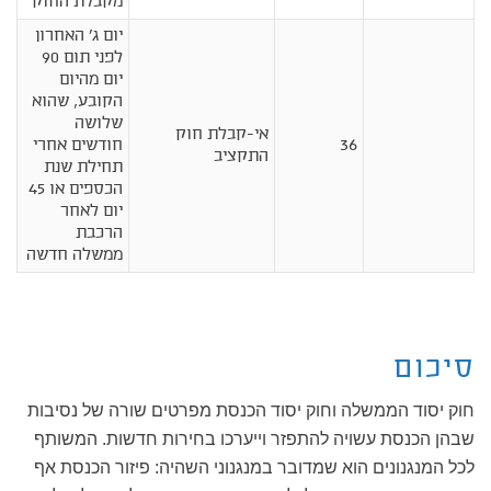
מקבלת החוק
יום ג' האחרון
לפני תום 90
יום מהיום
הקובע, שהוא
שלושה
אי-קבלת חוק
36
חודשים אחרי
התקציב
תחילת שנת
הכספים או 45
יום לאחר
הרכבת
ממשלה חדשה
סיכום
חוק יסוד הממשלה וחוק יסוד הכנסת מפרטים שורה של נסיבות
שבהן הכנסת עשויה להתפזר וייערכו בחירות חדשות. המשותף
לכל המנגנונים הוא שמדובר במנגנוני השהיה: פיזור הכנסת אף