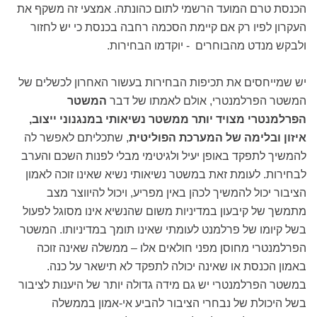
הכנסת טרם המועד הרשמי לתום כהונתה. אמצעי זה משקף את
העקרון לפיו רק אם קיימת הסכמה רחבה בכנסת כי יש לחזור
ולבקש מנדט מהבוחרים - יוקדמו הבחירות.
יש שמייחסים את תכיפות הבחירות בעשור האחרון לכשלים של
המשטר הפרלמנטרי, אולם לאמתו של דבר
המשטר
הפרלמנטרי מצויד יותר ממשטר נשיאותי במנגנוני ייצוב,
איזון ובלימה של המערכת הפוליטית
, שתכליתם לאפשר לה
להמשיך לתפקד באופן יעיל ולגיטימי מבלי לפנות השכם והערב
לבחירות. לעומת זאת במשטר נשיאותי נשיא שאינו זוכה לאמון
הציבור יכול להמשיך לכהן באין מפריע, ויכול להיווצר מצב
מתמשך של קיבעון במדיניות משום שהנשיא אינו מסוגל לפעול
בשל קיומו של פרלמנט לעומתי שאינו תומך במדיניותו. המשטר
הפרלמנטרי מחוסן מפני חולאים אלו – ממשלה שאינה זוכה
באמון הכנסת או שאינה יכולה לתפקד לא תישאר על כנה.
במשטר הפרלמנטרי יש גם מידה גדולה יותר של היענות לציבור
בשל היכולת של נבחרי הציבור להביע אי-אמון בממשלה