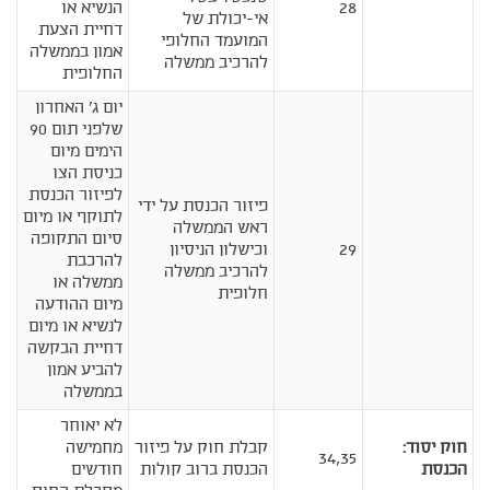
28
הנשיא או
אי-יכולת של
דחיית הצעת
המועמד החלופי
אמון בממשלה
להרכיב ממשלה
החלופית
יום ג' האחרון
שלפני תום 90
הימים מיום
כניסת הצו
לפיזור הכנסת
פיזור הכנסת על ידי
לתוקף או מיום
ראש הממשלה
סיום התקופה
29
וכישלון הניסיון
להרכבת
להרכיב ממשלה
ממשלה או
חלופית
מיום ההודעה
לנשיא או מיום
דחיית הבקשה
להביע אמון
בממשלה
לא יאוחר
חוק יסוד:
קבלת חוק על פיזור
מחמישה
34,35
הכנסת
הכנסת ברוב קולות
חודשים