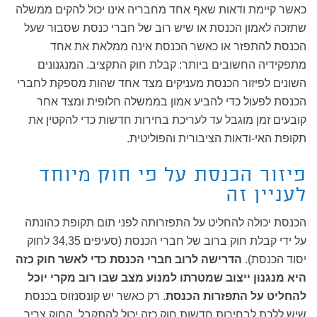
כאשר קיימת ודאות שאף אחד מחבריה אינו יכול להקים ממשלה
שתזכה לאמון הכנסת או שיש רוב של חברי כנסת שסבור שעל
הכנסת להתפזר או כאשר הכנסת אינה ממלאת את אחד
מתפקידיה החשובים ביותר: קבלת חוק התקציב. המנגנונים
השונים לפיזור הכנסת מעניקים מצד אחד שהות מספקת לחברי
הכנסת לפעול כדי להביע אמון בממשלה חלופית ומצד אחר
קובעים זמן מוגבל עד לעריכת בחירות חדשות כדי להקטין את
תקופת האי-ודאות הציבורית והפוליטית.
פיזור הכנסת על פי חוק מיוחד
לעניין זה
הכנסת יכולה להחליט על התפזרותה לפני תום תקופת כהונתה
על ידי קבלת חוק ברוב של חברי הכנסת (סעיפים 34,35 לחוק
יסוד הכנסת).
הדרישה לרוב חברי הכנסת כדי לאשר חוק כזה
היא מנגנון ייצוב שמטרתו למנוע מצב שבו רוב מקרי יוכל
להחליט על התפזרות הכנסת
. רק כאשר יש קונסנזוס בכנסת
שיש ללכת לבחירות חדשות חוק כזה יכול להתקבל. החוק צריך