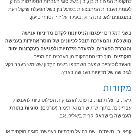
לתקופות המצוינות בו), בין בשל סוגי העברות המפורטות בחוק
לעומת העברות המתבצעות בפועל בין בשל הפעלת שיקול דעת
במנגנונים לאכיפת החוק, בעיקר על ידי הסדרי טיעון.
בשני המקרים
ייפגמו הניסיונות לקדם מדיניות ענישה
מושכלת, והמערכת תובל לכיוונים של חוסר אחידות בענישה
והגברת הפערים, להיעדר מידתיות ולפגיעה בעקרונות יסוד
חוקתיים
, תוך כדי התרחקות מן הערכים ההומניים
והאינקלוסיביים שפעם השתקפו בשיח התָקוֹן ששימש בעבר רקע
לגיבושה של מדיניות הענישה בארץ.
מקורות
גייגר, ב', וא' תימור, בדפוס. 'ההצדקות הפילוסופיות להענשת
עבריינים', בתוך: ש"ג שוהם וא' תימור (עורכים),
סוגיות בתורת
הענישה בישראל
, קרית ביאליק: אב.
קנאי, ר', תשס"ה. 'שמירה על מידתיות בענישה: סוגיה חוקתית או