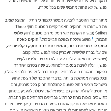
במקרה של עברה שלישית תהיה חובה על בית המשפט להטיל
עונש של לא פחות מחמש שנים בכל מקרה.
מתוך דברי ההסבר להצעה אפשר ללמוד כי התיקון המוצע שואב
את השראתו מן החוקים האמריקניים המכונים חוקי Three
Strikes (ובשיח הקרמינולוגי המקומי הם מכונים 'חוק שלוש
2
1
המכות'),
מושג שנלקח מעולם הבייסבול.
חוקים כאלה
התקבלו במדינות רבות, והמפורסם בהם נחקק בקליפורניה
,
שם על עברה שלישית העבריין צפוי לעונש בלתי קצוב
(שמשמעותו מאסר עולם כל עוד לא ננקטים הליכים לקיצוב
עונשו), ועליו לשבת במאסר לפחות 25 שנה בטרם ישוחרר
בפיקוח. המטרה היא להרחיקו מן החברה לתקופה בלתי מוגבלת,
ובכל מקרה ממושכת ביותר. בדברי ההסבר של הצעת החוק
בישראל מציעי החוק טוענים להצלחת החוק בקליפורניה, והם
מייחסים להחלת החוק גם בישראל את היכולת להעניק ביטחון
לתושבים בזכות כוחה להרתיע עבריינים ולהרחיקם מן החברה.
סגולותיו אלו של התיקון אמנם נשמעות מבטיחות, אך ישנן סיבות
טובות שלא להתפתות לו. סיבות אלו נוגעות לשלושה מישורים