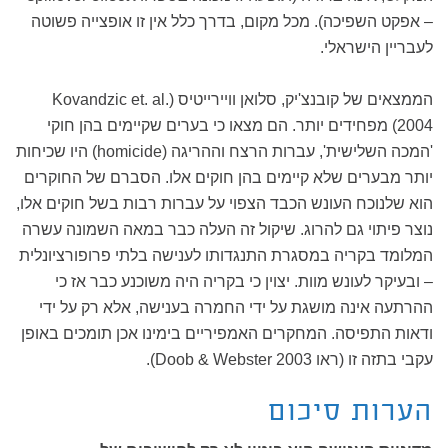
– אפקט השפיכה). מכל מקום, בדרך כלל אין זו אופצייה פשוטה
לעבריין הישראלי.
הממצאים של קובנצ'יק, סלואן וויירייטיס (Kovandzic et. al.
2004) מפחידים יותר. הם מצאו כי בערים שקיימים בהן חוקי
'המכה השלישית', עברות הרצח וההריגה (homicide) היו שכיחות
יותר מבערים שלא קיימים בהן חוקים אלו. הסברם של החוקרים
הוא שלנוכח העונש הכבד הצפוי על עברות רבות בשל חוקים אלו,
נוצר פיתוי גם להרוג. שיקול זה העלה כבר במאה השמונה עשרה
המלומד בקריה במסגרת התנגדותו לענישה בלתי פרופורציונלית
– ובעיקר לעונש מוות. יצוין כי בקריה היה משוכנע כבר אז כי
ההרתעה אינה מושגת על ידי החמרה בענישה, אלא רק על ידי
ודאות התפיסה. המחקרים האמפיריים בימינו אכן תומכים באופן
עקבי בתזה זו (ראו Doob & Webster 2003).
הערות סיכום