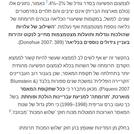
7
לצמצום הפשיעה בסדר גודל של 2%–4%.
כאמור, נתונים אלו
(כולם מארצות הברית) אינם יציבים והם תלויים בפרמטרים
שונים. למשל, במקומות ששיעורי הכליאה גבוהים תרומתה של
כליאה נוספת מצטמצמת ואף נעלמת.
'השילוב של עלויות
שהולכות וגדלות ותועלות מצטמצמות מחייב לנקוט זהירות
בעניין גידולים נוספים בכליאה'
(Donohue 2007: 389).
בהקשר זה יש אף לשים לב לממצא שעשוי להיות קשור לממצא
הקודם: תרומתה של השהות בכלא לצמצום הפשיעה מהותית
יותר בתחילתה של תקופת המאסר, שכן בעבור רוב העבריינים
'הקריירה הפלילית' נמשכת שנים ספורות בלבד (Blumstein &
Piquero 2007). מכאן מתברר כי
ככל שתקופת המאסר
מוארכת, 'תרומתה' למניעת עבריינות הולכת ופוחתת
. בשל
כך טענו ברס וגריפית (1998–1999) כי חלק גדול של שנות
8
המאסר הארוכות המוטלות מכוח חוקי 'שלוש המכות' 'מבוזבז'.
בחלק מן המדינות שאומַץ בהן חוק 'שלוש המכות' תרומתו