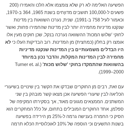
הפשיעה האלימה לא רק שלא צומצמו אלא הלכו והאמירו (200
פשעים ל-100,000 תושבים מדווָחים בשנת 1965, 364 ב-1970,
וכאמור לעיל 758 ב-1991). שנית, נערכו השוואות בין מדינות
שנקטו מדיניות מחמירה יותר לבין מדינות שהחמירו פחות; ואשר
לחוקי 'שלוש המכות' ההשוואה נערכה בנקל, שכן חוקים מעין אלו
אומצו רק בחלק (כמחצית) מן המדינות. רוב הבדיקות העלו כי
לא
היו הבדלים משמעותיים בין המדינות שנקטו מדיניות
מחמירה לבין המדינות המקלות, והדבר נכון במיוחד
בהשוואות שהתמקדו בחוקי 'שלוש מכות'
(Turner et. al.
1999–2000).
עם זאת, רבים מן החוקרים שבדקו את הקשר בין שינויים בשיעורי
הכליאה לבין שיעורי הפשיעה אכן מצאו קשר מובהק בין שני
המשתנים. הממצאים מגוונים מאוד, אך בסקירתו המקיפה של
ספלמן, אחד החוקרים המובילים בתחום, על כלל המחקרים הוא
הסיק כי החמרה בענישה גרמה ל-25% מן הירידה בפשיעה
בשנות התשעים וכי הוספה של 10% לאוכלוסיית הכלא תרמה