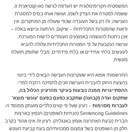
המשפטית-הקרימינולוגית יש העדפה לגישה נאו-קנטיאנית זו,
ששׂמה למטרה את הצדק לשמו, ועושה אותו בסיס למסגרת
הענישה; ולו רק בשל העובדה שכפי שעולה מן המחקרים, אין
ודאות שהמטרות התכליתיות – שיקום, הרתעה וכיוצא באלה –
אכן ניתנות להגשמה באמצעים העומדים לרשות המערכת.
ענישה הנקבעת על פי המטרות התכליתיות עלולה להביא
לעונשים בלתי אחידים או בלתי מידתיים, מבלי שתופק תועלת
מעשית.
התרשמותי אפוא היא שעקרונות הענישה הבאים לידי ביטוי
בהצעת החוק להבניית הענישה זוכים לתמיכה רחבה למדי.
ההסתייגויות ממנה נובעות בעיקר מהרעיון הכלול בה,
שתקום ועדה (קבועה) שתקבע כפעם בפעם 'עונשי מוצא'
לעברות מסוימות
– רעיון שעל פי קווים כלליים מועתק ממוסד ה-
Sentencing Guidelines (הנחיות לשופטים) הנפוץ בארצות
הברית (ובעת האחרונה אומץ באנגליה). רעיון זה אינו אהוד בקרב
חלק מן השופטים בשל צמצום סמכויותיהם בעת קביעת העונש