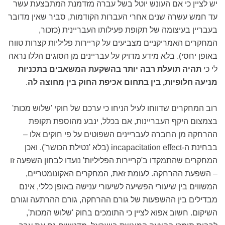
יש לציין כי אם העונש יוטל בשל עברה מזדמנת המתבצעת עשר
עד חמש עשרה שנים אחרי העברות הקודמות, סביר שאין מדובר
בעבריין בעיצומה של תקופת פעילותו העבריינית (כזכור,
המחקרים האמריקניים מצביעים על קריירות פליליות קצרות טווח
באופן יחסי). בלא מידע מדויק על עבריינים מן הסוגים הללו נראה
לי כי
תהיה תועלת רבה יותר בהשקעת המשאבים בתכניות
מניעה חלופיות, בין בתחום אכיפת החוק בין מחוצה לה
.
רוב המחקרים שדווחו לעיל הניחו כי ערכם של חוקי 'שלוש מכות'
בצמצום היקף העבריינות, אם בכלל, ינבע מהוספת תקופת
ההרחקה מן החברה לעבריינים השפוטים על פי חוקים אלו –
בבחינת ה-incapacitation effect (בלא 'נטילת הכושר'). ואכן
המחקרים שהתמקדו ב'קריירות הפליליות' נועדו לבחון השפעה זו
– השפעת ההרחקה. לעומת זאת, המחקרים האקונומטריים,
המשווים בין שיעורי הפשיעה לשיעורי ענישה באופן כללי, אינם
מבדילים בין ההשפעות של גורם ההרחקה, גורם ההרתעה וגורם
השיקום. חשוב אפוא לציין כי התומכים בחוק 'שלוש המכות',