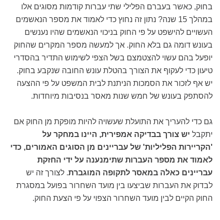
בחוק, כאשר בעברם הפלילי שתי עברות קודמות מסוגים אלו
במהלך 15 שנה? נתון זה נחוץ כדי לאמוד את מספר הנאשמים
העשויים להישפט על פי החוק בניכוי הנאשמים שהיו נענשים
בעונש דומה גם בלא החוק. אך למעשה מספר המקרים שהחוק
יופעל בהם עשוי להצטמצם בשל הצפי לשימוש התדיר בהסדרי
טיעון כדי לעקוף את הצורך בהטלת עונש החובה שנקבע בחוק.
יש אף לזכור את הסמכות הניתנת לבית המשפט על פי ההצעה
להסתפק בעונש של חמש שנות מאסר בנסיבות מיוחדות.
גם כדי להעריך את התועלת שעשויה להיות מופקת מן החוק אם
יתקבל
יש צורך בבדיקה אמפירית, היינו במחקר על
'הקריירות הפליליות' של עבריינים מן הסוגים האמורים, כדי
לאמוד את מספר העברות שתימנענה על ידי החזקת
עבריינים כאלה במאסר לתקופה המוגברת
. לצורך זה יש
לבדוק את העברות שביצעו בין מועד השחרור בפועל במסגרת
החוק הקיים לבין מועד השחרור הצפוי על פי הצעת החוק.