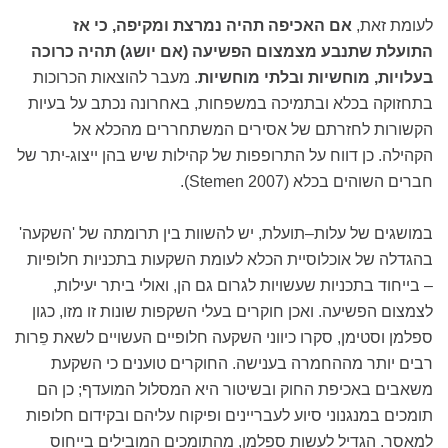
לעומת זאת,
אם האכיפה תהיה נמרצת ומקיפה, כי אז
התועלת שתנבע מצמצום הפשיעה (אם יושג) תהיה כרוכה
בעלויות, מוחשיות ובלתי מוחשיות
. מעבר להוצאות הכרוכות
בתחזוקה בכלא ובתמיכה במשפחות, באחרונה נכתב על בעיות
הקשורות לחזרתם של אסירים המשתחררים מהכלא אל
הקהילה. כן דווח על התרופפות של קהילות שיש בהן ייצוג-יתר של
חברים השוהים בכלא (Stemen 2007).
במושגים של עלות–תועלת, יש להשוות בין תרומתה של 'השקעה'
בהגדלה של אוכלוסיית הכלא לעומת השקעות בתכניות חלופיות
– בייחוד בתכניות שעשויות לגרום גם הן, ואולי ביתר יעילות,
לצמצום הפשיעה. ואכן חוקרים בעלי השקפות שונות זו מזו, כגון
ספלמן וסטימן, סקרו כיווני השקעה חלופיים העשויים לשאת פֵרות
רבים יותר מההחמרה בענישה. החוקרים טוענים כי השקעת
משאבים באכיפת החוק ובשיטור היא המסלול המועדף; כן הם
תומכים במנגנוני סיוע לעבריינים ופיקוח עליהם ובקידום חלופות
למאסר. הגדיל לעשות ספלמן, מהתומכים המובילים בייחוס