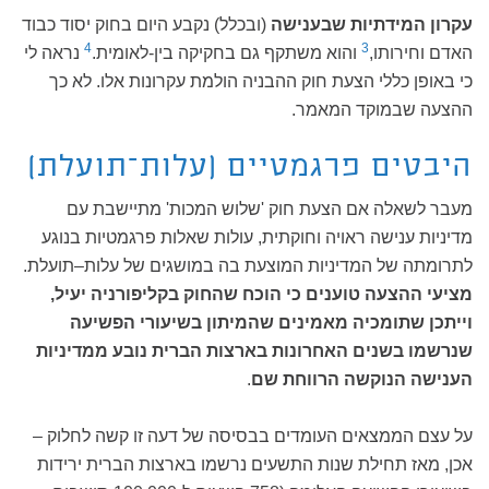
עקרון המידתיות שבענישה
(ובכלל) נקבע היום בחוק יסוד כבוד
4
3
האדם וחירותו,
והוא משתקף גם בחקיקה בין-לאומית.
נראה לי
כי באופן כללי הצעת חוק ההבניה הולמת עקרונות אלו. לא כך
ההצעה שבמוקד המאמר.
היבטים פרגמטיים (עלות–תועלת)
מעבר לשאלה אם הצעת חוק 'שלוש המכות' מתיישבת עם
מדיניות ענישה ראויה וחוקתית, עולות שאלות פרגמטיות בנוגע
לתרומתה של המדיניות המוצעת בה במושגים של עלות–תועלת.
מציעי ההצעה טוענים כי הוכח שהחוק בקליפורניה יעיל,
וייתכן שתומכיה מאמינים שהמיתון בשיעורי הפשיעה
שנרשמו בשנים האחרונות בארצות הברית נובע ממדיניות
הענישה הנוקשה הרווחת שם
.
על עצם הממצאים העומדים בבסיסה של דעה זו קשה לחלוק –
אכן, מאז תחילת שנות התשעים נרשמו בארצות הברית ירידות