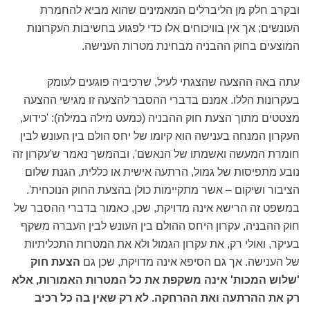
ובקרב חלק מן הליברלים המאמינים שהוא מביא להחמרת
העונשים; אך אין בוויכוחים אלו כדי לפגוע בחשיבות העקרונות
המוצעים בחוק ההבניה מבחינת מטרות הענישה.
עתה באה ההצעה שהצגתי לעיל, שרכיביה פוגעים לעומק
בעקרונות הללו. אמנם בדברי ההסבר להצעה זו מגישי ההצעה
מצטטים מתוך הצעת חוק ההבניה (כמעט מילה במילה): 'כידוע,
העקרון המנחה בענישה הוא קיומו של יחס הולם בין העונש לבין
חומרת המעשה ואשמתו של הנאשם', ובהמשך נאמר ש'עקרון זה
נובע מתפיסות של גמול, הרתעה אישית או כללית, הגנת שלום
הציבור ושיקום – אשר מתקיימות כולן בהצעת החוק הנוכחית'.
במשפט זה הרישא אינה מדויקת, שכן, כאמור בדברי ההסבר של
חוק ההבניה, עקרון היחס ההולם בין העונש לבין העברה משקף
בעיקר, ואולי רק, את עקרון הגמול ולא את המטרות התכליתיות
של הענישה. אך גם הסיפא אינה מדויקת, שכן גם
הצעת חוק
'שלוש המכות' אינה משקפת את כל המטרות האמורות, אלא
רק את ההרתעה ואת ההרחקה. לא רק שאין בה כל רכיב