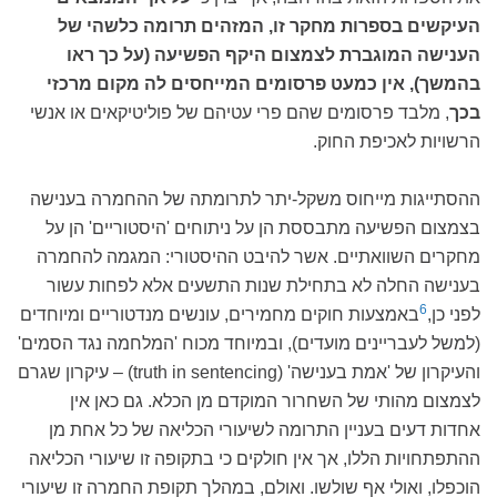
העיקשים בספרות מחקר זו, המזהים תרומה כלשהי של
הענישה המוגברת לצמצום היקף הפשיעה (על כך ראו
בהמשך), אין כמעט פרסומים המייחסים לה מקום מרכזי
בכך
, מלבד פרסומים שהם פרי עטיהם של פוליטיקאים או אנשי
הרשויות לאכיפת החוק.
ההסתייגות מייחוס משקל-יתר לתרומתה של ההחמרה בענישה
בצמצום הפשיעה מתבססת הן על ניתוחים 'היסטוריים' הן על
מחקרים השוואתיים. אשר להיבט ההיסטורי: המגמה להחמרה
בענישה החלה לא בתחילת שנות התשעים אלא לפחות עשור
6
לפני כן,
באמצעות חוקים מחמירים, עונשים מנדטוריים ומיוחדים
(למשל לעבריינים מועדים), ובמיוחד מכוח 'המלחמה נגד הסמים'
והעיקרון של 'אמת בענישה' (truth in sentencing) – עיקרון שגרם
לצמצום מהותי של השחרור המוקדם מן הכלא. גם כאן אין
אחדות דעים בעניין התרומה לשיעורי הכליאה של כל אחת מן
ההתפתחויות הללו, אך אין חולקים כי בתקופה זו שיעורי הכליאה
הוכפלו, ואולי אף שולשו. ואולם, במהלך תקופת החמרה זו שיעורי