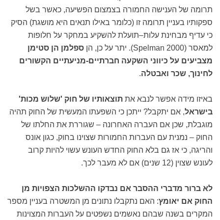
תרומה של הענישה החמורה בצמצום הפשיעה, כאשר בשל
ספקותיו בעניין תרומה זו (כלומר באילו תנאים היא מושגת) הסיק
כי עדיף מבחינת עלות–תועלת להשקיע במחקר על חלופות
למאסר (Spelman 2000). יתר על כן, הן
ספלמן הן סטימן
מצביעים על כיווני השקעה חברתיים-מניעתיים הקשורים
לחינוך, שכר ואבטלה
.
באיזו מידה אפשר לנבא את
תוצאותיו של חוק 'שלוש מכות'
בישראל
, אם יתקבל? ייתכן כי השפעתו המעשית של החוק תהיה
מוגבלת, שכן אם העברה האחרונה – שגוררת את החלתו של
החוק – נמנית עם העברות החמורות שצוינו בחוק, כגון אונס
והריגה, כי אז גם בלא החוק החדש העונש עשוי להיות קרוב
לעונש שצוין (12 שנים) אם לא מעבר לכך.
לא ברור מדברי ההסבר אם נבדקו ההשלכות הצפויות מן
החוק אם יאומץ
: האם נתקבלו נתונים מן המשטרה בעניין מספר
המקרים בשנה שבהם נאשמים נשפטים על העברות המצוינות