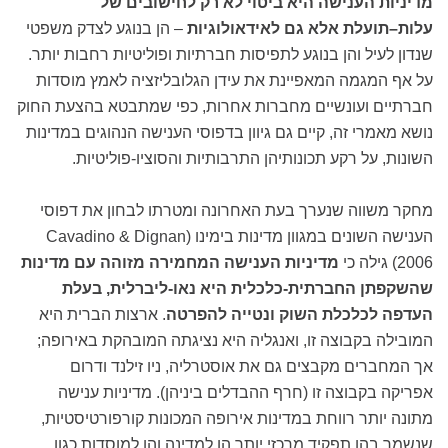
מדיניות הענישה היא ביטוי לא רק לחישובים של
עלות–תועלת אלא גם לאידאולוגיות
– הן בנוגע לצדק משפטי
שנדון לעיל והן בנוגע לתפיסות חברתיות ופוליטיות רחבות יותר.
על אף המגמה המאפיינת את עידן הגלובליזציה לאמץ מוסדות
חברתיים ועונשיים מחברות אחרות, כפי שמתבטא בהצעת החוק
נושא מאמרי זה, קיים גם גיוון בדפוסי הענישה הנהוגים במדינות
השונות, על רקע תכונותיהן התרבותיות והסוציו-פוליטיות.
מחקר משווה שנערך בעת האחרונה ומטרתו לבחון את דפוסי
הענישה השונים במגוון מדינות בימינו (Cavadino & Dignan
2006) גילה כי
מדיניות הענישה המחמירה מזוהה עם מדינות
שהשקפתן החברתית-כלכלית היא נאו-ליברלית, בעלת
העדפה לכלכלת השוק ונטייה להפרטה
. ארצות הברית היא
המובילה בקבוצה זו, ואנגליה היא נציגתה המובהקת באירופה;
אך המחברים מקבצים גם את אוסטרליה, ניו זילנד ודרום
אפריקה בקבוצה זו (חרף ההבדלים ביניהן). מדיניות ענישה
מתונה יותר רווחת במדינות אירופה המכונות קורפורטיסטיות,
שנשמר בהן תפקיד מרכזי יותר הן למדינה והן למוסדות כגון