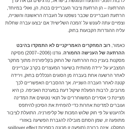
לרבות תומכי ההצעה המוגשת בישראל, מדגישים גם את ערך
ההרתעה – הן הרתעת ציבור העבריינים בכוח, הן, ואולי במיוחד,
הרתעת העבריינים שכבר נשפטו על העברה הראשונה והשנייה,
וצפויים עתה לעונש על 'המכה השלישית' אם יבצעו עברה שחלות
עליה ההגדרות הקבועות בחוק.
כאמור,
רוב המחקרים האמריקניים לא התמקדו בהיבט
ההרתעה של הענישה החמורה
. גודנו (2006–2007) מסיקה
מסקנות בעניין כוח ההרתעה של החוק בקליפורניה מתוך מחקר
המצביע על ירידה מהותית בשיעור המעצרים בקרב עבריינים
לאחר הרשעה אחת בעברה מן הסוגים הנכללים בחוק, וירידה
קטנה לאחר העברה השנייה. אך ההסברים האפשריים לכך
מרובים, לרבות הפעלת שיקול דעת במערכת האכיפה. כן היא
מציינת כי אסירים המשוחררים על תנאי נוטשים את המדינה
ועוברים למדינות אחרות כדי להפחית את הסיכון להיתפס
ולהיענש על פי חוק שלוש המכות של קליפורניה. התועלת לַציבור
מתופעה זו, שמן הסתם מובילה להגברת הפשיעה באזורי
המקלט, אינה ברורה (תופעה זו מכונה בספרות spillover effect