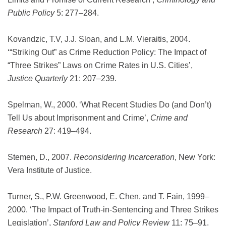
Public Policy
5: 277–284.
Kovandzic, T.V, J.J. Sloan, and L.M. Vieraitis, 2004.
‘“Striking Out” as Crime Reduction Policy: The Impact of
“Three Strikes” Laws on Crime Rates in U.S. Cities’,
Justice Quarterly
21: 207–239.
Spelman, W., 2000. ‘What Recent Studies Do (and Don’t)
Tell Us about Imprisonment and Crime’,
Crime and
Research
27: 419–494.
Stemen, D., 2007.
Reconsidering Incarceration
, New York:
Vera Institute of Justice.
Turner, S., P.W. Greenwood, E. Chen, and T. Fain, 1999–
2000. ‘The Impact of Truth-in-Sentencing and Three Strikes
Legislation’,
Stanford Law and Policy Review
11: 75–91.