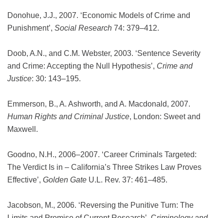
Donohue, J.J., 2007. ‘Economic Models of Crime and
Punishment’,
Social Research
74: 379–412.
Doob, A.N., and C.M. Webster, 2003. ‘Sentence Severity
and Crime: Accepting the Null Hypothesis’,
Crime and
Justice
: 30: 143–195.
Emmerson, B., A. Ashworth, and A. Macdonald, 2007.
Human Rights and Criminal Justice
, London: Sweet and
Maxwell.
Goodno, N.H., 2006–2007. ‘Career Criminals Targeted:
The Verdict Is in – California’s Three Strikes Law Proves
Effective’,
Golden Gate
U.L. Rev. 37: 461–485.
Jacobson, M., 2006. ‘Reversing the Punitive Turn: The
Limits and Promise of Current Research’, C
riminology and