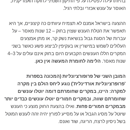
בהיותו עילה לפסילה על פי התיקון השמיני לחוקה האמריקנית,
האוסר על עונש אכזרי ובלתי רגיל.
ההצעה בישראל אמנם לא תצמיח עיוותים כה קיצוניים, אך היא
תאפשר את הטלת העונש שצוין בחוק – 12 שנות מאסר – על
עברות של הסגת גבול בנשיאת נשק קר, או מתן אמצעים
העלולים לשמש במישרין או בעקיפין לביצוע פשע כאשר בשני
המקרים הללו העונשים הקבועים היום בחוק אינם עולים על 3–4
שנות מאסר.
הלימה לחומרת המעשה אין כאן
.
המובן השני של פרופורציונליות (המכונה בספרות
'פרופרציונליות אורדינלית') נוגע ליחס הולם בין מקרה
למקרה: היינו, במקרים שחומרתם דומה יוטלו עונשים
שחומרתם שווה, ובמקרים חמורים יוטלו עונשים כבדים יותר
מבמקרים חמורים פחות
. ואילו בהצעת החוק מוצע כי העונש
שיוטל על מסיג הגבול או על מסייע לפורץ יהיה זהה לעונש המוטל
בשל ניסיון לרצח, הריגה, שוד ואונס.