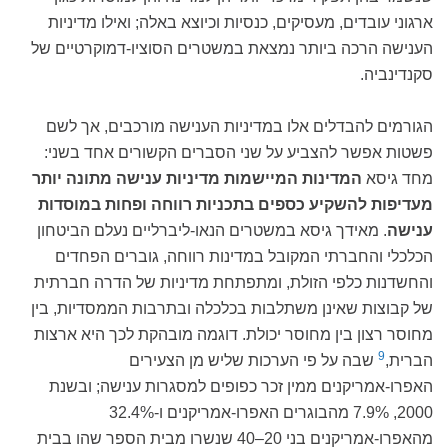
ארגוני עובדים, מעסיקים, כנסיות וכיוצא באלה; ואילו מדיניות
הענישה הרכה ביותר נמצאת במשטרים הסוציו-דמוקרטיים של
סקנדינביה.
הגורמים להבדלים אלו במדיניות הענישה מורכבים, אך לשם
פשטות אפשר להצביע על שני הסברים הקשורים אחד בשני:
מחד גיסא
המדינות המיישמות מדיניות ענישה מתונה יותר
מעדיפות להשקיע כספים בתכניות רווחה ופחות במוסדות
ענישה
. מאידך גיסא במשטרים הנאו-ליברליים נעלם הביטחון
הכלכלי והחברתי המקובל במדינות רווחה, גוברים הפחדים
והחשדנות כלפי הזולת, ומתפתחת מדיניות של הדרה חברתית
של קבוצות שאינן משתלבות בכלכלה ובתרבות הממסדיות, בין
מחוסר רצון בין מחוסר יכולת. דוגמה מובהקת לכך היא ארצות
9
הברית,
שבה על פי הערכות שליש מן הצעירים
האפרו-אמריקנים ממין זכר כפופים למסגרות ענישה; ובשנת
2000, 7.9% מהבוגרים האפרו-אמריקנים ו-32.4%
מהאפרו-אמריקנים בני 20–40 שנשרו מבית הספר שהו בבית