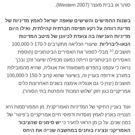
סוהר או בבית מעצר (Western 2007).
בשנות החמישים והשישים שאפה ישראל לאמץ מדיניות של
מדינת רווחה על רקע תפיסה חברתית קהילתית, ואילו היום
מדיניות הענישה בה צועדת לכיוונן של מיטב המדינות
הנאו-ליברליות
. שיעורי הכליאה מתקרבים ל-170 ל-100,000
10
תושבים,
מבלי לספור את האסירים הביטחוניים (הוספת
האסירים הביטחוניים הייתה כמעט מכפילה שיעור זה); ובכך
נראה כי עקפנו בהפרש משמעותי את אנגליה, שהיא מהמובילות
במערב אירופה בעניין זה, בשיעור שהוא קרוב ל-150 ל-100,000
תושבים (יצוין כי גם אנגליה אימצה בשנים האחרונות כלים
אמריקניים כגון חוק 'שלוש המכות' והפרטת בתי הסוהר).
ועוד בעניין החיקוי של המדיניות האמריקנית: מן המפורסמות היא
הנטייה בארץ לאמץ מוסדות ודפוסי חיים אמריקניים ב'פיגור' של
כמה שנים. על כן מן הראוי להעיר כי
יש סימנים שהציבור
האמריקני ונציגיו בוחנים במחשבה שנייה את היחס