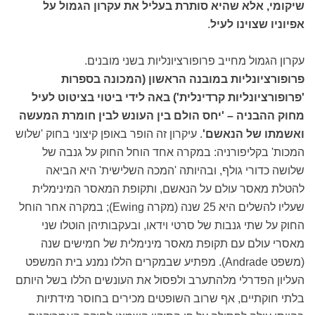
שיקומי, אלא שהיא סותרת בעליל את עקרון הגמול על
אפיוניו שצוינו לעיל
.
עקרון הגמול מחייב פרופורציונליות בשני מובנים.
פרופורציונליות במובנה הראשון (המכונה בספרות
'פרופורציונליות קרדינלית') באה לידי ביטוי בציטוט לעיל
מחוק ההבניה – 'יחס הולם בין העונש לבין חומרת המעשה
ואשמתו של הנאשם'
. עיקרון זה הופר באופן קיצוני בחוק 'שלוש
המכות' בקליפורניה: במקרה אחד הוחל החוק על גנבה של
שלושה כדורי גולף, ובהיותה 'המכה השלישית' היא הביאה
להטלת מאסר עולם על הנאשם, ותקופת המאסר המינימלית
שעליו להשלים היא 25 שנה (מקרה Ewing); במקרה אחר הוחל
החוק על שתי גנבות של סרטי וידאו, ובעקבותיהן הוטלו שני
מאסרי עולם עם תקופת מאסר מינימלית של חמישים שנה
(משפט Andrade). מפתיע שבמקרים הללו נמנע בית המשפט
העליון הפדרלי מלהתערב ולפסול את העונשים הללו בשל היותם
בלתי חוקתיים, אף שרוב השופטים מכירים בחוסר מידתיות