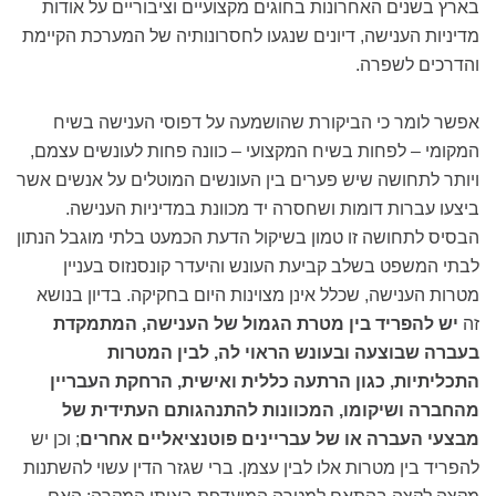
בארץ בשנים האחרונות בחוגים מקצועיים וציבוריים על אודות
מדיניות הענישה, דיונים שנגעו לחסרונותיה של המערכת הקיימת
והדרכים לשפרה.
אפשר לומר כי הביקורת שהושמעה על דפוסי הענישה בשיח
המקומי – לפחות בשיח המקצועי – כוונה פחות לעונשים עצמם,
ויותר לתחושה שיש פערים בין העונשים המוטלים על אנשים אשר
ביצעו עברות דומות ושחסרה יד מכוונת במדיניות הענישה.
הבסיס לתחושה זו טמון בשיקול הדעת הכמעט בלתי מוגבל הנתון
לבתי המשפט בשלב קביעת העונש והיעדר קונסנזוס בעניין
מטרות הענישה, שכלל אינן מצוינות היום בחקיקה. בדיון בנושא
זה
יש להפריד בין מטרת הגמול של הענישה, המתמקדת
בעברה שבוצעה ובעונש הראוי לה, לבין המטרות
התכליתיות, כגון הרתעה כללית ואישית, הרחקת העבריין
מהחברה ושיקומו, המכוונות להתנהגותם העתידית של
מבצעי העברה או של עבריינים פוטנציאליים אחרים
; וכן יש
להפריד בין מטרות אלו לבין עצמן. ברי שגזר הדין עשוי להשתנות