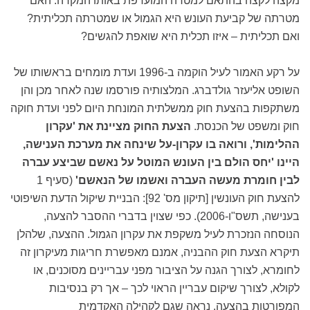
מקצה לקצה בהתאם למטרה המועדפת באותו המקרה: האם
מטרתה של קביעת העונש היא הגמול או שמטרתה תכליתית?
ואם תכליתית – איזו תכלית היא שואפת להגשים?
על רקע האמור לעיל הוקמה ב-1996 ועדת מומחים בראשותו של
השופט אליעזר גולדברג. המלצותיה פורסמו שנה לאחר מכן והן
משתקפות בהצעת חוק ממשלתית המונחת היום לפני ועדת חוקה
חוק ומשפט של הכנסת.
הצעת החוק מציינת את 'עקרון
ההלימות', ורואה בו עקרון-על שינחה את מערכת הענישה,
היינו 'יחס הולם בין העונש המוטל על נאשם שביצע עברה
לבין חומרת מעשה העברה ואשמו של הנאשם'
(סעיף 1
להצעת חוק העונשין [תיקון מס' 92]: הבניית שיקול הדעת השיפוטי
בענישה, תשס"ו-2006). כפי שצוין בדברי ההסבר להצעה,
הנוסחה הנזכרת לעיל משקפת את עקרון הגמול. ההצעה, שלהלן
תיקרא הצעת חוק ההבניה, אמנם מאפשרת חריגות מעיקרון זה
לחומרא, לצורך הגנה על הציבור מפני עבריינים מסוכנים, או
לקולא, לצורך שיקום עבריין הראוי לכך – אך רק בנסיבות
המפורטות בהצעה. נראה שגם לקהילה האקדמית