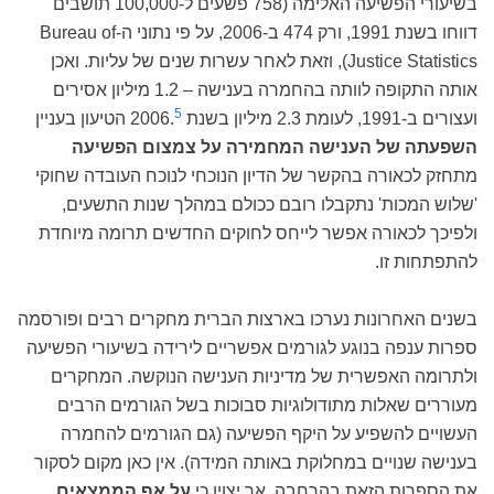
בשיעורי הפשיעה האלימה (758 פשעים ל-100,000 תושבים
דווחו בשנת 1991, ורק 474 ב-2006, על פי נתוני ה-Bureau of
Justice Statistics), וזאת לאחר עשרות שנים של עליות. ואכן
אותה התקופה לוותה בהחמרה בענישה – 1.2 מיליון אסירים
5
ועצורים ב-1991, לעומת 2.3 מיליון בשנת 2006.
הטיעון בעניין
השפעתה של הענישה המחמירה על צמצום הפשיעה
מתחזק לכאורה בהקשר של הדיון הנוכחי לנוכח העובדה שחוקי
'שלוש המכות' נתקבלו רובם ככולם במהלך שנות התשעים,
ולפיכך לכאורה אפשר לייחס לחוקים החדשים תרומה מיוחדת
להתפתחות זו.
בשנים האחרונות נערכו בארצות הברית מחקרים רבים ופורסמה
ספרות ענפה בנוגע לגורמים אפשריים לירידה בשיעורי הפשיעה
ולתרומה האפשרית של מדיניות הענישה הנוקשה. המחקרים
מעוררים שאלות מתודולוגיות סבוכות בשל הגורמים הרבים
העשויים להשפיע על היקף הפשיעה (גם הגורמים להחמרה
בענישה שנויים במחלוקת באותה המידה). אין כאן מקום לסקור
את הספרות הזאת בהרחבה, אך יצוין כי
על אף הממצאים