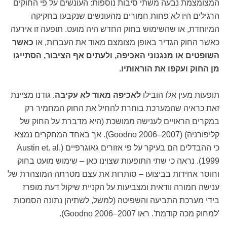
המצומצמת נבעה משתי סיבות נוספות: העונשים על פי החוקים
הרגילים היו לא פחות חמורים מהעונשים שנקבעו בחקיקה
המיוחדת, או שהשימוש בחוק החדש היה מועט. תופעה זו אירעה
כאשר החוק הגדיר באופן מצומצם מאוד את העברות, או
כאשר
השופטים או מנגנוני האכיפה, ולעתים אף הציבור, הסתייגו
מן החוק ועקפו את הוראותיו.
תופעות מעין אלו הובילו
לאכיפה מאוד לא עקיבה
. גודנו מציינת
זאת כראיה שהמערכת בוחרת להחיל את החוק המחמיר רק
במקרים הראויים לענישה ממושכת (היא מדברת על החוק של
קליפורניה) (Goodno 2006–2007). אך באחד המחקרים נמצא
כי ההבדלים הם בעיקר על פי אזורים גאוגרפיים (Austin et. al.
1999). נראה כי שתי התופעות שצוינו כאן – שימוש מועט בחוק
וחוסר אחידות בביצועו – סותרות את עצם מטרתה המוצהרת של
ענישה חמורה וודאית ומצביעות על הקניית שיקול דעת מופרז
בידי מערכת התביעה והשפיטה (למשל, לשתיהן נתונה הסמכות
'למחוק מכה קודמת'. ראו Goodno 2006–2007).