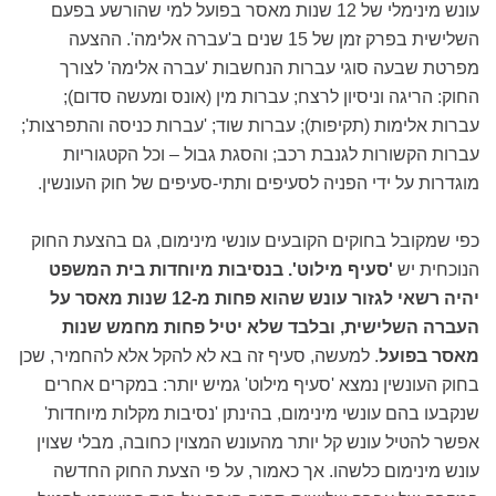
עונש מינימלי של 12 שנות מאסר בפועל למי שהורשע בפעם
השלישית בפרק זמן של 15 שנים ב'עברה אלימה'. ההצעה
מפרטת שבעה סוגי עברות הנחשבות 'עברה אלימה' לצורך
החוק: הריגה וניסיון לרצח; עברות מין (אונס ומעשה סדום);
עברות אלימות (תקיפות); עברות שוד; 'עברות כניסה והתפרצות';
עברות הקשורות לגנבת רכב; והסגת גבול – וכל הקטגוריות
מוגדרות על ידי הפניה לסעיפים ותתי-סעיפים של חוק העונשין.
כפי שמקובל בחוקים הקובעים עונשי מינימום, גם בהצעת החוק
הנוכחית יש
'סעיף מילוט'. בנסיבות מיוחדות בית המשפט
יהיה רשאי לגזור עונש שהוא פחות מ-12 שנות מאסר על
העברה השלישית, ובלבד שלא יטיל פחות מחמש שנות
מאסר בפועל
. למעשה, סעיף זה בא לא להקל אלא להחמיר, שכן
בחוק העונשין נמצא 'סעיף מילוט' גמיש יותר: במקרים אחרים
שנקבעו בהם עונשי מינימום, בהינתן 'נסיבות מקלות מיוחדות'
אפשר להטיל עונש קל יותר מהעונש המצוין כחובה, מבלי שצוין
עונש מינימום כלשהו. אך כאמור, על פי הצעת החוק החדשה