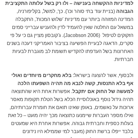
למדיניות ההקשחה בענישה – ולו רק בשל עלותה התקציבית
הגבוהה
(בניית עוד בתי סוהר וכו'). כך, למשל, בקליפורניה,
המדינה המזוהה ביותר עם מדיניות 'שלוש המכות', התקבלה
במשאל עם החלטה שאין להעמיד לדין ולהעניש עברייני סמים
הזקוקים לטיפול (Jacobson 2006). ג'קובסון מציין גם כי על פי
סקרים, הדאגה לבעיית הפשיעה בציבור האמריקני דעכה בשנים
האחרונות בשל העדפתו להקדיש תשומת לב מוגברת לבעיות
חברתיות.
ולבסוף, אשר להצעה בישראל:
בלא מחקרים מיוחדים ואולי
אף בלא התנסות, קשה לנבא מה תהיה השפעתו הלכה
למעשה של החוק אם יתקבל
. אפשרות אחת היא שהתוצאה
תהיה גידול נוסף באוכלוסיית הכלא בשל הטלת תקופות מאסר
ארוכות על נאשמים, באופן שאינו תואם את חומרת עברותיהם,
ואילו מספר העברות שיימנעו כתוצאה מכך יהיה מועט – כל זאת
בעלות כספית וחברתית גבוהה. אפשרות אחרת היא שמעטים
בלבד ייפלו ברשת החוק (מעבר למי שממילא היו נידונים