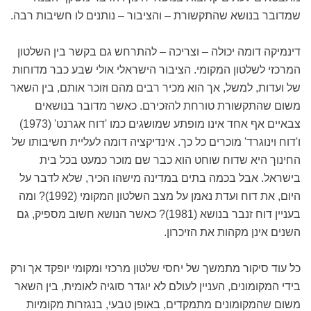
שמדובר בנושא שהתקשורת – והציבור – נותנים לו חשיבות רבה.
דינמיקה דומה יכולה – וצריכה – להתרחש גם בקשר בין השלטון
המרכזי לשלטון המקומי. הציבור הישראלי אולי שבע כבר מדוחות
של ועדות, למשל, אך הוא מכיר רבים מהם וזוכר אותם, בין השאר
משום שהתקשורת טורחת להזכירם. כאשר מדובר בנושאים
צבאיים אף אחד אינו מופתע שמושגים כמו 'דוח אגרנט' (1973)
ו'דוח וינוגרד' מוכרים כל כך. אינדיקציה דומה לעליית חשיבותו של
החינוך היא שדוח שוחט הוא כבר שם מוכר כמעט בכל בית
בישראל. אבל בכמה בתים במדינה מישהו הכיר, שלא לדבר על
היום, את דוח ועדת נאמן על מצב השלטון המקומי (1992)? ומה
בעניין דוח זנבר בנושא (1981)? כאשר הנושא חשוב מספיק, גם
השנים אינן מקהות את הזיכרון.
כל עוד סיקור מתמשך של יחסי שלטון מרכזי ומקומי יופקד אך ורק
בידי המקומונים, העניין לעולם לא יוגדר סוגיה לאומית, בין השאר
משום שהמקומונים מתמקדים, באופן טבעי, בנגזרות מקומיות