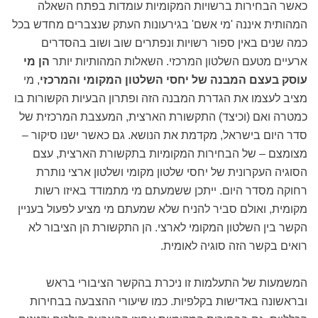
כאשר הבחירות ברשויות המקומיות עומדות בפתח השאלה
המהותית איננה 'מי אשם' בגירעונות העתק שנצברים מחדש בכל
כמה שנים באין ספור רשויות ונפתרים שוב ושוב בהסדרים
ארעיים מטעם השלטון המרכזי. השאלות המהותיות יותר
הן מי
עוסק בעצם המבנה של יחסי השלטון המקומי והמרכזי
, מי
מציב לעצמו את הגדרת המבנה הזה ופתרון הבעיות הקשורות בו
כמטרה ואם (וכיצד) התקשורת הארצית, המעצבת המרכזית של
סדר היום בישראל, מקדמת את הנושא. גם כאשר ישנו סיקור –
מצומצם – של הבחירות המקומיות בתקשורת הארצית, עצם
הסוגיה העקרונית של יחסי שלטון מקומי ושלטון ארצי נותרת
רחוקה מסדר היום. ייתכן ששמעתם מי מתמודד באיזו רשות
מקומית, ואולם סביר להניח שלא שמעתם מי מציע לפעול בעניין
הקשר בין השלטון המקומי לארצי. הן התקשורת הן הציבור לא
רואים בקשר הזה סוגיה לאומית.
המשמעות של התעלמות זו ניכרת בהקשר הציבורי בראש
ובראשונה באדישות בקלפיות. כמו שיעורי ההצבעה בבחירות