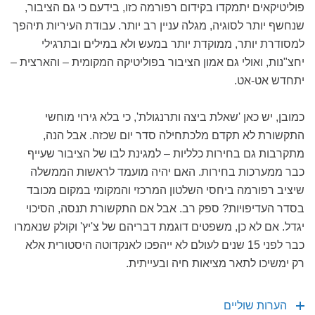
פוליטיקאים יתמקדו בקידום רפורמה כזו, בידעם כי גם הציבור,
שנחשף יותר לסוגיה, מגלה עניין רב יותר. עבודת העיריות תיהפך
למסודרת יותר, ממוקדת יותר במעש ולא במילים ובתרגילי
יחצ"נות, ואולי גם אמון הציבור בפוליטיקה המקומית – והארצית –
יתחדש אט-אט.
כמובן, יש כאן 'שאלת ביצה ותרנגולת', כי בלא גירוי מוחשי
התקשורת לא תקדם מלכתחילה סדר יום שכזה. אבל הנה,
מתקרבות גם בחירות כלליות – למגינת לבו של הציבור שעייף
כבר ממערכות בחירות. האם יהיה מועמד לראשות הממשלה
שיציב רפורמה ביחסי השלטון המרכזי והמקומי במקום מכובד
בסדר העדיפויות? ספק רב. אבל אם התקשורת תנסה, הסיכוי
יגדל. אם לא כן, משפטים דוגמת דבריהם של צ'יץ' וקולק שנאמרו
כבר לפני 15 שנים לעולם לא ייהפכו לאנקדוטה היסטורית אלא
רק ימשיכו לתאר מציאות חיה ובעייתית.
הערות שוליים