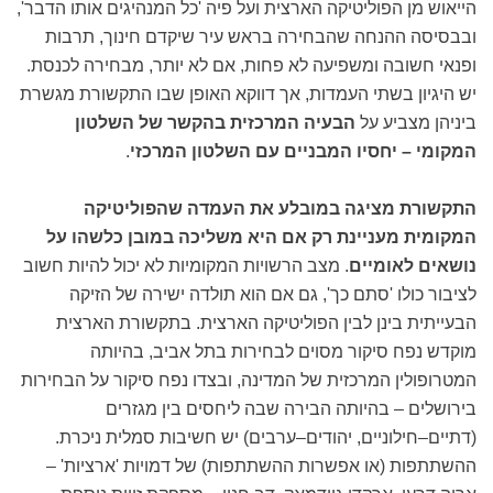
הייאוש מן הפוליטיקה הארצית ועל פיה 'כל המנהיגים אותו הדבר',
ובבסיסה ההנחה שהבחירה בראש עיר שיקדם חינוך, תרבות
ופנאי חשובה ומשפיעה לא פחות, אם לא יותר, מבחירה לכנסת.
יש היגיון בשתי העמדות, אך דווקא האופן שבו התקשורת מגשרת
ביניהן מצביע על
הבעיה המרכזית בהקשר של השלטון
המקומי – יחסיו המבניים עם השלטון המרכזי
.
התקשורת מציגה במובלע את העמדה שהפוליטיקה
המקומית מעניינת רק אם היא משליכה במובן כלשהו על
נושאים לאומיים
. מצב הרשויות המקומיות לא יכול להיות חשוב
לציבור כולו 'סתם כך', גם אם הוא תולדה ישירה של הזיקה
הבעייתית בינן לבין הפוליטיקה הארצית. בתקשורת הארצית
מוקדש נפח סיקור מסוים לבחירות בתל אביב, בהיותה
המטרופולין המרכזית של המדינה, ובצדו נפח סיקור על הבחירות
בירושלים – בהיותה הבירה שבה ליחסים בין מגזרים
(דתיים–חילוניים, יהודים–ערבים) יש חשיבות סמלית ניכרת.
ההשתתפות (או אפשרות ההשתתפות) של דמויות 'ארציות' –