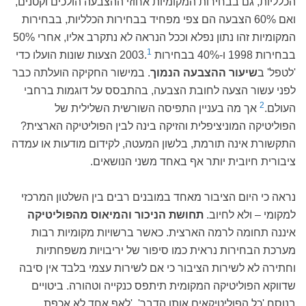
הכלליות, גם בבחירות המקומיות אחוזי ההצבעה הולכים וקטנים,
ואם 60% הצבעה הם צפי מפחיד בבחירות הכלליות, בבחירות
המקומיות זהו נתון נפלא וככל הנראה לא נתקרב אליו, אחרי 50%
1
בבחירות 1998 ו-40% בבחירות 2003.
הצעות שונות הועלו כדי
'לטפל' ב
שיעור ההצבעה הנמוך
. במישור החקיקה הועלתה כבר
לפני עשור הצעה לחובת הצבעה, בהתבסס על דוגמות ברחבי
2
העולם.
אך מה בעניין התפיסה השורשית השלילית של
הפוליטיקה המוניציפלית והזיקה בינה לבין הפוליטיקה הארצית?
התקשורת אינה תורמת, בלשון המעטה, לקידום מודעות או עמדה
ציבורית חיובית יותר אף באחד משני הנושאים.
נראה כי היום הציבור מאחד במובנים רבים בין השלטון המרכזי
למקומי – ולא לחיוב.
תחושת הניכור והמיאוס מהפוליטיקה
איננה תחומה לרמה הארצית. כאשר ברשויות מקומיות רבות
מערכת הבחירות נראית כמו סיפור של יריבויות משפחתיות
וחתירה לא לשירות הציבור כי אם לשירות עצמי בלבד אין סיבה
שדווקא הפוליטיקה המקומית תיתפס כנקייה וטהורה. ביטויים
בנוסח 'כל הפוליטיקאים אותו הדבר', 'לאף אחד לא אכפת