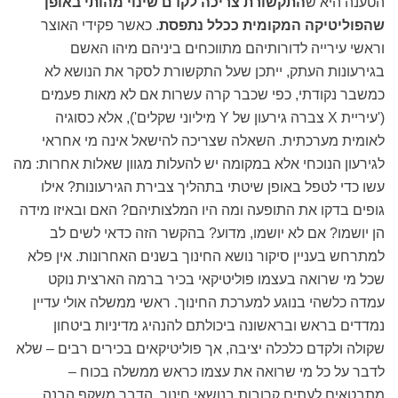
הטענה היא ש
התקשורת צריכה לקדם שינוי מהותי באופן
שהפוליטיקה המקומית ככלל נתפסת
. כאשר פקידי האוצר
וראשי עירייה לדורותיהם מתווכחים ביניהם מיהו האשם
בגירעונות העתק, ייתכן שעל התקשורת לסקר את הנושא לא
כמשבר נקודתי, כפי שכבר קרה עשרות אם לא מאות פעמים
('עיריית X צברה גירעון של Y מיליוני שקלים'), אלא כסוגיה
לאומית מערכתית. השאלה שצריכה להישאל אינה מי אחראי
לגירעון הנוכחי אלא במקומה יש להעלות מגוון שאלות אחרות: מה
עשו כדי לטפל באופן שיטתי בתהליך צבירת הגירעונות? אילו
גופים בדקו את התופעה ומה היו המלצותיהם? האם ובאיזו מידה
הן יושמו? אם לא יושמו, מדוע? בהקשר הזה כדאי לשים לב
למתרחש בעניין סיקור נושא החינוך בשנים האחרונות. אין פלא
שכל מי שרואה בעצמו פוליטיקאי בכיר ברמה הארצית נוקט
עמדה כלשהי בנוגע למערכת החינוך. ראשי ממשלה אולי עדיין
נמדדים בראש ובראשונה ביכולתם להנהיג מדיניות ביטחון
שקולה ולקדם כלכלה יציבה, אך פוליטיקאים בכירים רבים – שלא
לדבר על כל מי שרואה את עצמו כראש ממשלה בכוח –
מתבטאים לעתים קרובות בנושאי חינוך. הדבר משקף הבנה