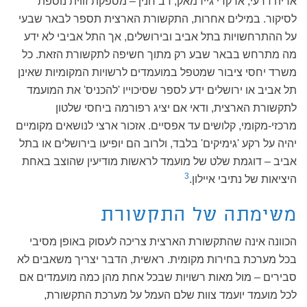
אריה דרעי, ארקדי גיידמאק, דב חנין – מספקת זווית נוספת
לסיקור. במילים אחרות, התקשורת הארצית תספר לבאר שבעי
על ההתרחשויות בתל אביב ובירושלים, אך התל אביבי לא ידע
מה מתרחש בבאר שבע רק מתוך חשיפה לתקשורת הזאת. כל
משרד יחסי ציבור שמטפל במועמדים לרשויות המקומיות שאינן
תל אביב או ירושלים ידע לספר שסיכוייו 'להכניס' את המועמד
לתקשורת הארצית, ודאי אם יציג רפורמה ביחסי שלטון
מרכזי-מקומי, קלושים עד אפסיים. אזכור ארצי לנושאים מקומיים
יהיה על רקע 'גימיקים' בלבד, ולרוב הם יופיעו בירושלים או בתל
אביב – דוגמת שלט של מועמד לראשות מודיעין שהוצב באחת
3
היציאות של נתיבי איילון.
משימתה של התקשורת
הכוונה אינה שהתקשורת הארצית צריכה לעסוק באופן מסיבי
בכל מערכת בחירות מקומית. ראשית, הדבר יצריך משאבים לא
סבירים – מול מאות רשויות שבכל אחת מהן כמה מועמדים אם
לכל מועמד יועמד צוות שלם העמל על מערכת התקשורת,