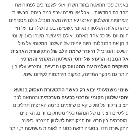
באמת. פסי ההאטה בהוד השרון אולי לא צריכים לפתוח את
מהדורת החדשות – אבל אין סיבה שרפורמה ביחסי הרשויות
העירוניות והשלטון הארצי לא תהיה נושא מוביל. כולנו מסכימים
כי התנהלות השלטון המקומי משפיעה בסופו של דבר על חיי
היום-יום של כל אחד מאתנו. ואולם מי עושה משהו בעניין? ומי
בוחן את התנהלותו היום-יומית של השלטון המקומי אל מול
השלטון המרכזי?
היעדר שימת הלב של התקשורת הארצית
אל המבנה הרעוע של יחסי השלטון המקומי והמרכזי
משקפת השלמה עם הסטטוס-קוו
הבעייתי, והצביע עליו בין
היתר גם מבקר המדינה, במקום הירתמות לקידום שינוי.
שינוי משמעותי יבוא רק כאשר התקשורת תעסוק בנושא
יחסי שלטון מקומי ומרכזי כבעיה מערכתית
ובהתאם לכך
תציב זרקור על פוליטיקאים שיוזמים ברמה הארצית תהליכים
פוליטיים רציניים של הנהגת כללי משחק ברורים, הגיוניים
ומוסכמים בין הרשויות המקומיות לשלטון המרכזי. כאשר
התקשורת תדון בסוגיה הזאת כסוגיה לאומית משמעותית, יותר