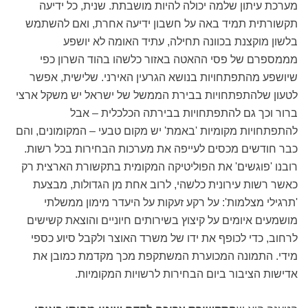
מערכת עיתון שלמה יכולה להיות מושבתת. שנית, כל ידיעה
תקשורתית תמיד באה על חשבון ידיעה אחרת, ואם להשתמש
בלשון מוקצנת בכוונה תחילה, עתיד האומה לא יושפע
מממספרם של פסי ההאטה באזור כלשהו בהוד השרון כפי
שיושפע מהתפתחויות בנושא הגרעין האירני. שלישית, אפשר
לטעון שלהתפתחויות בבירת הממשל של ישראל יש משקל ארצי
ברור וכך גם להתפתחויות בבירתה הכלכלית – אבל
להתפתחויות מקומיות 'באמת' יש מקום טבעי – המקומונים, והם
כבר חודשים מכסים לעייפה את מערכות הבחירות בכל רשות.
רובנו 'פוגשים' את הפוליטיקה המקומית בתקשורת הארצית רק
כאשר רשות עירונית כלשהי, לרוב אחת מן הגדולות, מבצעת
'תרגילי מצלמות': על רקע זעקות על היעדר מימון ממשלתי
מושמעים איומים על קיצוץ בשירותים חיוניים והוצאת קשישים
לרחוב, כדי לכופף את ידו של משרד האוצר ולקבל סיוע כספי
מידי. התמונה המכוערת המשתקפת מכך מקדמת כמובן את
אדישות הציבור ביום הבחירות לרשויות המקומיות.