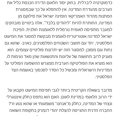
כדמוקרטיה ליברלית. בחוק יסוד הלאום הדירה הכנסת כליל את
הערבים מהגדרת המדינה. אין להתפלא על כך שבמסגרת
המתנות מהדוד האמריקאי הזמינה ישראל את סילוקם מן
המדינה, החותרת להיות "ליהודים בלבד". אלה ביטויים מובהקים
למעבר מתפיסה לאומית נורמלית ללאומנות חולנית. הפיכת
ישראל למדינה אוטוריטרית-לאומנית מבקשת למסגר את המיעוט
הפלסטיני, יחד עם תושבי השטחים הפלסטינים, כאויב- שהוא גם
נחות וגם מסוכן. למסגור הזה יש יתרונות פוליטיים עצומים- הוא
מעניק לרוב תחושות של עליונות והתנשאות שהן מאד נעימות לו.
הוא מוציא את הפוליטיקה הערבית ממגרש ההשפעה הפוליטי על
המדיניות הישראלית ומכשיל כל הסדר לסכסוך באשמת הצד
הפלסטיני.
מדובר בשאלה הקריטית ביותר לגבי תפיסת המיעוט הקבוע על
ידי הרוב הלאומי במדינת לאום. האם הוא נתפס כחלק אינטגרלי
ונצחי של המדינה, כחלק מ"אנחנו" משמעותי או שהוא נטע זר?
החברה הדנית התגייסה להצלת יהודי דנמרק בתקופת השואה