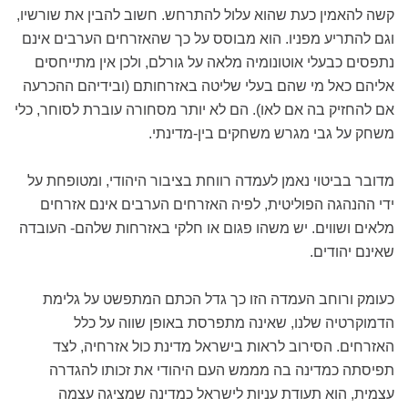
קשה להאמין כעת שהוא עלול להתרחש. חשוב להבין את שורשיו,
וגם להתריע מפניו. הוא מבוסס על כך שהאזרחים הערבים אינם
נתפסים כבעלי אוטונומיה מלאה על גורלם, ולכן אין מתייחסים
אליהם כאל מי שהם בעלי שליטה באזרחותם (ובידיהם ההכרעה
אם להחזיק בה אם לאו). הם לא יותר מסחורה עוברת לסוחר, כלי
משחק על גבי מגרש משחקים בין-מדינתי.
מדובר בביטוי נאמן לעמדה רווחת בציבור היהודי, ומטופחת על
ידי ההנהגה הפוליטית, לפיה האזרחים הערבים אינם אזרחים
מלאים ושווים. יש משהו פגום או חלקי באזרחות שלהם- העובדה
שאינם יהודים.
כעומק ורוחב העמדה הזו כך גדל הכתם המתפשט על גלימת
הדמוקרטיה שלנו, שאינה מתפרסת באופן שווה על כלל
האזרחים. הסירוב לראות בישראל מדינת כול אזרחיה, לצד
תפיסתה כמדינה בה מממש העם היהודי את זכותו להגדרה
עצמית, הוא תעודת עניות לישראל כמדינה שמציגה עצמה