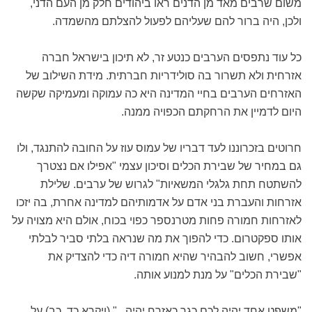
משום שרבים מאד מן הדנים ראו ביהודים חלק מן העם הדני,
ולכן, היה ברור להם שעליהם לפעול להצלתם מהשמדה.
כל עוד נתפסים הערבים כנטע זר, לא תיכון בישראל חברה
אזרחית ולא תשרור בה סולידריות חברתית. מידת השילוב של
האזרחים הערבים בחיי המדינה היא כה עמוקה ומעמיקה שקשה
היום לדמיין את הרחקתם הכפויה ממנה.
חרוטים בזכרוננו לעד דבריו של עמוס עוז על החובה להתנגד, ולו
גם במחיר של שבירת הכלים וסיכון עצמי "אפילו אם נצטרך
להשתטח תחת גלגלי המשאיות" לגרוש של ערבים. שלילת
אזרחות והעברת בני אדם על אדמותיהם למדינה אחרת, בה יזכו
לאזרחות חמורה פחות מטרנספר כפוי בכוח, אולם היא מצויה על
אותו ספקטרום. כדי להפוך את מה שנראה בלתי סביר לבלתי
אפשרי, חשוב להבהיר שהיא חמורה דיה כדי להצדיק את
"שבירת הכלים" על מנת למנוע אותה.
"משפט אחד יהיה לכם כגר כאזרח יהיה...".(ויקרא כד, כב) על