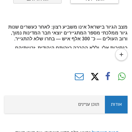
מצב הגיור בישראל אינו משביע רצון: לאחר כעשרים שנות
גיור ממלכתי מספר המתגיירים יוצאי חבר המדינות נמוך,
ורוב העולים — כ־ 300 אלף איש — בחרו שלא להתגייר.
בנסיבות אלו, וללא ההכרה בזהותם היהודית, זכויותיהם
read
הבסיסיות נפגעות ורבים מהם מתקשים להשתלב בישראל
more
באופן מלא. במצב זה שיעורי ההתבוללות בישראל
מתקרבים ל־ 10% , נתון שמעמיד בסכנה את הלכידות
היהודית ואת אופייה היהודי של המדינה.
אודות
תוכן עניינים