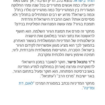
הגיור בישראל
נמצא בלב הדיון הציבורי, אך מעט מאוד
ידוע עליו: כמה אנשים מתגיירים בכל שנה ומהי החלוקה
המגדרית בין המתגיירים? כמה מתגיירים נולדו בחו”ל
וכמה בישראל? מדוע יש רבים המתחילים בתהליך ולא
מסיימים אותו? האם החברה הישראלית והדתית
תומכת בגיור? ומה עושה המנהיגות הפוליטית בנידון?
מחקר זה פורס את תמונת הגיור השלמה. הוא חושף
לראשונה את נתוני הגיור במלואם ואת הישגיה
וכישלונותיה של המדיניות הממשלתית בעשור האחרון.
בהמשך לכך הוא מציע מגוון אפשרויות לקידום הגיור
בישראל: הסברה, התגייסות ממשלתית וחברתית, ליווי,
תמיכה ואימוץ גישה הלכתית ומקרבת.
ד"ר נתנאל פישר
, חוקר לשעבר במכון הישראלי
לדמוקרטיה ומרצה (אורח) במחלקה למדע המדינה
באוניברסיטה הפתוחה, הוא חוקר ופעיל בתחום הגיור,
בוגר ישיבות "מרכז הרב" ו"עתניאל".
מחקר המדיניות נכתב במסגרת המרכז "
לאום, דת
ומדינה
".