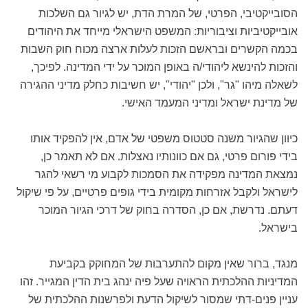
הסובייקטיבי, הפרטי, של המרת הדת, יש לגיור גם השלכות
אובייקטיביות וציבוריות: המשפט הישראלי מייחד את היהודים
בכמה הקשרים ובראשם הזכות לעלות ארצה מכוח חוק השבות
והזכות להינשא ליהודי/ה באופן המוכר על ידי המדינה. לפיכך,
לשאלה מיהו "גר", ולכן "יהודי", יש חשיבות כחלק מדיני ההגירה
של מדינת ישראל ומדיני המעמד האישי.
כיוון שהגיור משנה סטטוס משפטי של אדם, אין להפקיד אותו
בידי פורום פרטי, גם אם כוונותיו נאצלות. אם לא תאמר כן,
נמצאת המדינה מפקידה את הסמכות לקבוע מי רשאי להגר
לישראל ולקבל אזרחות מקומית בידי גופים פרטיים, על פי שיקול
דעתם. נדרשת, אם כן, הסדרה בחוק של דרכי הגיור המוכר
בישראל.
מנגד, ברור שאין מקום להתערבות של המחוקק בקביעת
המדיניות ההלכתית הראויה שעל פיה ינהג בית הדין המגייר. זהו
עניין פנים-דתי שמסור לשיקול הדעת ולפרשנות ההלכתית של