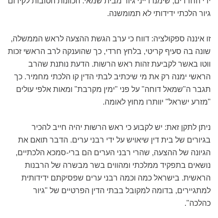
ידי החרדים, שימנו דייני גיור מבית שמאי. הכוונות הטובות לקידום
גיור הלכתי ידידותי לא תמומשנה.
זו איננה ספקולציה: דווח כי ערב הגשת ההצעה לראש הממשלה,
שונה בה סעיף קריטי, בלחץ חרדי, כך שהוענקה לרב הראשי זכות
ווטו באשר לקביעת זהות ראש הרשות. הדעת נותנת שהרב
הראשי ימנה רק את מי שיכתיב לבתי הדין קו הלכתי מחמיר. כך
תגבר ה"שמאל דוחה" על פני "ימין מקרבת" ומאות אלפי עולים
"מזרע ישראל" יוותרו מחוץ לאומה.
ניתן לתקן זאת: יש לקבוע כי ראש הרשות יהיה חייב להכיר
בגיורים של בית דין שיאויש על ידי רבני ערים. הדבר תואם את
הגיונה של ההצעה, שהרי רבני הערים הם ברי-סמכא הלכתיים,
נושאים בתפקיד ממלכתי ומהווים בשר מבשרה של הרבנות
הראשית. בישראל כמה וכמה רבני ערים שפסיקתם ידידותית
למתגיירים, בדומה למקובל בבתי הדין הפרטיים של "גיור
כהלכה".