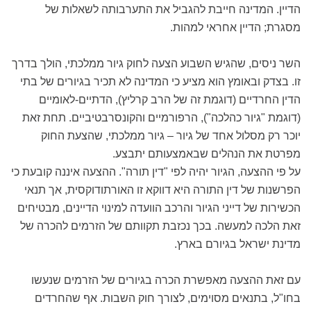
הדיין. המדינה חייבת להגביל את התערבותה לשאלות של
מסגרת; הדיין אחראי למהות.
השר ניסים, שהגיש השבוע הצעה לחוק גיור ממלכתי, הולך בדרך
זו. בצדק ובאומץ הוא מציע כי המדינה לא תכיר בגיורים של בתי
הדין החרדיים (דוגמת זה של הרב קרליץ), הדתיים-לאומיים
(דוגמת "גיור כהלכה"), הרפורמיים והקונסרבטיביים. תחת זאת
יוכר רק מסלול אחד של גיור – גיור ממלכתי, שהצעת החוק
מפרטת את הנהלים שבאמצעותם יתבצע.
על פי ההצעה, הגיור יהיה לפי "דין תורה". ההצעה איננה קובעת כי
הפרשנות של דין התורה היא דווקא זו האורתודוקסית, אך תנאי
הכשירות של דייני הגיור והרכב הוועדה למינוי הדיינים, מבטיחים
זאת הלכה למעשה. בכך נכזבת תקוותם של הזרמים להכרה של
מדינת ישראל בגיורם בארץ.
עם זאת ההצעה מאפשרת הכרה בגיורים של הזרמים שנעשו
בחו"ל, בתנאים מסוימים, לצורך חוק השבות. אף שהחרדים