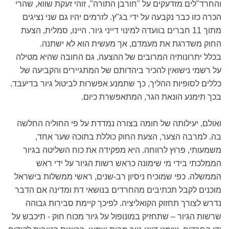
והחרד"לים מזדעקים על "חורבן התורה", זוהי זעקת שווא, שהרי
הכרה כזו כבר נקבעה על ידי בג"ץ. לזרמים יהיו גם שני נציגים
מתוך 11 חברים בוועדה למינוי דייני גיור. היינו, סמלית, הצעת
החוק משדרגת את מעמדם, אך מעשית הוא לא ישתנה.
בכלל יתרונותיה המרובים של ההצעה, גם החובה שהיא מטילה
על רשמי נישואין להכיר ביהדותם של המתגיירים והקביעה של
כללים לסופיות ההליך, כך שתמנע אפשרות לביטול גיור בדיעבד.
בכך תימנע הונאת הגר, המתאפשרת כיום.
ואולם, יעילותה של חומה בצורה נמדדת על פי החוליה החלשה
בה. למרבה הצער, הצעת החוק כוללת בתוכה שער אחד,
משמעותי, פרוץ לרווחה. היא מפקידה את כוח השליטה בגיור
הממלכתי בידי מי שימונה כראש רשות הגיור על ידי ראש
הממשלה. כפי שמוכיח ניסיון רב-שנים, ראשי ממשלות בישראל
מוכנים לקבל תכתיבים מהחרדים בנושאי דת ומדינה אם הדבר
נדרש לצורך תחזוק הקואליציה. לפיכך קיימת סבירות גבוהה
שרשות הגיור – שתחזיק במונופול על גיור מכוח חוק - תיכבש על