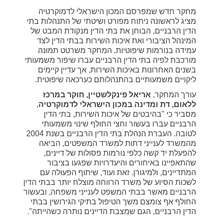
מחקר חדש שמפרסם המכון הישראלי לדמוקרטיה
מציג לראשונה ניתוח מפורט ושיטתי של התנהלות בתי
הדין הרבניים, הבוחן את בתי הדין מנקודת המבט של
המינהל הציבורי ואת איכות השירות בבתי הדין לצד
עמידה בנורמות שיפוטיות. המחקר משרטט תמונה
מורכבת לפיה בתי הדין הרבניים עברו שיפור משמעותי
בשנים האחרונות באיכות השירות, אך עדיין קיימים
ליקויים משמעותיים בהתנהלותם כערכאה שיפוטית.
עורך המחקר,
אריאל פינקלשטיין, חוקר במרכז
ללאום, דת ומדינה במכון הישראלי לדמוקרטיה
,
מסביר כי "בהיבטים של איכות השירות, בתי הדין
הרבניים עברו בעשור וחצי החולף שינוי משמעותי
לטובה. העברת הנהלת בתי הדין הרבניים בשנת 2004
מהמשרד לענייני דתות למשרד המשפטים, הביאה
להפעלת יד קשה כלפי נורמות פסולות של דיינים,
שהתאפיינו באיחורים והיעדרויות שפגעו בציבור
המתדיינים, ולמיגורן. זאת ועוד, שיתוף הפעולה עם
לשכות הסיוע של משרד הרווחה מוצלח יותר בבתי הדין
הרבניים מאשר בבתי המשפט לענייני משפחה, ובעשור
החולף אף צומצם משך הטיפול בתיקי הגירושין בבתי
הדין הרבניים, הגם שמצבת הדיינים נותרה כשהייתה".