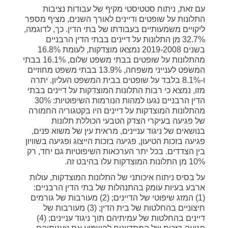
עם זאת, ניתוח סטטיסטי מקיף של עבודות נציבות
התלונות על שופטים ודיינים לאורך השנים, מציף מספר
ליקויים משמעותיים בעבודתו של בתי הדין. כך, לדוגמה,
32.7% מן התלונות על דיינים בבתי הדין הרבניים
בשנים 2019-2008 נמצאו מוצדקות, לעומת 16.8%
מהתלונות על שופטים בבתי משפט שלום, 16.1% בבתי
המשפט לענייני משפחה, 13.9% בבתי משפט מחוזיים
ו-8.1% בלבד על שופטים בבית המשפט העליון. יתרה
מזו, נמצא כי רבות התלונות המוצדקות על דיינים בבתי
הדין הרבניים נגעו למהות הנורמות השיפוטיות: 30%
מהתלונות המוצדקות על דיינים היו בקטגוריה החמורה
של פגיעה בעיקרי הצדק הטבעי הכוללת תלונות
בנושאים של ניגוד עניינים, מראית עין של משוא פנים,
פגיעה בזכות הטיעון, פגיעה בזכות הייצוג ופגיעה בשוויון
בין הצדדים. בכל יתר הערכאות השיפוטיות גם יחד, רק
10% מן התלונות המוצדקות עלו בהיבט זה.
על בסיס ניתוח איכותני של התלונות המוצדקות, עולות
ארבע בעיות עומק בהתנהלות של בתי הדין הרבניים:
(1) המזג שיפוטי של הדיינים; (2) מעורבות של גורמים
חיצוניים בהחלטות של בית הדין; (3) מעורבות של
דיינים בהחלטות של עמיתיהם תוך ניגוד עניינים; (4)