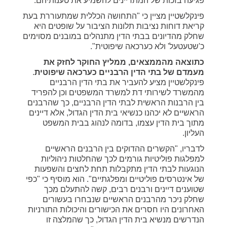
פגיעה בזכות של המתדיינים להשמיע את טענותיהם.
פינקלשטיין מציין כי "התחושה הכללית שמתעוררת בעת
קריאת דוחות נציבות תלונות הציבור על שופטים היא
שחלק מהדיונים בבתי הדין מתנהלים במובנים מסוימים
כ'שטעטעל' ולא כערכאה שיפוטית".
כתוצאה מהממצאים, ממליץ החוקר לחזק את
מעמדם של בתי הדין הרבניים כערכאה שיפוטית
.
פינקלשטיין מציע להעביר את בתי הדין הרבניים
מהמשרד לשירותי דת למשרד המשפטים וכן להפריד
בין הרבנות הראשית לבתי הדין הרבניים, כך שהרבנים
הראשיים לא יכהנו כנשיאי בית הדין הגדול, אלא דיינים
מתוך בית הדין עצמו, בדומה לנהוג בבית המשפט
העליון.
לדבריו, "הקשרים ההדוקים בין הרבנים הראשיים
למפלגות פוליטיות גורמים לכך שהחלטות ניהוליות
הנוגעות לבתי הדין מתקבלות תחת לחצים והשפעות
של אינטרסים פוליטיים ומפלגתיים". הוא מוסיף כי "כפי
שטוענים דיינים ורבנים רבים, קשה להתעלם מכך
שחלק ניכר מהרבנים הראשיים שנבחרו בעשורים
האחרונים היו חסרים את הכישורים והיכולות התורניות
הנדרשים מנשיא בית הדין הגדול, כך שהמלצה זו