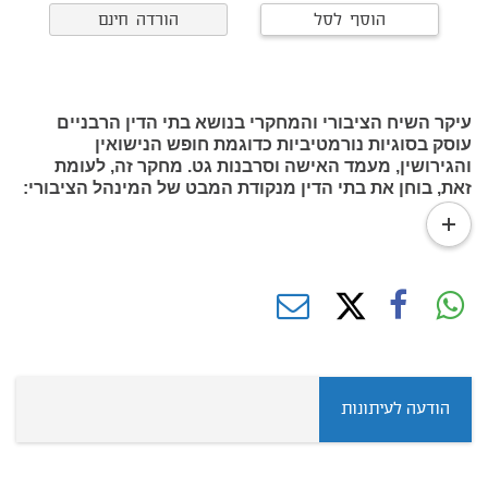
הוסף לסל
הורדה חינם
עיקר השיח הציבורי והמחקרי בנושא בתי הדין הרבניים
עוסק בסוגיות נורמטיביות כדוגמת חופש הנישואין
והגירושין, מעמד האישה וסרבנות גט. מחקר זה, לעומת
זאת, בוחן את בתי הדין מנקודת המבט של המינהל הציבורי:
סוגיות של שירותיות ואפקטיביות בעבודת בתי הדין לצד
read
עמידה בנורמות שיפוטיות ובהן קיום סדרי הדין, התנהלות
more
ראויה של השופטים ואי-פגיעה בזכויות של נידונים
הודעה לעיתונות