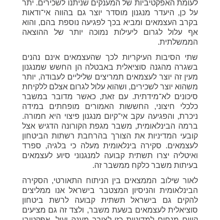
לעומת האפקטיביות של המענקים שניתנו לשכירים. יתר
על כן, היעדר מנגנון מוסדר יוצר גם בהווה אי־ודאות
בקרב העצמאים ומביא בכך לפגיעה נוספת בהם, והוא
אף עלול לגרום ליעילות נמוכה יותר של ההוצאה
הממשלתית
.
שתי הסיבות העיקריות לכך שהעצמאים אינם נהנים
בשגרה מהגנה סוציאלית באבטלה הן החשש שמנגנון
מעין זה יוצר לעצמאים תמריצים שליליים לעבודה
,
יותר
משהוא יוצר לשכירים, ושהוא עלול לגרום אצלם ללקיחת
סיכונים לא־מידתית. עם זאת, כאשר מדובר במשבר
כלכלי חיצוני, החששות האמורים מופחתים במידה
ניכרת, והפגיעה עקב אי־קיום מנגנון פיצוי היא חמורה.
ברמה הבינלאומית, משבר מגפת הקורונה הדגיש אצל
קובעי המדיניות את הצורך בהרחבת רשתות הביטחון
לעצמאים. סקירה בינלאומית מעלה כי בלגיה, ספרד
ואיטליה יצרו תשתית קבועה למנגנוני סיוע לעצמאים
בעיתות משבר כלקח ממשבר זה
.
לאור שילוב הממצאים בין הניתוח התאורטי, הסקירה
הבינלאומית והניסיון המצטבר בישראל אנו ממליצים
להקים גם בישראל תשתית קבועה לרשת ביטחון
סוציאלית לעצמאים בשעת משבר, ולצד זה גם מציעים
קווים מנחים למדיניות כזו לצורך מענה יעיל, אפקטיבי