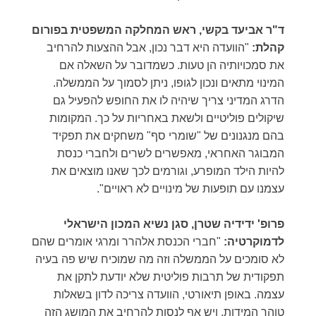
ד"ר אביעד בקשי,
ראש המחלקה המשפטית בפורום
קהלת:
"הוועדה היא דבר נכון, אבל ההצעות להרחיב
את סמכויותיה הן טעות. כשמדובר על השאלה אם
המינוי מתאים ונכון לגופו, ניתן לסמוך על הממשלה.
הדרג המדיני צריך שיהיה לו את החופש להפעיל גם
שיקולים פוליטיים ולשאת באחריות על כך. המקומות
בהם מנגנונים של "שומרי סף" משחקים את תפקיד
המבוגר האחראי, מאפשרים לשרים ולחברי כנסת
להיות הילד המופרע, וגורמים לכך שאנו מוצאים את
עצמנו עם תופעות של מינויים לא ראויים".
פרופ' ידידיה שטרן, סגן נשיא המכון הישראלי
לדמוקרטיה:
"חברי הכנסת אלהרר ומרגי אומרים שהם
לא סומכים על הממשלה וזה מה שמוכיח שיש פה בעיה
תפקודית של תרבות פוליטית שלא יודעת לתקן את
עצמה. באופן תיאורטי, הוועדה צריכה לדון בשאלות
טוהר המידות, ויש אף לנסות להרחיב את המושג הזה