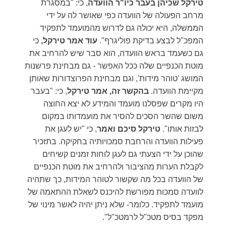
טירקל שכיהן בעבר כיו"ר הוועדה
, כי: "במסגרת
מרחב הפעולה של הוועדה כפי שאושר לה על ידי
הממשלה, היא יכולה גם לדרוש מהמועמד לתפקיד
המפכ"ל לבצע בדיקת פוליגרף".
עוד אמר טירקל,
כי
גם כשעמד בראש הוועדה, הוא סבר שיש להרחיב את
מוטת הכנפיים שלה ככל האפשר - גם מבחינת פרשנות
המושג 'טוהר מידות', וגם מבחינת הפרוצדורות שאותן
מקיימת הוועדה.
בהקשר זה, אמר טירקל
, כי: "בעבר
היו מקרים שפסלנו מועמד והמידע לא יצא החוצה
משום שהשר הסכים להסיר את מועמדותו במקום
לבזות אותו".
טירקל סיכם ואמר
, כי "יש לעגן את
פעילות הוועדה והרחבת סמכויותיה בחקיקה. בתזכיר
שהוכן על ידי הצעתי גם לעגן לוחות זמנים קשיחים
לקבלת הערות מהציבור ולהרחיב את מוטת הכנפיים
של הוועדה בכל מה שקשור לטוהר המידות, כך שתהיה
לוועדה סמכות מפורשת להיכנס לשאלת ההתאמה של
מועמד לתפקיד. כלומר- שלא ניתן יהיה לאשר מינוי של
מפקד בסיס מטכ"ל לרמטכ"ל".