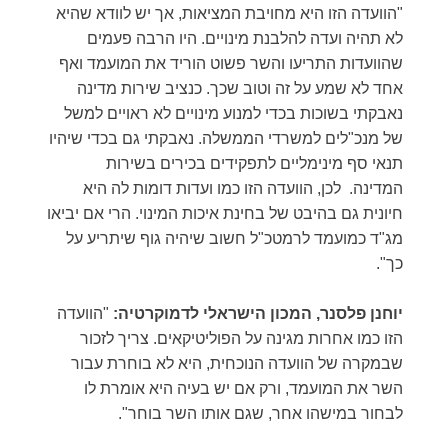
"הוועדה הזו היא מחויבת המציאות, אך יש לוודא שהיא
לא תהיה ועדה להלבנת מינויים. היו הרבה פעמים
שהוועדות התריעו והשר פשוט הוריד את המועמד ואף
אחד לא שמע על זה וטוב שכך. כנציב שירות מדינה
נאבקתי בשוכות בכדי למנוע מינויים לא ראויים למשל
של מנכ"לים למשרדי הממשלה. נאבקתי גם בכדי שיהיו
תנאי סף מינימליים לתפקידים בכירים בשירות
המדינה. לכן, הוועדה הזו כמו ועדות דומות לה היא
חיונית גם בהיבט של בחינת איכות המינוי. הרי אם יביאו
מג"ד כמועמד לרמטכ"ל חשוב שיהיה גוף שיתריע על
כך".
יוחנן פלסנר, המכון הישראלי לדמוקרטיה:
"הוועדה
הזו כמו אחרות מגינה על הפוליטיקאים. צריך לזכור
שבמקרה של הוועדה הנוכחית, היא לא בוחרת עבור
השר את המועמד, ורק אם יש בעיה היא אומרת לו
לבחור במישהו אחר, שגם אותו השר בוחר".