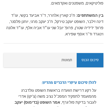
פוליטיקאים, משפטנים ואקדמאים.
בין המשתתפים:
ח"כ קארין אלהרר, ד"ר אביעד בקשי, עו"ד
דינה זילבר, השופט יעקב טירקל, ח"כ יעקב מרגי, יוחנן פלסנר,
פרופ' ידידיה שטרן, פרופ' יובל שני עו״ד אביה אלף, עו״ד אלונה
וינוגרד וד"ר אסף שפירא.
סיכום הכנס
תמונות
להלן סיכום עיקרי הדברים מהדיון:
על רקע דרישת הוועדה בראשות השופט גולדברג
מהמועמד לתפקיד המפכ"ל נציב משה (צ'יקו) אדרי
לעבור בדיקת פוליגרף,
אמר השופט (בדימוס) יעקב