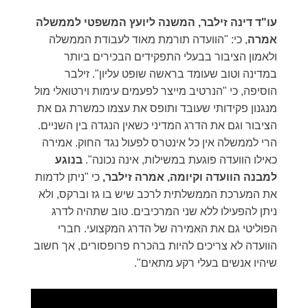
עו"ד דינה זילבר, המשנה ליועץ המשפטי לממשלה
אמרה
, כי: "הוועדה תורמת מאוד לעבודת הממשלה
ולאמון הציבור בבעלי התפקידים הבכירים ביותר
במדינה וטוב שעומד בראשה שופט עליון". זילבר
הוסיפה, כי "הנרטיב מייצר לפעמים עימות וירטואלי מול
מנגנון פקידותי שעובד ותופס את עצמו כמשרת גם את
הציבור וגם את הדרג המדיני כשאין הנגדה בין השניים.
הרי לממשלה אין כל אינטרס לפעול נגד החוק. אמירה
כאילו הוועדה פוגעת במשילות, אינה נכונה".
בנוגע
למבנה הוועדה וקיומה, אמרה זילבר,
כי "ניתן לדמות
את המערכת הממשלתית לרכב שיש בו גז וברקס, ולא
ניתן להפעילו ללא שני המרכיבים. טוב שתהיה לדרג
הפוליטי גם את האמירה של הדרג המקצועי. חברי
הוועדה לא צריכים להיות בהכרח פרופסורים, אך חשוב
שיהיו אנשים בעלי רקע מתאים".