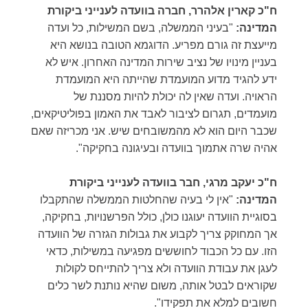
ח"כ קארין אלהרר
, חברה בוועדה לענייני ביקורת
המדינה:
"בעיני הממשלה, בשם המשילות, כל ועדה
מייעצת זה גורם מפריע. הדוגמא הטובה בנושא היא
בעניין מינויו של נציב שירות המדינה האחרון. איש לא
ידע להגיד מדוע המועמדת שהייתה היא המועמדת
הראויה. ועדה שאין לה יכולת להיות מסננת של
מועמדים, תגרום לציבור לאבד את האמון בפוליטיקאים,
שכבר היום הוא לא מהמשובחים שיש. אני מכריזה שאם
אהיה שרה אתמוך בוועדה ובעיגונה בחקיקה".
ח"כ יעקב מרגי,
חבר בוועדה לענייני ביקורת
המדינה
:
"אין לי בעיה שהחלטות הממשלה שהתקבלו
בסוגיית הוועדה יעוגנו כולן, כולל הפרשנויות, בחקיקה,
אך המחוקק צריך לקבוע את גבולות הגזרה של הוועדה
הזו. עם כל הכבוד לחוששים מפגיעה במשילות, כדאי
לעגן את עבודת הוועדה ולא צריך להתייחס לקולות
שקוראים לבטל אותה, משום שהיא נותנת לשר כלים
חשובים למלא את תפקידו".