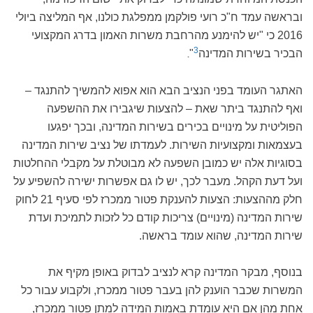
ובראשה עמד ח"כ רועי פולקמן ממפלגת כולנו, אף המליצה ביולי
2016 כי "יש להימנע מהרחבת משרות האמון בדרג המקצועי
3
הבכיר בשירות המדינה
"
.
האתגר העומד בפני הנציב הבא הוא אפוא להמשיך להתנגד –
ואף להתנגד ביתר שאת – להצעות שיגבירו את ההשפעה
הפוליטית על מינויים בכירים בשירות המדינה, ובכך יפגעו
בעצמאות ומקצועיות השירות. לעמדתו של נציב שירות המדינה
בסוגיות אלה יש כמובן השפעה לא מבוטלת על מקבלי ההחלטות
ועל דעת הקהל. מעבר לכך, יש לו גם אפשרות ישירה להשפיע על
חלק מההצעות: הצעות להענקת פטור ממכרז לפי סעיף 21 לחוק
שירות המדינה (מינויים) צריכות קודם כל לזכות לתמיכת ועדת
שירות המדינה, שהוא עומד בראשה.
בנוסף, מבקר המדינה קרא לנציב
לבדוק באופן מקיף את
המשרות שכבר הוענק להן בעבר פטור ממכרז,
ולקבוע עבור כל
אחת מהן אם היא עומדת באמות המידה למתן פטור ממכרז,