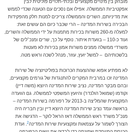
מובהק בין מינויים מקצועיים ובלתי-תלויים פוליטית לבין
אפקטיביות הממשלה. אפילו אם נסכים עם הטענה שכדי לממש
את מדיניותם, השרים והממשלה צריכים למנות חלק מהפקידות
הבכירה בשירות המדינה – הרי שכבר כיום הם עושים זאת:
למעלה מ-260 משרות בכירות מתמנות על ידי הממשלה והשרים,
ועוד כ-110 – בוועדת איתור. נוסף על כך, שרים ומנכ"לים של
משרדי ממשלה ממנים משרות אמון בכירות לא מעטות
בלשכותיהם – למשל יועץ, עוזר, מנהל לשכה וראש מטה.
לא מפתיע אפוא שההצעות הכרוכות בפוליטיזציה של שירות
המדינה זכו במרבית המקרים להתנגדות של גורמים מקצועיים,
ובהם מבקר המדינה, נציב שירות המדינה היוצא (משה דיין)
וקודמו (שמואל הולנדר) והיועץ המשפטי לממשלה. גם הוועדה
המקצועית שהמליצה ב-2013 על רפורמה בשירות המדינה –
בראשה עמד נציב שירות המדינה היוצא דיין ובין חבריה היה
מנכ"ל משרד ראש הממשלה דאז הראל לוקר – הדגישה את
2
הצורך לשמור על עצמאות ומקצועיות שירות המדינה
.
ועדת
הכנסת המיוחדת שמונתה כדי לבדוק את יישום הרפורמה,