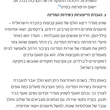
משפיע על היכולות התפקודיות של הנציבות בכלל ועל
6
יישום הרפורמה בפרט
".
3. הגברת הייצוגיות בשירות המדינה
שוויון מגדרי וייצוג הולם של מגוון קבוצות בחברה הישראלית –
מיעוטים אתניים-דתיים (ערבים, דרוזים, צ'רקסים), יוצאי אתיופיה
(וילדיהם), חרדים ואנשים עם מוגבלויות – הוגדר הוא כאחד
מיעדי הרפורמה בשירות המדינה, בין היתר משום שהוא צפוי
לחזק את מעמדו של שירות המדינה בציבור הרחב ולאפשר לגייס
מועמדים ראויים מקבוצות אלה. הוא גם תואם ערכים
דמוקרטיים-ליברליים, וכן עקרונות חוקתיים שגובשו בחקיקה
ופסיקה בישראל.
באופן כללי, בשנים האחרונות ניתן דגש הולך וגבר להגברת
הייצוגיות בשירות המדינה. בתוך הנציבות פועלים כמה גופים
לצורך כך, ובהם האגף לשוויון מגדרי וקידום נשים; ואגף בכיר
תכנון, בקרה ותנאי שירות. גם הנתונים מצביעים על שילוב והולך
וגובר של אוכלוסיות שונות, למשל מיעוטים ויוצאי אתיופיה,