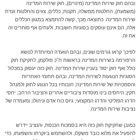
ובהם חוק שירות המדינה (מינויים), חוק שירות המדינה
(משמעת), החלטות ממשלה, תקנות, כללים, צווים והחלטות ועדת
שירות המדינה. כתוצאה מכך, קשה להתמצא במגוון הכללים
אלה, הם אינם עוסקים בסוגיות חשובות, ולעתים אף סותרים זה
את זה.
לפיכך קראו גורמים שונים, ובהם הוועדה המיוחדת לנושא
הרפורמה בשירות המדינה בראשות ח"כ פולקמן, לחקיקת חוק
כולל ואף חוק יסוד בעניין שירות המדינה. חוק כזה יעסוק במכלול
הסוגיות הנוגעות לשירות המדינה, ובהם תחומי האחריות
והסמכויות של שירות המדינה; חובותיו בכל הנוגע לחוק ולמנהל
תקין; היחסים בינו מוסדות ציבוריים אחרים והציבור הרחב; יחסי
הדרג הפוליטי והדרג המקצועי; גיוס כוח אדם וניהולו; ומעמדה של
נציבות שירות המדינה.
כמובן שחקיקת חוק כזה היא בסמכות הכנסת, והנציב יידרש
להפעיל את מלוא כובד משקלו, ולהשתמש ביוקרתו והשפעתו, כדי