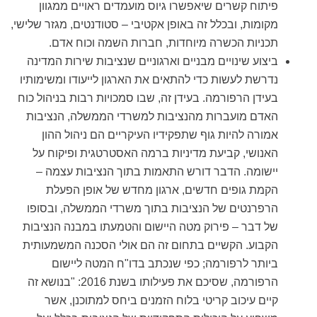
פיתוח קשרים שיאפשרו גיוס מועמדים ראויים ממגוון
מקומות, ובכלל זה באופן אקטיבי – סטודנטים, מגזר שלישי,
תכניות הכשרה מיוחדות, חברות השמה וכוח אדם.
ביצוע שינויים מבניים וארגוניים שנציבות שירות המדינה
נדרשת לעשות כדי להתאים את הארגון לייעודו ומשימותיו
בעידן הרפורמה
. בעידן זה, שבו סמכויות רבות בניהול כוח
האדם מועברות מהנציבות למשרדי הממשלה, הנציבות
אמורה להיות גוף שתפקידיו העיקריים הם ניהול ההון
האנושי, קביעת מדיניות ברמה האסטרטגית ופיקוח על
יישומה. הדבר דורש התאמות בתוך הנציבות עצמה –
הקמת גופים חדשים, ארגון מחדש של אופן הפעלת
הרפרנטים של הנציבות בתוך משרדי הממשלה, ובסופו
של דבר – פירוק מטה היישום והטמעתו במבנה הנציבות
הקבוע. הקשיים בתחום זה הם אולי הסכנה המשמעותית
ביותר לרפורמה; כפי שנכתב בדו"ח המטה ליישום
הרפורמה, שסיכם את פעילותו בשנת 2016: "בנושא זה
קיים עיכוב קריטי בלוח הזמנים ביחס למתוכנן, אשר