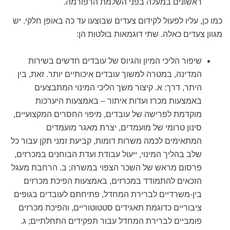
ראשונים במעלה בפני השלמת הרפורמה.
כמו כן, עליו לפעול לקידום צעדים שבוצעו עד כה באופן חלקי. יש
מגוון צעדים כאלה. שתי דוגמאות בולטות הן:
שיפור הליכי המיון והגיוס של עובדים חדשים בשירות
המדינה, במטרה למשוך עובדים איכותיים יותר
. זאת, בין
היתר, דרך: א. קיצור משך הליכי המינוי המתבצעים
באמצעות מכרז ועדות איתור – באמצעות היערכות
מוקדמת לפרישה של עובדים, מיפוי החסרים המקצועיים,
סינון טרומי של מועמדים, יצרת מאגר מועמדים
המתאימים לכמה משרות דומות, קביעת זמני תקן עבור כל
שלב בהליך המינוי, ייעול עבודת ועדת הבוחנים במכרזים,
פרסום מראש של השכר הצפוי במשרה; ב. הרחבת מעגל
הזכאים להתמודד במכרזים, באמצעות הפיכת מכרזים
בין-משרדיים לברירת המחדל, פתיחתם לעובדים בגופים
ציבוריים כדוגמת תאגידים סטטוטוריים, והפיכת מכרזים
פומביים לברירת המחדל עבור תפקידים התחלתיים; ג.