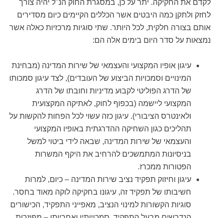
לקדם את החקיקה. יתר על כן, במסגרת החוק הנ"ל יהיה צורך
לחזק ולתקן כמה היבטים אשר הכללים הקיימים כיום מסדירים
אותם בצורה חלקית, לכל היותר. שתי סוגיות מרכזיות כאלה אשר
נמצאות על סדר היום בימים אלה הם:
עיגון אופיו המקצועי והעצמאי של שירות המדינה (מבחינת
המינויים וסמכויות הביצוע של העובדים), לצד עיגון סמכותו
של הדרג הפוליטי לקבוע מדיניות וחובתו של הדרג
המקצועי ליישמה (בכפוף לחוק, לאתיקה המקצועית
ולאינטרס הציבורי).
עיגון כזה עשוי לכל הפחות להקשות על
תהליכים כגון השחיקה ההדרגתית באופיו המקצועי
והעצמאי של שירות המדינה, שבאה לידי ביטוי למשל
בניסיונות המתמשכים להרחיב את היקף המשרות
הפטורות ממכרז.
עיגון וחיזוק תפקיד נציב שירות המדינה
– כיום, למרות
חשיבותו של תפקיד זה, עיגונו בחקיקה לוקה מאוד בחסר.
סוגיות הקשורות למינוי הנציב, מאפייני התפקיד, הכישורים
הנדרשים מבעל התפקיד, סמכויותיו ואחריותו – מפוזרות