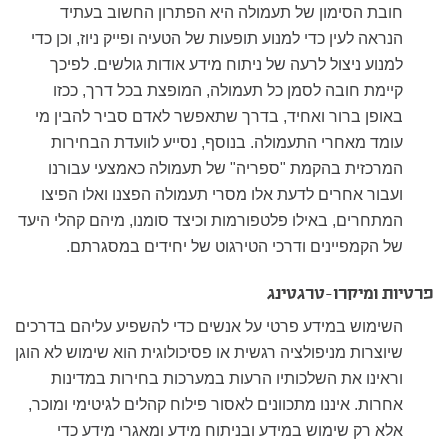
חובת הסימון של תעמולה היא הפתרון החשוב בעתיד
הנראה לעין כדי למנוע תופעות של הטעיה ופייק ניוז, וכן כדי
למנוע ניצול לרעה של ניתוח מידע אודות גולשים. לפיכך
קיימת חובה לסמן כל תעמולה, המופצת בכל דרך, ככזו
באופן ברור ואחיד, בדרך שתאפשר לאדם סביר להבין מי
עומד מאחרי התעמולה. בנוסף, נסייע לוועדת הבחירות
המרכזית בהקמת "ספריה" של תעמולה כאמצעי עבורנו
ועבור אחרים לדעת אלו מסרי תעמולה הפצנו ואלו הפיצו
המתחרים, באילו פלטפורמות וכיצד סומנו, מיהם קהלי היעד
של הקמפיינים ודרכי הטירגוט של יחידים במסגרתם.
פרטיות ומיקרו-טרגטינג
השימוש במידע פרטי על אנשים כדי להשפיע עליהם בדרכים
שיוצרות מניפולציה רגשית או פסיכולוגית הוא שימוש לא הוגן
וראינו את השלכותיו הרעות במערכות בחירות במדינות
אחרות. איננו מתכוונים לאסור פילוח קהלים לגיטימי ומוכר,
אלא רק שימוש במידע ובניתוח מידע ומאגרי מידע כדי