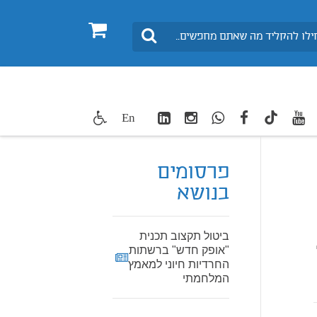
0
חיפוש
LinkedIn
Instagram
WhatsApp
facebook
youtube
twitte
En
TikTok
 החרדיות
פרסומים
בנושא
ביטול תקצוב תכנית
"אופק חדש" ברשתות
החרדיות חיוני למאמץ
המלחמתי