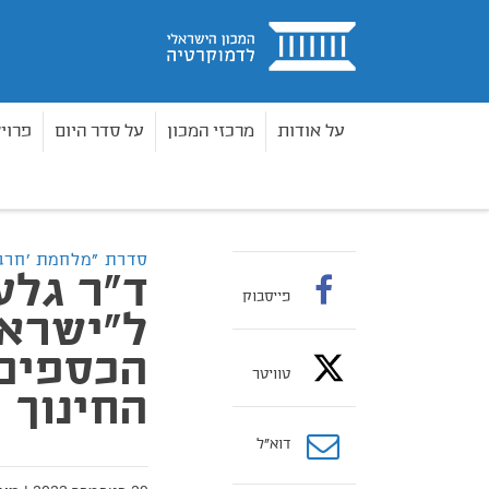
בית
על אודות
מרכזי המכון
על סדר היום
פרוי
סרטוני דיגיטל
מלחמת "חרבות ברזל" בתקשורת
בית
סדרת "מלחמת 'חרב
ד"ר גלע
פייסבוק
ל"ישראל
הכספים 
טוויטר
החינוך 
דוא”ל