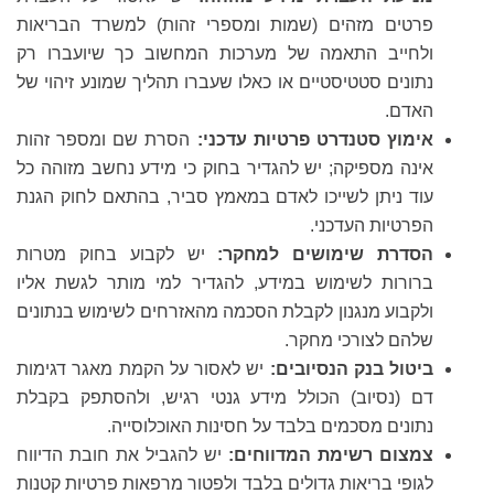
פרטים מזהים (שמות ומספרי זהות) למשרד הבריאות
ולחייב התאמה של מערכות המחשוב כך שיועברו רק
נתונים סטטיסטיים או כאלו שעברו תהליך שמונע זיהוי של
האדם.
אימוץ סטנדרט פרטיות עדכני:
הסרת שם ומספר זהות
אינה מספיקה; יש להגדיר בחוק כי מידע נחשב מזוהה כל
עוד ניתן לשייכו לאדם במאמץ סביר, בהתאם לחוק הגנת
הפרטיות העדכני.
הסדרת שימושים למחקר:
יש לקבוע בחוק מטרות
ברורות לשימוש במידע, להגדיר למי מותר לגשת אליו
ולקבוע מנגנון לקבלת הסכמה מהאזרחים לשימוש בנתונים
שלהם לצורכי מחקר.
ביטול בנק הנסיובים:
יש לאסור על הקמת מאגר דגימות
דם (נסיוב) הכולל מידע גנטי רגיש, ולהסתפק בקבלת
נתונים מסכמים בלבד על חסינות האוכלוסייה.
צמצום רשימת המדווחים:
יש להגביל את חובת הדיווח
לגופי בריאות גדולים בלבד ולפטור מרפאות פרטיות קטנות