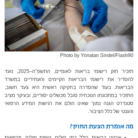
Photo by Yonatan Sindel/Flash90
תזכיר חוק רישומי בריאות לאומיים, התשפ"ה–2025, נועד
להסדיר את רישומי הבריאות הקיימים והעתידיים במשרד
הבריאות. בעוד שהסדרה בחקיקה ראשית היא צעד חשוב,
התזכיר במתכונתו הנוכחית סובל מכשלים יסודיים, ובעיקר מציב
סטנדרט הגנה נמוך שאינו הולם את רגישות המידע הרפואי
והגנטי של כלל הציבור.
מה אומרת הצעת החוק?
ארגוני בריאות, כולל בתי חולים, קופות חולים, מרפאות