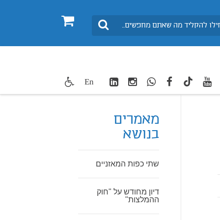
0
חיפוש
LinkedIn
Instagram
WhatsApp
facebook
youtube
twitte
En
TikTok
מאמרים
בנושא
שתי כפות המאזניים
דיון מחודש על "חוק
ההמלצות"