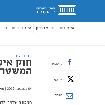
בית
על אודות
מרכזי המכון
על סדר היום
פרוי
מדיניות וחקיקה
חוות דעת
חוק איסור פרסום ה
בית
חוות דעת
חוק איס
פייסבוק
המשטר
טוויטר
04 בנובמבר 2017
|
מאת
דוא”ל
המכון הישראלי לדמ