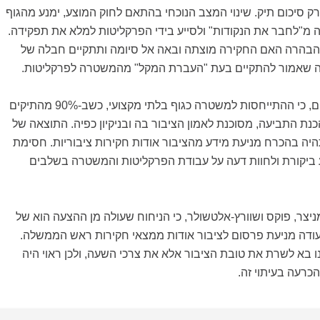
ק סיכום תיק. שינוי המצב הנוכחי בהתאם לחוק המוצע, ימנע מהגוף
 מ"לחבר את הנקודות" ולסייע בידי הפרקליטות למלא את תפקידה.
ן הבהרה האם החקירה מוצתה ובאה אל סיומה ותתקיים חבלה של
 שאמור להתקיים בעת "העברת המקל" מהמשטרה לפרקליטות.
עוד מסבירים החוקרים, כי ההתייחסות למשטרה כגוף בלתי מקצועי, כשב-90% מהתיקים
נת התביעה, מסוכנת לאמון הציבור בה ובניקיון כפיה. התוצאה של
 תהיה בהכרח מניעת מידע מהציבור אודות חקירות ציבוריות. חסימת
ביקורת ולחוות דעה על עבודת הפרקליטות והמשטרה בשלבים
יצר, פוקס ושוורץ-אלטשולר, כי הניחוח שעולה מן ההצעה הוא של
עודה מניעת פרסום לציבור אודות ממצאי חקירות ראש הממשלה.
ינו בא לשרת את טובת הציבור אלא את צרכי השעה, ולכן ראוי היה
כרעה בעיתוי זה.