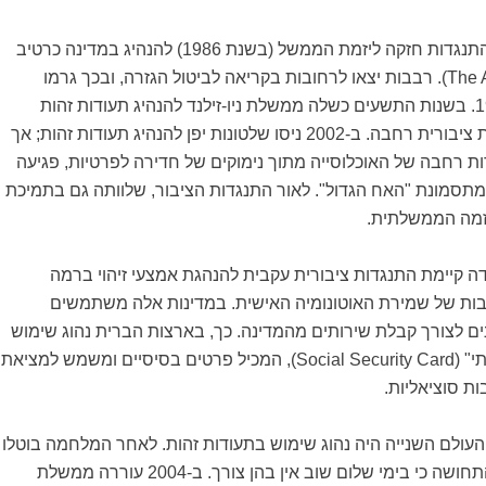
באוסטרליה נרשמה התנגדות חזקה ליזמת הממשל (בשנת 1986) להנהיג במדינה כרטיב
זהות (The Australia Card). רבבות יצאו לרחובות בקריאה לביטול הגזרה, ובכך גרמו
לנפילת הרעיון ב-1987. בשנות התשעים כשלה ממשלת ניו-זילנד להנהיג תעודות זהות
במדינה עקב התנגדות ציבורית רחבה. ב-2002 ניסו שלטונות יפן להנהיג תעודות זהות; אך
ות רחבה של האוכלוסייה מתוך נימוקים של חדירה לפרטיות, פגיעה
מתסמונת "האח הגדול". לאור התנגדות הציבור, שלוותה גם בתמיכת
זמה הממשלתית.
ה קיימת התנגדות ציבורית עקבית להנהגת אמצעי זיהוי ברמה
ות של שמירת האוטונומיה האישית. במדינות אלה משתמשים
ם לצורך קבלת שירותים מהמדינה. כך, בארצות הברית נהוג שימוש
בכרטיס "ביטוח חברתי" (Social Security Card), המכיל פרטים בסיסיים ומשמש למציאת
ת סוציאליות.
עולם השנייה היה נהוג שימוש בתעודות זהות. לאחר המלחמה בוטלו
תעודות הזהות עקב התחושה כי בימי שלום שוב אין בהן צורך. ב-2004 עוררה ממשלת