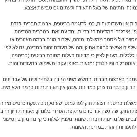
ונה, חתימה של בעל התעודה ולעתים גם טביעות אצבע.
ת אין תעודות זהות, כמו לדוגמה בריטניה, ארצות הברית, קנדה,
 יפן, אירלנד והמדינות הנורדיות. יחד עם זאת, במרבית המדינות
מסוים של מסמך ממשלתי מזהה, שלרוב מונח ברמה האזורית או
 שלפיה אפשר לחזות את קיומה של תעודת זהות במדינה, גם לא לפי
לכלית. מעניין לציין כי מדינות בעלות מסורת בריטית (בריטניה,
וסטרליה וניו-זילנד) נמנעות באופן עקבי משימוש בתעודות זהות.
רועי 11 בספטמבר בארצות הברית והחשש מפני הגירה בלתי-חוקית של עבריינים
הדיון בדבר נחיצותן במדינות שבהן אין תעודת זהות ברמה הלאומית.
 הגישה ממשלת בריטניה הצעת חוק לפרלמנט, שעוסקת בהנפקת כרטיס מזהה
ת החוק, שהוגשה עוד טרם מתקפת הטרור בלונדון, מעוררת דיון רחב
ים של מדינות וחברות שונות. מעניין לגלות כי קיים דמיון בין טיעוני
תעודות הזהות במדינות השונות.