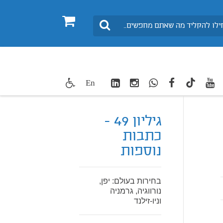
0
חיפוש
LinkedIn
Instagram
WhatsApp
facebook
youtube
twitte
En
TikTok
גיליון 49 -
כתבות
נוספות
בחירות בעולם: יפן,
נורווגיה, גרמניה
וניו-זילנד