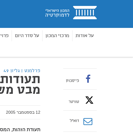
בית
על אודות
מרכזי המכון
על סדר היום
פרוי
פרלמנט
גליון 49 - גיליון 49
תעודות זהות בארץ ו
בית
פרלמנט | גליון 49
תעודות 
פייסבוק
מבט מש
טוויטר
12 בספטמבר 2005
דוא”ל
תעודת הזהות, המסמ