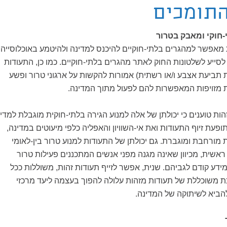
התומכים
חוקי ומאבק בטרור
מאפשר למהגרים בלתי-חוקיים להיכנס למדינה ולהיטמע באוכלוסייה.
לסייע לשלטונות החוק לאתר מהגרים בלתי-חוקיים. כמו כן, התעודות
 תביעת אצבע ו/או רשתית) אמורות להקשות על ארגוני טרור ופשע
ת מזויפות המאפשרות להם לפעול מתוך המדינה.
ות טוענים כי יכולתן של אלה למנוע הגירה בלתי-חוקית מוגבלת למדי.
תופעת זיוף התעודות ואת אי-השוויון והאפליה כלפי מיעוטים במדינה,
מורחבת ומוגברת. גם יכולתן של התעודות למנוע טרור בין-לאומי
ראשית, מכיוון שאינה מגנה מפני אנשים המתכננים פעילות טרור
ידע קודם לגביהם. שנית, אפשר לזייף תעודות זהות, משוללות ככל
כת משוכללת של תעודות מזהות עלולה להפוך בעצמה ליעד מרכזי
הביא לשיתוקה של המדינה.