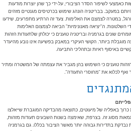
 כאמצעי לשיפור הסדר הציבורי, על-ידי כך שהן יוצרות מודעות
ותם במעקב. בבריטניה הונהג שימוש בכרטיסים מגנטיים מזהים
רגל, במטרה לצמצם את האלימות. צעד זה הרתיע מתפרעים, שידעו
די השלטונות. ה"יציאה מאנונימיות" הביאה לצמצום האלימות
מחים שונים בגרמניה ובריטניה טוענים כי יכולתן שלתעודות הזהות
 מוגבלת ביותר. הקושי העיקרי במאבק בפשיעה אינו נובע מהיעדר
שיים באיסוף ראיות ובתהליכי התביעה.
זהות טוענים כי השימוש בהן מגביר את עצמתה של המשטרה ומתיר
 ואף לכלוא את "מחוסרי התעודה".
מתנגדים
פלייתם
 כרוך באפליה של מיעוטים, כתוצאה מהבדיקה המוגברת שייאלצו
גמאות מסוג זה. בצרפת, שאימצה בשנות השבעים תעודות מזהות,
ת נבדקת בתדירות גבוהה יותר מאשר הציבור בכללו. גם בגרמניה