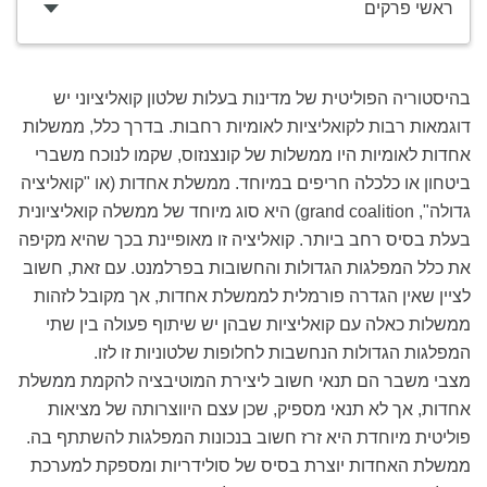
ראשי פרקים
בהיסטוריה הפוליטית של מדינות בעלות שלטון קואליציוני יש
דוגמאות רבות לקואליציות לאומיות רחבות. בדרך כלל, ממשלות
אחדות לאומיות היו ממשלות של קונצנזוס, שקמו לנוכח משברי
ביטחון או כלכלה חריפים במיוחד. ממשלת אחדות (או "קואליציה
גדולה", grand coalition) היא סוג מיוחד של ממשלה קואליציונית
בעלת בסיס רחב ביותר. קואליציה זו מאופיינת בכך שהיא מקיפה
את כלל המפלגות הגדולות והחשובות בפרלמנט. עם זאת, חשוב
לציין שאין הגדרה פורמלית לממשלת אחדות, אך מקובל לזהות
ממשלות כאלה עם קואליציות שבהן יש שיתוף פעולה בין שתי
המפלגות הגדולות הנחשבות לחלופות שלטוניות זו לזו.
מצבי משבר הם תנאי חשוב ליצירת המוטיבציה להקמת ממשלת
אחדות, אך לא תנאי מספיק, שכן עצם היווצרותה של מציאות
פוליטית מיוחדת היא זרז חשוב בנכונות המפלגות להשתתף בה.
ממשלת האחדות יוצרת בסיס של סולידריות ומספקת למערכת