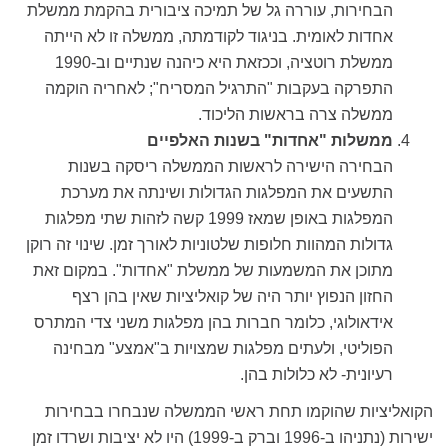
הבחירות, עוררה גל של תמיכה ציבורית בהקמת ממשלת
אחדות לאומית. בניגוד לקודמתה, ממשלה זו לא הייתה
ממשלת רוטציה, וככזאת היא כיהנה שנתיים וב-1990
התפרקה בעקבות "התרגיל המסריח"; לאחריה הוקמה
ממשלה צרה בראשות הליכוד.
ממשלות "אחדות" בשנות האלפיים
הבחירה הישירה לראשות הממשלה ריסקה בשנות
התשעים את המפלגות הגדולות ושינתה את מערכת
המפלגות באופן שמאז 1999 קשה לזהות שתי מפלגות
גדולות המהוות חלופות שלטוניות לאורך זמן. שינוי זה רוקן
מתוכן את המשמעות של ממשלת "אחדות". במקום זאת
החזון הנפוץ יותר היה של קואליציות שאין בהן רצף
אידאולוגי, כלומר חברות בהן מפלגות משני צדי המתרס
הפוליטי, ולעתים מפלגות שמצויות ב"אמצע" מבחינה
רעיונית- לא כלולות בהן.
הקואליציות שהוקמו תחת ראשי הממשלה שנבחרו בבחירות
ישירות (נתניהו ב-1996 וברק ב-1999) היו לא יציבות ושרדו זמן