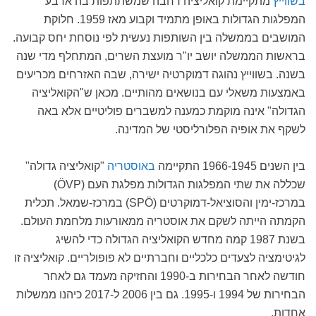
בשווייץ
מתקיימת קואליציה רחבה שמשתתפות בה ארבע
המפלגות הגדולות באופן מתמיד וקבוע מאז 1959. חלוקת
המושבים בממשלה בין השותפות נעשית לפי נוסחת יחס קבועה.
בראשות הממשלה יושב יו"ר מועצת השרים, המתחלף מדי שנה
בשנה. בשווייץ נהוגה דמוקרטיה ישירה, שבה האזרחים מכריעים
באמצעות משאלי עם בנושאים מהותיים. מכאן ש"הקואליציה
הגדולה" אינה מוקמת כמענה למשברים פוליטיים אלא באה
לשקף את אופיה הפלורליסטי של המדינה.
בין השנים 1966-1945 התקיימה
באוסטריה
"קואליציה גדולה"
שכללה את שתי המפלגות הגדולות מפלגת העם (ÖVP)
במרכז-ימין והסוציאל-דמוקרטים (SPÖ) במרכז-שמאל. תכלית
הקמתה הייתה לשקם את אוסטריה ממאורעות מלחמת העולם.
בשנת 1987 קמה מחדש הקואליציה הגדולה כדי להשיג
לגיטימציה לצעדים כלכליים וחברתיים לא פופולריים. קואליציה זו
חודשה לאחר הבחירות ב-1990 והחזיקה מעמד גם לאחר
הבחירות של 1994 ו-1995. גם בין 2006 ל-2017 כיהנו ממשלות
אחדות.