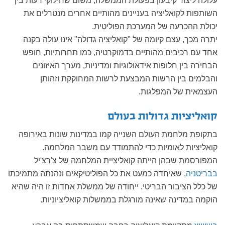
עלולה ליצור קיבעון בפעולת הממשלה, משום שחילוקי דעות בין
השותפות לקואליציה בעניינים מהותיים אחרים מנטרלים את
יכולת ההכרעה של המערכת הפוליטית.
יתרה מכך, עצם קיומה של "קואליציה גדולה" אינו עולה בקנה
אחד עם רכיבים מהותיים בדמוקרטיה, כמו תחרותיות, חופש
הבחירה בין חלופות אידאולוגיות ומדיניות, מערך האיזונים
והבלמים בין הרשות המבצעת לרשות המחוקקת וזהותן
העצמאית של המפלגות.
קואליציות גדולות בעולם
בתקופת מלחמת העולם השנייה קמו במדינות שונות באירופה
קואליציות לאומיות כדי להתמודד עם משבר המלחמה.
המפורסמת שבהן הייתה קואליציית המלחמה של צ'רצ'יל
בבריטניה
, שאיחדה כמעט את כל הפוליטיקאים ונהנתה מתמיכתו
של כלל הציבור הבריטי. ייחודה של ממשלת אחדות זו היה שהיא
הוקמה במדינה שאינה מורגלת בממשלות קואליציוניות.