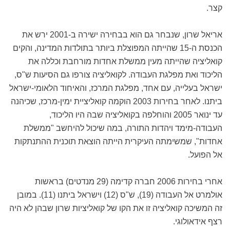
קצר.
אריאל שרון, שנבחר גם הוא בבחירה ישירה ב-2001 ירש את
הכנסת ה-15 שהייתה המפוצלת ביותר בתולדות המדינה, והקים
קואליציה שהייתה מעין ממשלת אחדות מורחבת וכללה את
הליכוד ואת מפלגת העבודה. לקואליציה צורפו גם הסיעות ש"ס,
ישראל בעלייה, עם אחד, מפלגת המרכז, והאיחוד הלאומי-ישראל
ביתנו. לאחר בחירות 2003 הוקמה קואליציית ימין-מרכז, שכיהנה
עד ינואר 2005 והוחלפה בקואליציה שבה היו הליכוד,
העבודה-מימד ויהדות התורה, במה שיכול להיחשב "ממשלת
אחדות", שמשימתה העיקרית הייתה הוצאת תוכנית ההתנתקות
אל הפועל.
אחרי בחירות 2006 חברה קדימה (29 מנדטים) בראשות
אולמרט אל העבודה (19), ש"ס (12) וישראל ביתנו (11). במובן
זה המשיכה קואליציה זו את הקו של קואליציות שרון שבהן לא היה
רצף אידאולוגי.