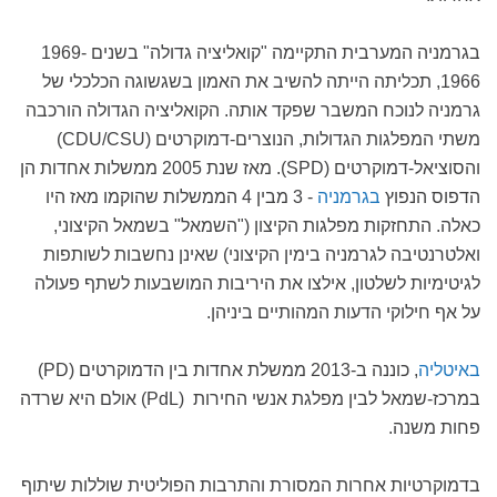
בגרמניה המערבית התקיימה "קואליציה גדולה" בשנים 1969-
1966, תכליתה הייתה להשיב את האמון בשגשוגה הכלכלי של
גרמניה לנוכח המשבר שפקד אותה. הקואליציה הגדולה הורכבה
משתי המפלגות הגדולות, הנוצרים-דמוקרטים (CDU/CSU)
והסוציאל-דמוקרטים (SPD). מאז שנת 2005 ממשלות אחדות הן
הדפוס הנפוץ
בגרמניה
- 3 מבין 4 הממשלות שהוקמו מאז היו
כאלה. התחזקות מפלגות הקיצון ("השמאל" בשמאל הקיצוני,
ואלטרנטיבה לגרמניה בימין הקיצוני) שאינן נחשבות לשותפות
לגיטימיות לשלטון, אילצו את היריבות המושבעות לשתף פעולה
על אף חילוקי הדעות המהותיים ביניהן.
באיטליה
, כוננה ב-2013 ממשלת אחדות בין הדמוקרטים (PD)
במרכז-שמאל לבין מפלגת אנשי החירות (PdL) אולם היא שרדה
פחות משנה.
בדמוקרטיות אחרות המסורת והתרבות הפוליטית שוללות שיתוף