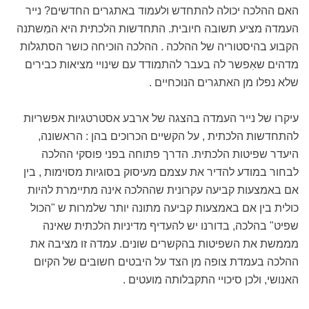
האם ההלכה יכולה להתחדש ולעמוד באתגרים החדשים? נייר
העמדה מציע תשובה חיובית. התחדשות הלכתית היא המִשתנה
הקבוע בהיסטוריה של ההלכה . ההלכה הוכיחה כושר הסתגלות
מדהים שאִפשר לה בעבר להתמודד עם שינויי מציאות כבירים
שלא נפלו מן האתגרים הנוכחיים .
עיקרו של נייר העמדה בהצגה של ארבע אסטרטגיות אפשריות
להתחדשות הלכתית , על הקשיים הכרוכים בהן : הראשונה,
היעדר שפיטות הלכתית. הדרך פתוחה בפני פוסקי ההלכה
לבחור במודע להדיר את עצמם מעיסוק בסוגיות מסוימות , בין
אם באמצעות קביעה עקרונית שההלכה אינה מתיימרת להיות
כולית בין אם באמצעות קביעה מתונה יותר שלמרות ש "הכול
שפיט" בהלכה, בדורנו יש להעדיף מדיניות הלכתית שאינה
מממשת את השפיטות בהקשרים שונים. עמדה זו מציבה את
ההלכה בעמדת צופה מן הצד על היבטים חשובים של הקיום
האנושי, ולכן סיכויי התקבלותה מועטים .