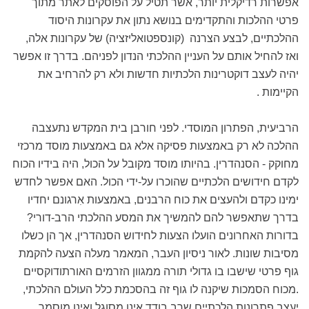
אפשרות רדיקלית יותר, אשר תטיל על הפוסקים לאתר מתוך
פרטי ההלכות והתקדימים בנושא נתון את עקרונות היסוד
ההלכתיים, לבצע הצרנה (קונספטואליזציה) של עקרונות אלה,
ואז להחיל אותם על העניין ההלכתי הנדון לפניהם. בדרך זו אפשר
יהיה לעצב דוקטרינות הלכתיות חדשות ולא רק להרחיב את
הקיימות .
הרביעית, הפתרון המוסדי. לפני חורבן בית המקדש נתעצבה
ההלכה לא רק באמצעות פסיקה אלא גם באמצעות מוסד מרכזי
מחוקק - הסנהדרין. בהיותו מוסד מקובל על הכול, היה בידיו הכוח
לקדם חידושים הלכתיים שהוכרו על-ידי הכול. האם אפשר לחדש
ימינו כקדם ולהעצים את כוח הרבנים, באמצעות אִרגונם יחדיו
בדרך שתאפשר להם להמשיך את המסע ההלכתי הרב-דורי?
בדורות האחרונים הועלו הצעות לחידוש הסנהדרין, אך הן כשלו
מסיבות שונות. לאור ניסיון העבר, המאמר מעלה הצעה להקמת
גוף פרטי שישבו בו גדולי תורה ממגוון הזרמים האורתודוקסיים
.מכוח הסמכות שיקנה לו גוף זה בהסכמת כלל העולם ההלכתי,
יעצב פתרונות הלכתיים שרב בודד אינו מסוגל ואינו מוסמך