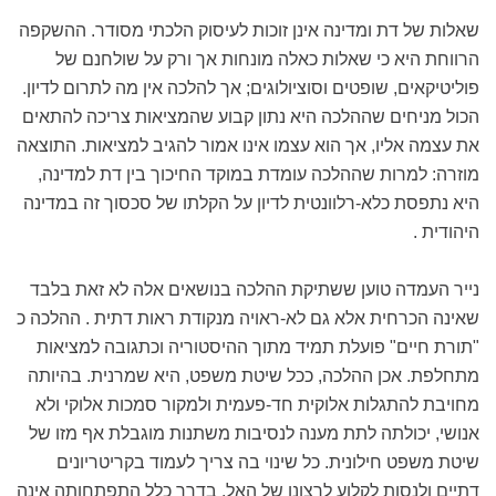
שאלות של דת ומדינה אינן זוכות לעיסוק הלכתי מסודר. ההשקפה
הרווחת היא כי שאלות כאלה מונחות אך ורק על שולחנם של
פוליטיקאים, שופטים וסוציולוגים; אך להלכה אין מה לתרום לדיון.
הכול מניחים שההלכה היא נתון קבוע שהמציאות צריכה להתאים
את עצמה אליו, אך הוא עצמו אינו אמור להגיב למציאות. התוצאה
מוזרה: למרות שההלכה עומדת במוקד החיכוך בין דת למדינה,
היא נתפסת כלא-רלוונטית לדיון על הקלתו של סכסוך זה במדינה
היהודית .
נייר העמדה טוען ששתיקת ההלכה בנושאים אלה לא זאת בלבד
שאינה הכרחית אלא גם לא-ראויה מנקודת ראות דתית . ההלכה כ
"תורת חיים" פועלת תמיד מתוך ההיסטוריה וכתגובה למציאות
מתחלפת. אכן ההלכה, ככל שיטת משפט, היא שמרנית. בהיותה
מחויבת להתגלות אלוקית חד-פעמית ולמקור סמכות אלוקי ולא
אנושי, יכולתה לתת מענה לנסיבות משתנות מוגבלת אף מזו של
שיטת משפט חילונית. כל שינוי בה צריך לעמוד בקריטריונים
דתיים ולנסות לקלוע לרצונו של האל. בדרך כלל התפתחותה אינה