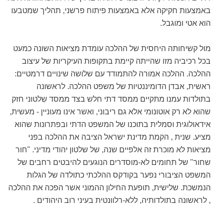
באמצעות חקיקה אלא באמצעות פיתוח פרשני, תהליך שמטבעו
הוא אטי ומוגבל.
מול קשיחותה היחסית של ההלכה עומדת מציאות השונה כמעט
בכל רכיביה מזו שהייתה קיימת בתקופות העיקריות של עיצוב
ההלכה. ההלכה אמורה להתמודד עם שלושה שינויים דרמטיים:
ראשית, אבדן הדומיננטיות של משפט ההלכה. לראשונה
בתולדות עמנו מתקיים ממסד דתי חלש בצד ממסד שִלטוני חזק
שהוא לא רק אוטונומי אלא גם ריבוני, ואשר אינו מעוניין - מעשית,
אידאולוגית וסמלית בתוכנו של המשפט הדתי ובפתרונות שהוא
מציע. שנית , הקמת מדינת ישראל הציבה את ההלכה בפני
מציאות לא מוכרת זה אלפיים שנה, של שלטון יהודי מדיני. "חור
שחור" של תחומים לא-מוסדרים הנוגעים להיבטים רחבים של
המשפט הציבורי נפער בקודקס ההלכתי כתולדה של הגלות
הנמשכת. שלישית, תופעת החילון ההמוני אשר הפכה את ההלכה
, לראשונה בתולדותיה, ללא-רלוונטית בעיני רוב היהודים .