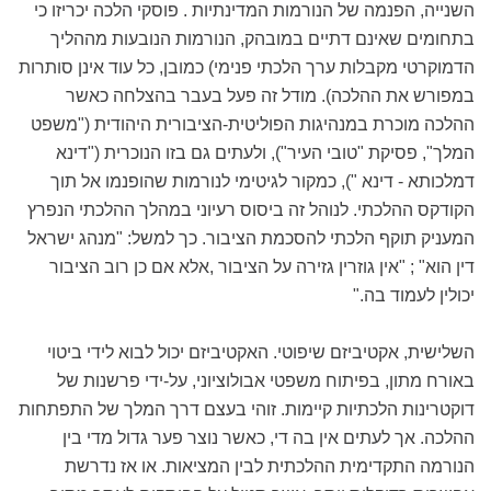
השנייה, הפנמה של הנורמות המדינתיות . פוסקי הלכה יכריזו כי
בתחומים שאינם דתיים במובהק, הנורמות הנובעות מההליך
הדמוקרטי מקבלות ערך הלכתי פנימי) כמובן, כל עוד אינן סותרות
במפורש את ההלכה). מודל זה פעל בעבר בהצלחה כאשר
ההלכה מוכרת במנהיגות הפוליטית-הציבורית היהודית ("משפט
המלך", פסיקת "טובי העיר"), ולעתים גם בזו הנוכרית ("דינא
דמלכותא - דינא "), כמקור לגיטימי לנורמות שהופנמו אל תוך
הקודקס ההלכתי. לנוהל זה ביסוס רעיוני במהלך ההלכתי הנפרץ
המעניק תוקף הלכתי להסכמת הציבור. כך למשל: "מנהג ישראל
דין הוא" ; "אין גוזרין גזירה על הציבור ,אלא אם כן רוב הציבור
יכולין לעמוד בה."
השלישית, אקטיביזם שיפוטי. האקטיביזם יכול לבוא לידי ביטוי
באורח מתון, בפיתוח משפטי אבולוציוני, על-ידי פרשנות של
דוקטרינות הלכתיות קיימות. זוהי בעצם דרך המלך של התפתחות
ההלכה. אך לעתים אין בה די, כאשר נוצר פער גדול מדי בין
הנורמה התקדימית ההלכתית לבין המציאות. או אז נדרשת