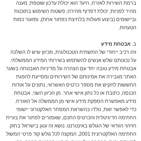
ברמת השירות לאזרח, היעד הוא יכולת עדכון שוטפת; מענה
מהיר לפניות; יכולת דפדוף מהירה; פשטות השימוש בתוכנות
וביישומים (ביצוע פעולות בלחיצת כפתור אחת), ומזעור כמות
הטעויות.
ב.
אבטחת מידע
זהו רכיב ייחודי של התשתית הטכנולוגית, מכיוון שיש לו השלכה
על נכונותם שלש אנשים להשתמש בשירותי המידע הממשלתי.
אבטחת מידע טובה יחד עם הצהרה על מדיניות האבטחה בשער
האתר מגבירה את אמינותם של השירותים ומסייעת להפגת
החששות להקיש את מספר כרטיס האשראי, נתונים על אודות
הכנסה, כתובת או כל נתון אישי אחר. מן הכיוון השני, אבטחת
מידע מאפשרת הספקת מידע אישי מן הממשלה אל האזרח.
כדי לאפשר זאת, נולדו בהשראת המסחר האלקטרוני יישומי
החתימה הדיגיטלית והכרטיס החכם, שאמורים לפתור את בעיית
הזיהוי הוודאי של הגולש באינטרנט. נושא זה עוגן בישראל בחוק
החתימה האלקטרונית 2001, המקצה לכל גולש קוד פרטי המשול