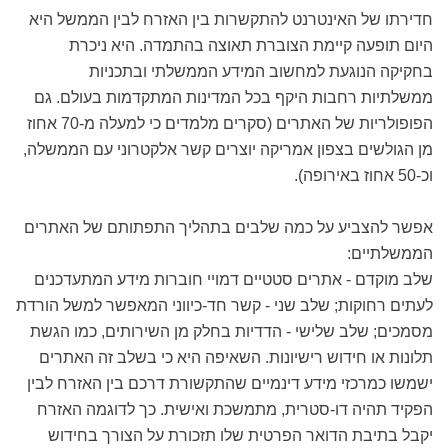
חדירתו של האינטרנט להתקשרות בין האזרח לבין הממשל היא
היום תופעה קיימת הצוברת תאוצה בהתמדה. היא ניכרת
בחקיקה הנוגעת למחשוב המידע הממשלתי ובתכניות
ממשלתיות רחבות היקף בכל המדינות המתקדמות בעולם. גם
הפופולריות של האתרים (סקרים מלמדים כי למעלה מ-70 אחוז
מן הגולשים בצפון אמריקה יוצרים קשר אלקטרוני עם הממשלה,
וכ-50 אחוז באירופה).
אפשר להצביע על כמה שלבים בתהליך התפתותם של האתרים
הממשלתיים:
שלב מוקדם - אתרים סטטיים דמויי חוברות מידע המתעדכנים
לעתים רחוקות; שלב שני - קשר חד-כיווני המאפשר למשל הורדת
מסמכים; שלב שלישי - הדדיות בחלק מן השירותים, כמו הגשת
תלונות או חידוש רישיונות. השאיפה היא כי בשלב זה האתרים
ישמשו כמרכזי מידע דינמיים שהתקשורת דרכם בין האזרח לבין
הפקיד תהיה דו-סטרית, מתמשכת ואישית. כך לדוגמה האזרח
יקבל בתיבת הדואר הפרטית שלו תזכורת על הצורך בחידוש