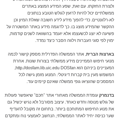
ולצורת החזקתו. עם זאת, שפע המידע המוצע באתרים
ממשלתיים יכול להיות לרועץ לגולש הטובע בנתונים
לא-רלוונטיים. כדי להפוך מידע לידע חשובה שאלת המיון וכן
ההקשר שהמידע מוצג בו. כך לדוגמה מידע באתר המשטרה על
פשיעה לא יוצג לכשעצמו אלא יועמד בהשוואה לשנים קודמות,
ימוין לפי סוגי העברות וילווה הסבר כיצד נמדד.
בארצות הברית
, אתר הממשלה הפדרלית מספק קישור לכמה
מנועי חיפוש הממיינים מידע ממשלתי בצורות שונות. אחרת
המעניינים ביניהם הוא http.//dosfam.lib.uic.edu DOSfan,
המשמש מעין בית קברות דיגיטלי. המנוע מזמן גישה לכל
המסמכים שהוציאו גופי ממשלה שאינם קיימים עוד.
בדנמרק
עומדת הממשלה מאחורי אתר "חכם" שיאפשר פעולות
של גולש מנוסה וחדש כאחד. עיצוב מסורבל ולא נגיש יכשיל גם
את מנוע החיפוש המתוחכם ביותר. בתחום זה מקובל להעדיף
שער כניסה יחיד לאתר הממשלתי, הנחשב לאמצעי נוח ומתקדם