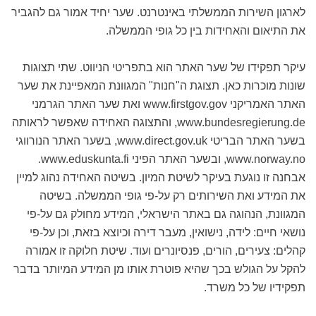
לארגון השירות הממשלתי באינטרנט. שער יחיד אמור גם להגביר
את התיאום והאחידות בין כל גופי הממשלה.
עיקר תפקידו של שער האתר הוא בתפריטי הניווט. שתי תצוגות
שונות מוכרות כאן. תצוגת ה"חנות" המגוונת המאפיינת את שער
האתר האמריקני www.firstgov.gov ואת שער האתר הגרמני
www.bundesregierung.de, והתצוגה האחידה שאפשר לראותה
בשער האתר הבריטי www.direct.gov.uk, בשער האתר הנורווגי
www.norway.no, ובשער האתר הפיני www.eduskunta.fi.
אבחנה זו נוגעת בעיקר לשיטת המיון. בשיטה האחידה נהוג למיין
את המידע ואת השירותים רק על-פי גופי הממשלה. בשיטה
המגוונת, הנהוגה גם באתר הישראלי, המידע מחולק גם על-פי
נושאי חיים: לידה, נישואין, מעבר דירה וכיוצא בזאת, וכן על-פי
קהלים: צעירים, הורים, פנסיונרים ועוד. שיטת חלוקה זו אמורה
להקל על הגולש בכך שהיא פוטרת אותו מן המידע המיותר בדבר
תפקידיו של כל משרד.