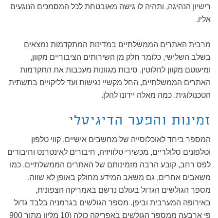
רישיון הנהיגה, ותהיה לו גישה מאובטחת לכל המסמכים הנוגעים
אליו.
מרבית האתרים הממשלתיים במדינות המתקדמות נמצאים
בשלב השלישי, כלומר חלק מן השירותים הציבוריים מקוון,
ומיעוטם מקוון לחלוטין. סיבות מגוונות מעכבות את התקדמות
האתרים הממשלתיים, החל מקשיי נגישות ועד לליקויים בתשתית
הטכנולוגית. כמה מאלה יידונו להלן.
זמינות והפער הדיגיטלי
המספר ביחד לאוכלוסייה של מחשבים אישיים, קווי טלפון
וטלפונים סלולריים, מכשירי טלוויזיה, חיבורים לאינטרנט וחיבורים
לפס רחב, קובע הרבה מזמינותם של האתרים הממשלתיים. כמו
משאבים אחרים, גם משאב המידע מחולק באופן לא שווה.
מספר הגולשים הגדול בעולם נרשם באמריקה הצפונית,
באירופה המערבית וביפן. מספר הגולשים בגרמניה בלבד גדול
פי ארבעה ממספר הגולשים באפריקה כולה (10 מליון מתוך 900