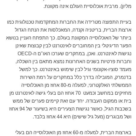
מליון). מרבית אוכלוסיית העולם אינה מקוונת.
בעיית התפוצה מטרידה את החברות המתקדמות טכנולוגית כמו
ארצות הברית, בריטניה וקנדה, המאכלסות את הנתח הגדול
ביותר של האוכלוסייה המקוונת בעולם. כך התפתח העניין בנושא
הפער הדיגיטלי בין המחוברים לאינטרנט לבין קבוצות שאינן
נגישות לאינטרנט. ואכן, במחקרים שערכו האו"ם ה-OECD
וחברות פרטיות בשנים האחרונות נמצא מתאם בין השכלה,
מעמד סוציו-אקונומי וגיל לבין שימוש באינטרנט. כך למשל
בדנמרק, המובילה בדרך כלל במחקרים על רמת השירות
הממשלתי האלקטרוני, למעלה מ-80 אחוז מן האוכלוסייה
מחזיקים במחשב וכמעט 70 אחוז הם בעלי גישה לאינטרנט מן
בית או ממקום העבודה. יחד עם זאת קיימים פערים של ממש
בשכבות הגיל, כאשר נגישות הצעירים היא בשיעור של 94 אחוז
ושל מבוגרים (מעל גיל שישים) היא 44 אחוז בלבד.
בארצות הברית, למעלה מ-60 אחוז מן האוכלוסייה הם בעלי