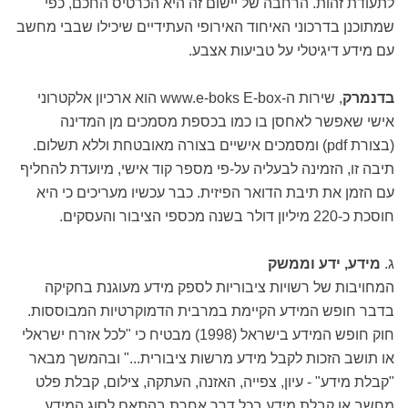
לתעודת זהות. הרחבה של יישום זה היא הכרטיס החכם, כפי
שמתוכנן בדרכוני האיחוד האירופי העתידיים שיכילו שבבי מחשב
עם מידע דיגיטלי על טביעות אצבע.
בדנמרק
, שירות ה-www.e-boks E-box הוא ארכיון אלקטרוני
אישי שאפשר לאחסן בו כמו בכספת מסמכים מן המדינה
(בצורת pdf) ומסמכים אישיים בצורה מאובטחת וללא תשלום.
תיבה זו, הזמינה לבעליה על-פי מספר קוד אישי, מיועדת להחליף
עם הזמן את תיבת הדואר הפיזית. כבר עכשיו מעריכים כי היא
חוסכת כ-220 מיליון דולר בשנה מכספי הציבור והעסקים.
ג.
מידע, ידע וממשק
המחויבות של רשויות ציבוריות לספק מידע מעוגנת בחקיקה
בדבר חופש המידע הקיימת במרבית הדמוקרטיות המבוססות.
חוק חופש המידע בישראל (1998) מבטיח כי "לכל אזרח ישראלי
או תושב הזכות לקבל מידע מרשות ציבורית..." ובהמשך מבאר
"קבלת מידע" - עיון, צפייה, האזנה, העתקה, צילום, קבלת פלט
מחשב או קבלת מידע בכל דרך אחרת בהתאם לסוג המידע