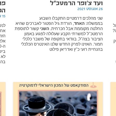
ועד צ'ופר הרמטכ"ל
פו
26 אוגוסט 2021
הפ
15 אוגוסט 2021
שני מהלכים דרמטיים התקבלו השבוע
בממשלה:
האחד
, הורדת גיל הפטור לאברכים שהיא
ל
לנש
החלטה מקוממת אבל הכרחית.
השני
קשור לתוספת
?
הרמטכ"ל למשרתי הקבע שעלולה לפגוע באמון
הזה
הציבור בצה"ל, בוודאי בתקופה של משבר כלכלי
ק
אלא
חמור. האזינו לפרק החדש שלנו האינטרס הכלכלי
בהנחיית רועי כ"ץ ואדריאן פילוט
ביש
לא 
בהנח