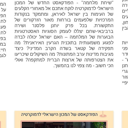
"שיחת מלחמה" - הפודקאסט החדש של המכון
המצ
רה
הישראלי לדמוקרטיה לוקח אתכם אל מאחורי הקלעים
על 
ים
של העימות בין ישראל לאיראן, ומתמקד בנקודות
הפת
ים
המרכזיות שלפעמים בורחות מאור הזרקורים של
לחב
ן,
התקשורת. בכל פרק יוחנן פלסנר ושירה
פעם
ין
ברביבאי-שחם יצללו לעומק הסוגיות האסטרטגיות
לחב
הבוערות של המלחמה – האם ישראל יכולה לבדה
בפו
ות
לפגוע משמעותית בתוכנית הגרעין האיראנית? מה
במה
ני
תפקידה של קטאר בשדה הקרב המדיני? כיצד
חיי
דר
מגיבות מדינות ערב המתונות? מה השיקולים שיכריעו
לגמ
 -
את הצטרפותה של ארצות הברית למתקפה? ואולי
נן
הכי חשוב - מה צפוי לנו בהמשך.
רי
ור
יי