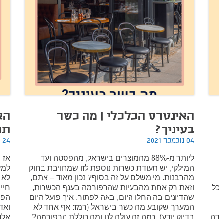
האינטרס הכלכלי | מה כשר
הא
בעיניך?
תח
04 נובמבר 2021
24 אוקטובר 2021
ליותר מ-88% מהמוצרים בישראל, מהפסטה ועד
אז 
המילקי, יש תעודת כשרות נוספת לזו שמחויבת בחוק
למע
מהרבנות. מי משלם על זה בסוף? נכון מאוד – אתם,
לא 
ל
וזאת רק אחת מהבעיות שהרפורמה בענף הכשרות,
חיי
שהדיונים בה החלו היום, באה לפתור. איך פועל היום
הפו
המערך שקובע מה כשר בישראל (רמז: אף אחד לא
ואד
דה
בדיוק יודע), כמה זה עולה לנו ומה כוללת הרפורמה?
אלט