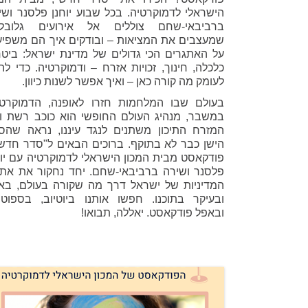
הישראלי לדמוקרטיה. בכל שבוע יוחנן פלסנר ושי
ברביבאי-שחם צוללים אל אירועים גלובלי
שמעצבים את המציאות – ובודקים איך הם משפיע
על האתגרים הכי גדולים של מדינת ישראל: ביטחו
כלכלה, חינוך, זכויות אזרח – ודמוקרטיה. כדי להב
לעומק מה קורה כאן – ואיך אפשר לשנות כיוון.
בעולם שבו המלחמות חזרו לאופנה, הדמוקרטי
במשבר, מנהיג העולם החופשי הוא כוכב רשת ופ
המזרח התיכון משתנים לנגד עיננו, נראה שהס
הישן כבר לא בתוקף. ברוכים הבאים ל"סדר חדש"
פודקאסט מבית המכון הישראלי לדמוקרטיה עם יוח
פלסנר ושירה ברביבאי-שחם. יחד נחקור את אתג
המדיניות של ישראל דרך מה שקורה בעולם, באז
ובעיקר בתוכנו. חפשו אותנו ביוטיוב, בספוטיפ
ובאפל פודקאסט. יאללה, תבואו!