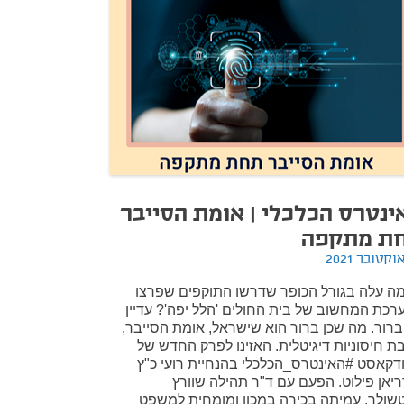
ינטרס הכלכלי | אומת הסייבר
ת מתקפה
מה עלה בגורל הכופר שדרשו התוקפים שפרצו
רכת המחשוב של בית החולים 'הלל יפה'? עדיין
ברור. מה שכן ברור הוא שישראל, אומת הסייבר,
בת חיסוניות דיגיטלית. האזינו לפרק החדש של
דקאסט #האינטרס_הכלכלי בהנחיית רועי כ"ץ
ריאן פילוט. הפעם עם ד"ר תהילה שוורץ
שולר, עמיתה בכירה במכון ומומחית למשפט