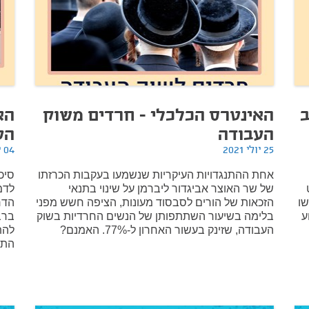
ב
האינטרס הכלכלי - חרדים משוק
הא
העבודה
הט
25 יולי 2021
04 יולי 2021
אחת ההתנגדויות העיקריות שנשמעו בעקבות הכרזתו
סיכ
של שר האוצר אביגדור ליברמן על שינוי בתנאי
לדמ
שו
הזכאות של הורים לסבסוד מעונות, הציפה חשש מפני
ע
בלימה בשיעור השתתפותן של הנשים החרדיות בשוק
ברב
העבודה, שזינק בעשור האחרון ל-77%. האמנם?
להת
התכ