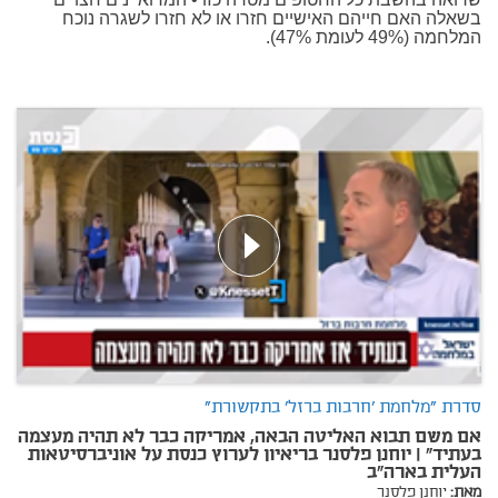
בשאלה האם חייהם האישיים חזרו או לא חזרו לשגרה נוכח
המלחמה (49% לעומת 47%).
סדרת "מלחמת 'חרבות ברזל' בתקשורת"
אם משם תבוא האליטה הבאה, אמריקה כבר לא תהיה מעצמה
בעתיד" | יוחנן פלסנר בריאיון לערוץ כנסת על אוניברסיטאות
העלית בארה"ב
מאת:
יוחנן פלסנר