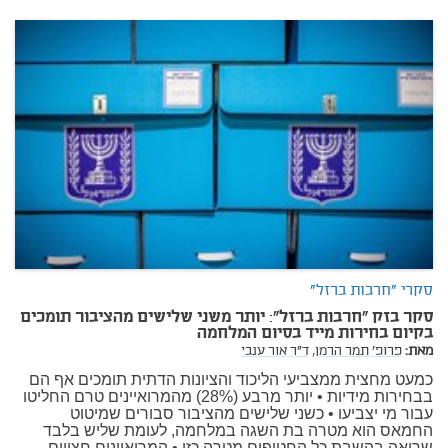
סקרי "חרבות ברזל"
סקר בזק "חרבות ברזל": יותר משני שלישים מהציבור תומכים
בקיום בחירות מייד בסיום המלחמה
מאת:
פרופ' תמר הרמן,
ד"ר אור ענבי
כמעט מחצית ממצביעי הליכוד והציונות הדתית תומכים אף הם
בבחירות מידיות • יותר מרבע (28%) מהמרואיינים טרם החליטו
עבור מי יצביעו • כשני שלישים מהציבור סבורים שמיטוט
החמאס הוא מטרה בת השגה במלחמה, לעומת שליש בלבד
שרואה בהשבת כל החטופים מטרה כזו • המרואיינים חצויים