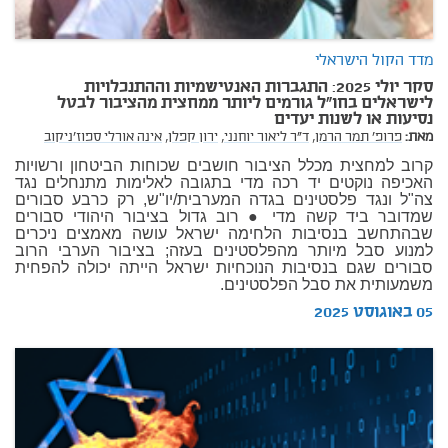
מדד הקול הישראלי
סקר יולי 2025: התגברות האנטישמיות וההתנכלויות
לישראלים בחו"ל גורמים ליותר ממחצית מהציבור לבטל
נסיעות או לשנות יעדים
מאת:
פרופ' תמר הרמן,
ד"ר ליאור יוחנני,
ירון קפלן,
אינה אורלי ספוז'ניקוב
קרוב למחצית מכלל הציבור חושבים שכוחות הביטחון ורשויות
האכיפה נוקטים יד רכה מדי בתגובה לאלימות מתנחלים נגד
צה"ל ונגד פלסטינים בגדה המערבית/יו"ש, רק כרבע סבורים
שמדובר ביד קשה מדי ● רוב גדול בציבור היהודי סבורים
שבהתחשב בנסיבות הלחימה ישראל עושה מאמצים ניכרים
למנוע סבל מיותר מהפלסטינים בעזה; בציבור הערבי הרוב
סבורים שגם בנסיבות הנוכחיות ישראל הייתה יכולה להפחית
משמעותית את סבל הפלסטינים.
05 באוגוסט 2025