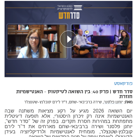
פודקאסט
סדר חדש | פרק 40: בין השואה לטיקטוק - האנטישמיות
חוזרת
מאת:
יוחנן פלסנר,
שירה ברביבאי-שחם,
ד"ר לירם קובלנץ-שטנצלר
יום השואה 2026 מגיע על רקע מציאות משתנה שבה
האנטישמיות אינה רק זיכרון היסטורי, אלא תופעה דיגיטלית
מתפתחת במהירות חסרת תקדים. בפרק זה של "סדר חדש",
יוחנן פלסנר ושירה ברביבאי-שחם מארחים את ד"ר לירם
קובלנץ-שטנצלר, מומחית לאנטישמיות ולרדיקליזציה בעידן
הדיגיטלי, לשיחת עומק על פניה החדשים של השנאה.