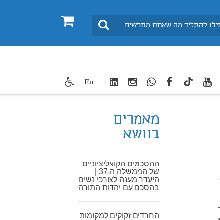
0
חיפוש
LinkedIn
Instagram
WhatsApp
facebook
youtube
twitte
En
TikTok
מאמרים
בנושא
ההסכמים הקואליציוניים
של הממשלה ה-37 |
היעדר מענה לצורכי נשים
בהסכם עם יהדות התורה
החרדים זקוקים למקומות