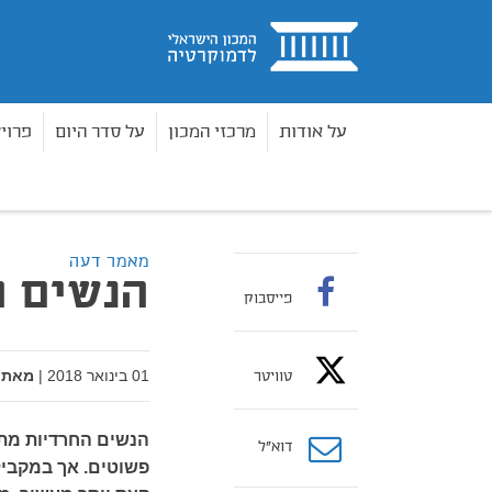
בית
על אודות
מרכזי המכון
על סדר היום
פרוי
מאמרים
הנשים החרדיות מובילות שינוי
בית
מאמר דעה
הנשים ה
פייסבוק
01 בינואר 2018
|
מאת:
טוויטר
הנשים החרדיות מתח
דוא”ל
פשוטים. אך במקביל 