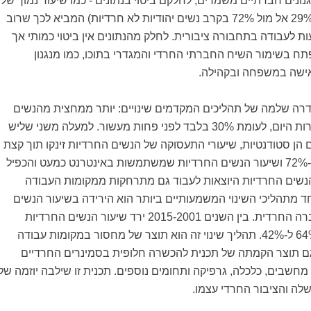
גנונים חברתיים משמרים, לחלקם ביטוי בנתונים - כמו שיעור נמוך של
בעלות רישיון נהיגה (29% אל מול 72% בקרב נשים יהודיות לא חרדיות) המביא לכך שרוב
ת לעבודה בתחבורה ציבורית. לחלק מהנתונים אין ביטוי כמותי אך
ח בשימור השיח החברתי החרדי והמגדרי בתוכו, כמו מנגנון
אישה במשפחה ובקהילה.
דרה שלמה של תהליכים המקדמים שינויים: יותר ממחצית מהנשים
החרדיות ניגשות לבגרות היום, לעומת 30% בלבד לפני פחות מעשור. למעלה משני שליש
ן סטודנטיות, שיעורי התעסוקה של הנשים החרדיות זינקו תוך קצת
יותר מעשור מ53% ל-72% ושיעור הנשים החרדיות שמשתמשות באינטרנט כמעט והכפיל
 הנשים החרדיות היוצאות לעבוד גם מתרחקות ממקומות העבודה
 מתהליכי השינוי המשמעותיים ביותר הוא הירידה בשיעור הנשים
העובדות בחינוך בחברה החרדית. בין השנים 2015-2001 ירד שיעור הנשים החרדיות
בחינוך בהדרגה: מ-64% ל-42%. תהליך שינוי זה הוא תוצר של מחסור במקומות עבודה
ם תוצר הקמתה של תכנית להכשרה חלופית בסמינרים החרדיים
 מחשבים, כלכלה, גרפיקה ותחומים נוספים. תכנית זו שילבה יוזמה של
שלה והציבור החרדי עצמו
.