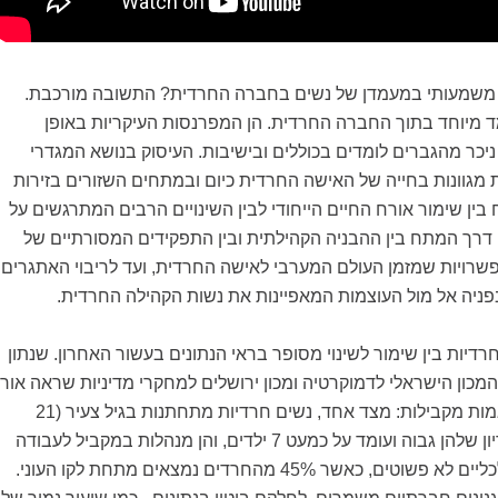
י משמעותי במעמדן של נשים בחברה החרדית? התשובה מורכבת.
 מיוחד בתוך החברה החרדית. הן המפרנסות העיקריות באופן
יכר מהגברים לומדים בכוללים ובישיבות. העיסוק בנושא המגדרי
ות מגוונות בחייה של האישה החרדית כיום ובמתחים השזורים בזירות
בין שימור אורח החיים הייחודי לבין השינויים הרבים המתרגשים על
 דרך המתח בין ההבניה הקהילתית ובין התפקידים המסורתיים של
פשרויות שמזמן העולם המערבי לאישה החרדית, ועד לריבוי האתגרים
פניה אל מול העוצמות המאפיינות את נשות הקהילה החרדית.
דיות בין שימור לשינוי מסופר בראי הנתונים בעשור האחרון. שנתון
כון הישראלי לדמוקרטיה ומכון ירושלים למחקרי מדיניות שראה אור
השבוע, מציג שתי מגמות מקבילות: מצד אחד, נשים חרדיות מתחתנות בגיל צעיר (21
בממוצע), שיעור הפריון שלהן גבוה ועומד על כמעט 7 ילדים, והן מנהלות במקביל לעבודה
משק בית בתנאים כלכליים לא פשוטים, כאשר 45% מהחרדים נמצאים מתחת לקו העוני.