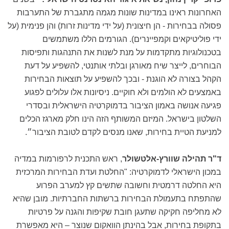
האחרונות ראינו במדינות שונות מגמה מתגברת של התערבות
פסולה בבחירות - הן חיצונית (על ידי מדינות זרות) והן פנימית (על
ידי פוליטיקאים וקמפיינרים). הגורמים הללו משתמשים
בטכנולוגיות מתקדמות על מנת לשנות את התנהגות ותפיסות
הבוחרים, לייצר שיח מאורגן ובלתי אותנטי, להשפיע על דעת
הקהל בצורה לא הוגנת - ובכך להשפיע על תוצאות הבחירות
באמצעים לא הולמים ולא חוקיים. ניסיונות אלו עלולים לפגוע
פגיעה אנושה באמון הציבור בדמוקרטיה הישראלית ובסדרי
השלטון בישראל. המיזם המשותף הזה הינו חלק מארגז הכלים
למניעת הטיית בחירות, שאנו מנסים לקדם לטובת הציבור״.
ד"ר תהילה שוורץ-אלטשולר
, ראש התכנית לרפורמות במדיה
במכון הישראלי לדמוקרטיה: "החלטת ועדת הבחירות המרכזית
היא החלטה דרמטית וחשובה שתשים קץ למערב הפרוע
שהתפתח בתעמולת הבחירות ברשתות החברתיות. מובן שהיא
לא מחליפה חקיקה שתעגן חובת שקיפות והגנה על פרטיות
בתקופת בחירות, אבל בהינתן הוואקום שנוצר – היא מאפשרת