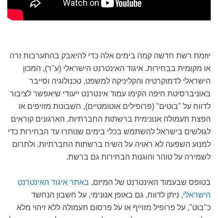
יוזמת רשת חדשה קמה בימים אלה כדי להיאבק בהתערבות זרה
או מקומית בבחירות. איגוד האינטרנט הישראלי (ע"ר), המכון
הישראלי לדמוקרטיה והקליניקה למשפט, טכנולוגיה וסייבר
באוניברסיטת חיפה הקימו עמוד אינטרנט ייעודי שיאפשר לציבור
לדווח על "בוטים" (פרופילים אוטומטיים), חשבונות מזויפים או
הפצת תעמולה אנונימית ברשתות החברתיות. הארגונים קוראים
לגולשים בישראל להשתמש בכלי בימים שנותרו עד הבחירות כדי
למנוע השפעה לא ראויה על השיח ברשתות החברתיות, ולתרום
לשמירה על טוהר והוגנות הבחירות גם ברשת.
בטופס שבעמוד האינטרנט של המיזם,
באתר איגוד האינטרנט
הישראלי
, ניתן לדווח, גם באופן אנונימי, על חשבון הנחשד
כ"בוט", על פרופיל מזוייף או על פרסום תעמולה ללא זיהוי מלא