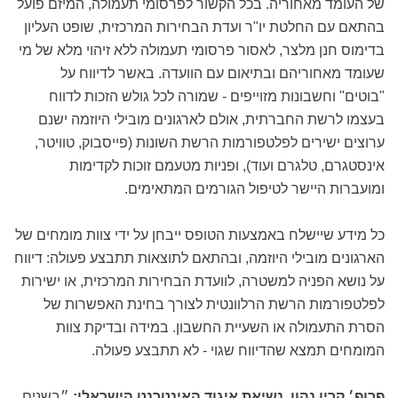
של העומד מאחוריה. בכל הקשור לפרסומי תעמולה, המיזם פועל
בהתאם עם החלטת יו"ר ועדת הבחירות המרכזית, שופט העליון
בדימוס חנן מלצר, לאסור פרסומי תעמולה ללא זיהוי מלא של מי
שעומד מאחוריהם ובתיאום עם הוועדה. באשר לדיווח על
"בוטים" וחשבונות מזוייפים - שמורה לכל גולש הזכות לדווח
בעצמו לרשת החברתית, אולם לארגונים מובילי היוזמה ישנם
ערוצים ישירים לפלטפורמות הרשת השונות (פייסבוק, טוויטר,
אינסטגרם, טלגרם ועוד), ופניות מטעמם זוכות לקדימות
ומועברות היישר לטיפול הגורמים המתאימים.
כל מידע שיישלח באמצעות הטופס ייבחן על ידי צוות מומחים של
הארגונים מובילי היוזמה, ובהתאם לתוצאות תתבצע פעולה: דיווח
על נושא הפניה למשטרה, לוועדת הבחירות המרכזית, או ישירות
לפלטפורמות הרשת הרלוונטית לצורך בחינת האפשרות של
הסרת התעמולה או השעיית החשבון. במידה ובדיקת צוות
המומחים תמצא שהדיווח שגוי - לא תתבצע פעולה.
פרופ׳ קרין נהון, נשיאת איגוד האינטרנט הישראלי:
״בשנים