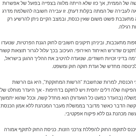
 של הממית, אך כזו שלא הייתה מלווה בצפייה בפועל של אפשרות
ה לעבירה של המתה בקלות דעת). זו עבירה חשובה להשלמת מדרג
 מתעכבת פשוט משום שאין כנסת, ובמצב הקיים ניתן להרשיע רק
 רגילה.
ספות מתעכבות, וביניהן תיקונים חשובים לחוק הגנת הפרטיות, שנועדו
נים שדורש האיחוד האירופי. העיכוב בכך עלול לגרור תוצאות קשות
מה בדיני זכויות חשודים, שנועדה להיטיב את ההליך ההוגן בישראל,
לכינוסה מחדש של ועדת חוקה חוק ומשפט.
 כי הכנסת, למרות שנחשבת "הרשות המחוקקת", היא גם הרשות
פיקוח שלה דלים יחסית ויש לחזקם בדחיפות - אך היעדר מוחלט של
שלה (בהעדר כמעט כל הוועדות) הוא מחדל קשה, וככל שהוא יתמשך
חד קשה הדבר כאשר מדובר בממשלת מעבר המכהנת ללא אמון הכנסת
שה מכהנת גם ללא פיקוח אפקטיבי.
נס לתוקפו החוק להפללת צרכני הזנות. כניסת החוק לתוקף אמורה