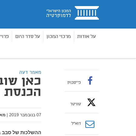
בית
על אודות
מרכזי המכון
על סדר היום
פרוי
מאמרים
כאן שובתים: נזקי השבתת הכנסת
בית
מאמר דעה
כאן שוב
פייסבוק
הכנסת
טוויטר
07 בנובמבר 2019
|
מאת
דוא”ל
ההשלכות של סבב בחי