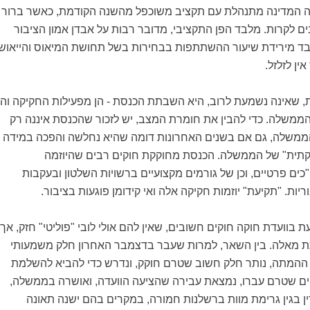
ה המדינה מתנהלת עם תקציב משוכפל מהשנה הקודמת, כאשר ברור
ים לקרות. מלבד הפן התקציבי, מדובר רבות על אבדן אמון הציבור
ד מירידת שיעור ההשתתפות בבחירות בשל תחושת המיאוס והייאוש
ין לזלזל.
שאינה נשמעת לרוב, היא השבתת הכנסת - הן מפעילות החקיקה והן
הממשלה. כדי להבין את חומרת המצב, יש לזכור שהכנסת איננה רק
ממשלה, גם אם בשנים האחרונות דומה שהיא נחלשה והפכה במידה
קתית" של הממשלה. הכנסת מחוקקת חוקים רבים שהיוזמה
ים פרטיים, וכן של גורמים מקצועיים ברשויות השלטון ובעקבות
ריות. "תקיעת" יוזמות חקיקה אלה ואי קידומן פוגעות בציבור.
 בוועדת חוקה חוקים חשובים, שאין להם אולי לובי "פוליטי" חזק, אך
ת מאלה. בין השאר, למרות שעבר בדצמבר האחרון חלק משמעותי
ההמתה, נותר חלק חשוב שטרם חוקק, ונדרש כדי להביא להשלמת
ים שטרם עברו, נמצאת עבירה שהציעה הוועדה, ואושרה בממשלה,
בגין גרימת מוות ברשלנות חמורה, במקרים בהם ישנה תאונה