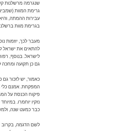
שנגרמה מרשלנות קשה
גרימת המוות (שמביא
עבירות ההמתה, והיא
בגרימת מוות ברשלנות
מעבר לכך, יוזמות נו
להתאים את ישראל לתק
לישראל. בנוסף, רפור
גם כן תקועה ומחכה 
כאמור, יש לזכור גם
המפקחת. אמנם כלי ה
פיקוח הכנסת על הממ
נזקיו יוחמרו. במיו
כבר כמעט שנה, ולמע
לשם הדגמה, בקרוב יכ