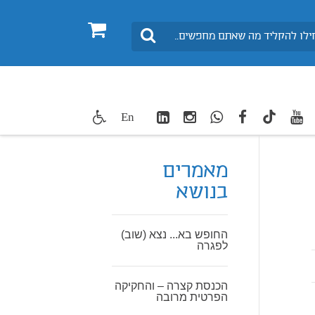
0
חיפוש
LinkedIn
Instagram
WhatsApp
facebook
youtube
twitte
En
TikTok
מאמרים
בנושא
החופש בא... נצא (שוב)
לפגרה
הכנסת קצרה – והחקיקה
הפרטית מרובה