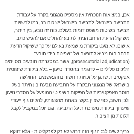
אכן, במציאות הנוכחית אין מספיק מנגנוני בקרה על עבודת
התביעה בישראל. לתביעה בישראל יש כוח רב, כמו לרשויות
תביעה בשיטות משפט דומות בעולם. כוח זה נובע, בין היתר,
משיקול הדעת הרחב הניתן לתובע להחליט אם להגיש כתב
אישום. לא מעט ביקורת מושמעת בעולם על כך ששיקול הדעת
הרחב הזה מביא לתופעה של "שפיטה בידי תובע"
(prosecutorial adjudication), אשר במסגרתה תובעים מסיימים
הליכים פליליים – לדוגמה בהסדרי טיעון – בלא ביקורת שיפוטית
אפקטיבית שתגן על זכויות החשודים והנאשמים. החולשה
בישראל של מנגנוני הבקרה על התביעה נובעת בין היתר בשל
חוסר האפקטיביות של הפיקוח השיפוטי המופעל על הסדרי טיעון,
ולכן חשוב, כפי שציין בקשי באחת מהצעותיו, להקים גוף ייעודי
שיערוך ביקורת מערכתית על התביעה, וגם יוכל במקביל לקבל
תלונות מן הציבור.
צריך לשים לב: הגוף הזה דרוש לא רק לפרקליטות - אלא דווקא