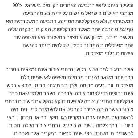
ובעיקר ביחס לגופי התביעה האחרים הקיימים בישראל. 90%
מכתבי האישום בישראל מוגשים על ידי תובע מהתביעה
המשטרתית, ולא מפרקליטות המדינה. התביעה המשטרתית היא
גוף עמוס הרבה יותר מאשר הפרקליטות, הפיקוח והבקרה עליה
חלשים ביותר, ומכיוון שהיא מצויה במשטרה היא חשופה עוד
יותר מפרקליטות המדינה לסיכון של להיטות יתר להגשת
אישומים בלתי מוצדקים.
אולם בניגוד למה שטען בקשי, נבחרי ציבור אינם נמצאים בסכנה
רבה יותר משאר הציבור מבחינת חשיפה לאישומים בלתי
מוצדקים. זוהי בעיה מדומה, ולכן יתר מנגנוני הריסון שהציע בקשי
אינם נחוצים כדי לפתור אותה. אדרבה, העבר מלמד שאם כבר
פרקליטות המדינה נטתה לא פעם דווקא להקל עם חשודים נבחרי
ציבור כאשר היתה צריכה להחליט אם להעמידם לדין. ניתן היה
לראות זאת בשנים עברו במקרים כגון תיקי "בר-און חברון", "האי
היווני", "דרך צלחה". שוב ושוב קיבלו נבחרי ציבור הקלה יחסית
לחשודים מן השורה. כפי שניתן לראות במקרים אלה ואחרים,