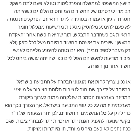
היועץ המשפטי לממשלה והפרקליטות נטו לא פעם לתת משקל
רב מדי לגרסתם של החשודים המיוחסים הללו גם כשהייתה
חסרת היגיון או עמדה בסתירה ליתר הראיות. הפרקליטות נטתה
לא פעם להימנע מלהסיק מסקנות מרשיעות ממכלול חומר
הראיות גם כשהדבר התבקש, תוך שהיא חיפשה אחר "האקדח
המעשן" שיוכיח את אשמת החשוד המיוחס מעל לכל ספק (ולא
רק מעבר לספק סביר). היא גם נטתה להימנע מלייחס לאנשי
ציבור מודעות למעשיהם הפליליים כפי שהייתה עושה ביחס לכל
חשוד אחר מן השורה.
אז נכון, צריך לחזק את מנגנוני הבקרה על התביעה בישראל,
במיוחד על ידי כך שתוחזר לנציבות תלונות הציבור על מייצגי
המדינה בערכאות הסמכות שנלקחה ממנה לערוך ביקורת
מערכתית יזומה על כל גופי התביעה בישראל. אך הצורך בכך הוא
כדי להגן על
כל
הנאשמים והחשודים. לכן יתר הצעותיו של ד"ר
בקשי שנועדו להעניק הגנת יתר או זכויות יתר לנבחרי ציבור, שגם
ככה נהנים לא פעם מיחס מיוחד, הן מיותרות ומזיקות.