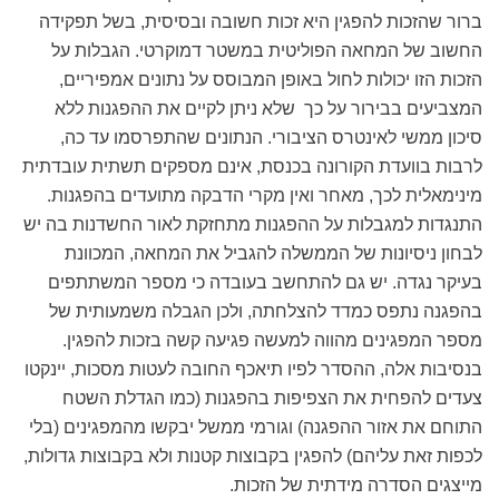
ברור שהזכות להפגין היא זכות חשובה ובסיסית, בשל תפקידה
החשוב של המחאה הפוליטית במשטר דמוקרטי. הגבלות על
הזכות הזו יכולות לחול באופן המבוסס על נתונים אמפיריים,
המצביעים בבירור על כך שלא ניתן לקיים את ההפגנות ללא
סיכון ממשי לאינטרס הציבורי. הנתונים שהתפרסמו עד כה,
לרבות בוועדת הקורונה בכנסת, אינם מספקים תשתית עובדתית
מינימאלית לכך, מאחר ואין מקרי הדבקה מתועדים בהפגנות.
התנגדות למגבלות על ההפגנות מתחזקת לאור החשדנות בה יש
לבחון ניסיונות של הממשלה להגביל את המחאה, המכוונת
בעיקר נגדה. יש גם להתחשב בעובדה כי מספר המשתתפים
בהפגנה נתפס כמדד להצלחתה, ולכן הגבלה משמעותית של
מספר המפגינים מהווה למעשה פגיעה קשה בזכות להפגין.
בנסיבות אלה, ההסדר לפיו תיאכף החובה לעטות מסכות, יינקטו
צעדים להפחית את הצפיפות בהפגנות (כמו הגדלת השטח
התוחם את אזור ההפגנה) וגורמי ממשל יבקשו מהמפגינים (בלי
לכפות זאת עליהם) להפגין בקבוצות קטנות ולא בקבוצות גדולות,
מייצגים הסדרה מידתית של הזכות.