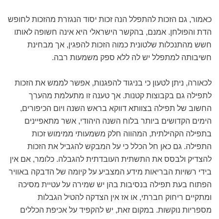
כאמור, גם הזכות להתפלל הנה זכות יסוד הנגזרת מהזכות לחופש
הדת והפולחן. אמנם, בהקשר הישראלי היא אינה חשופה לאותו
חשש מהתנכלות שלטונית כמוה הזכות להפגין, אך מבחינת
חשיבותה למתפלל יש לה ללא ספק משמעות רבה.
לכאורה, ניתן לטעון כי בניגוד להפגנות, אפשר לממש את הזכות
לתפילה גם בקבוצות קטנות. אך טענה זו מתעלמת מהערך
החשוב של תפילה בצוותא דווקא בראש השנה ויום הכיפורים,
הימים הקדושים ביותר בלוח השנה היהודי, אשר מתאפיינים
בתפילה הקהילתית, המהווה חלק משמעותי ממימוש זכות
התפילה. גם כאן חל הכלל כי על המבקש להגביל את הזכות
להצדיק ולבסס את התשתית העובדתית להגבלה. כלומר, אם אין
בידי רשויות הבריאות מידע המצביע על קיומה של הדבקה באוויר
הפתוח בעת תפילה בנסיבות בהן יש שמירה על עטיית מסיכה
ומתקיים ריחוק חברתי, או אז אין הצדקה להטיל הגבלות
מספריות נוקשות. במקום זאת, יש להקפיד על אכיפת הכללים