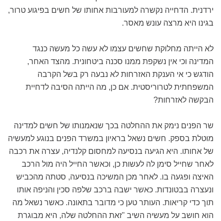
ירדנית. הדחייה נקשרה למעורבות אחותו של חשים בפיגוע טרור,
בגינו היא מרצה עונש מאסר.
לא הייתה מחלוקת שחשים עצמו לא עשה כל מעשה כנגד
המדינה וכי אין נשקפת ממנו סכנה ביטחונית. מהצד האחר,
הודגש כי אי הענקת האזרחות לא נבעה רק בשל הקרבה
המשפחתית לטרוריסטית. אם כן, מה הייתה הסיבה לדחיית
הבקשה לאזרחות?
שר הפנים נימק את ההחלטה בכך שנאמנותו של חשים למדינה
מוטלת בספק. חשים נשאל בראיון במשרד הפנים בנוגע למעשיה
של אחותו. היא הגיעה בנסיעה למחסום קלנדיה, עצרה את רכבה
לאחר שחייל סימן לה לעשות כן, וכאשר החייל היה מול הרכב
האיצה ופגעה בו. לאחר מכן המשיכה בנסיעה, סטתה מהכביש
ונעצרה בבטונדות. כאשר ישבה ברכב שלפה סכין והניפה אותו
תוך כדי קריאות. העותר טען כי מדובר בתאונה. כאשר נשאל מה
הוא חושב על מעשיה השיב "זאת ההחלטה שלה, היא מבוגרת