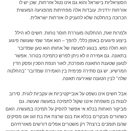
הסוציאליות בישראל והוא גם אינו נטול אזרחות, שכן יש לו
אזרחות ירדנית. עובדות אלה מפחיתות מהפגיעה המעשית
הכרוכה בהחלטה שלא להעניק לו אזרחות ישראלית.
ולמרות זאת, ההחלטה מעוררת חוסר נוחות. חשים לא הילל
ביצוע פיגועים באופן כללי, להפך – הוא אמר שמי שעושה פיגוע
הוא חולה נפש. בנוגע למעשה של אחותו הוא טען שמדובר
בתאונה. גם אמירה זו לא ניתן לפרש כתמיכה בטרור. אפשר
לטעון שטענת התאונה מופרכת, לאור הנפת הסכין ופסק הדין
המרשיע. יש גם סתירה פנימית בין האמירה שמדובר "בהחלטה
שלה" לבין הטענה שאירעה תאונה.
אבל חשים אינו נשפט על אובייקטיביות או עקביות לוגית. סירוב
לגנות בן משפחה איננו שקול לתמיכה במעשה שעשה. גם
מביקור האחות בכלא אי אפשר להסיק על תמיכה במעשיה. האם
כשהורים מבקרים בכלא את בנם שרצח את בת זוגו אנו מסיקים
שהם תומכים ברצח? רק משטרים אפלים דורשים מאזרחיהם