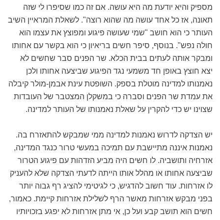
מספיק והיא יודעת מה היא עושה. אם זה כמו שסיפרו לי שזה
תאונה, אז כל אחד עושה מה שהוא רוצה". לשאלת המראיין השיב
העותר כי הוא חושב "שמי שעושה פיגוע ומפוצץ את עצמו הוא
חולה נפש". בנוסף, סיפר חשים בריאיון כי הוא בקשר עם אחותו
ומבקר אותה לעתים בבית הכלא. שר הפנים סבר שחשים לא
יצא חוצץ באופן חד משמעי נגד הפיגוע שביצעה אחותו ולכן
נאמנותו למדינה מוטלת בספק. השופטת עינת אבמן-מולר קיבלה
את עמדת שר הפנים וסברה כי במשקלן המצטבר של העובדות
שצוינו יש כדי להקרין על שאלת נאמנותו של העותר למדינה.
יש הצדקה לדרוש נאמנות למדינה ממי שמבקש להתאזרח בה.
נאמנות איננה מתיישבת עם תמיכה במעשי טרור כנגד המדינה,
אזרחיה ותושביה. לו חשים היה מביע הזדהות עם פיגוע הטרור
שביצעה אחותו או מהלל אותו הייתה לדעתי הצדקה שלא להעניק
לו אזרחות. עוד חשוב להדגיש, כי לגיטימי להציג רף גבוה יותר
בפני מבקש אזרחות מאשר הרף לשלילת אזרחות קיימת. כאמור,
חשים הוא תושב קבע ועל כן, אי מתן אזרחות לא יפגע בזכויותיו