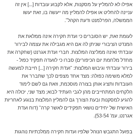
אפילו לא להמליץ על מסקנות, אלא לקבוע עובדות [...] אין זה
עניינה להחליט או אפילו להמליץ מה ייעשה בו, זאת יעשו
הממשלה, הפרלמנט ודעת הקהל".
לעומת זאת, יש הסוברים כי ועדת חקירה אינה ממלאת את
המנדט הציבורי שניתן לה אם היא מגבילה את עצמה לבירור
עובדתי ואינה ממליצה המלצות. חברי ועדת אגרנט (שחקרה את
מחדל מלחמת יום הכיפורים) סברו כי לוועדה תפקיד כפול -
בירור עובדתי וגיבוש המלצות: "ועדת חקירה [...] חייבת למעשה
למלא משימה כפולה: מצד אחד מצפים לכך שתברר את
העובדות ותציג אותן בצורה מוסכמת, וזאת גם לשם לימוד
הלקחים המתחייבים מהן לגבי העתיד לבוא; מצד שני, יכולה היא
להגיע למסקנות ובעת הצורך גם להמליץ המלצות בנוגע לאחריות
האישית של יחידים נושאי תפקידים לאשר קרה" (דוח ועדת
אגרנט, עמ' 53-54).
בפועל התגבש הנוהל שלפיו ועדות חקירה ממלכתיות נוהגות