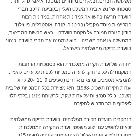
משלושה חברים, ובמקרים מיוחדים ממספר אי-זוגי גדול יותר.
סמכותו של נשיא בית המשפט העליון בקביעת הרכב חברי
הוועדה חריגה בהשוואה למדינות אחרות. במדינות רבות
המקיימות מוסד מקביל (בריטניה, קנדה, אוסטרליה, ניו זילנד,
הודו) הגורם המורה על הקמת הוועדה – ראש הרשות המבצעת,
הממשלה או אחד משריה – הוא שממנה את חברי הוועדה, כנהוג
בוועדת בדיקה ממשלתית בישראל.
ייחודה של ועדת חקירה ממלכתית הוא בסמכויות הרחבות
המוקנות לה על פי חוק. לוועדה סמכויות לכפות על עדים להעיד,
להמציא מסמכים ומוצגים אחרים (סעיפים 9, 11 ו-20 לחוק
ועדות חקירה תשכ"ט-1968). היא מצוידת בכל הסמכויות של בית
משפט, כולל סנקציות על עדות שקר, ולרשותה מנגנון בלתי תלוי
לאיסוף חומר הדרוש לחקירה.
הנחקרים בוועדת חקירה ממלכתית ובוועדת בדיקה ממשלתית
זכאים להופיע עם ייצוג משפטי. ועדת החקירה הממלכתית
מחויבת ליידע אדם שעלול להיפגע ממסקנותיה (סעיף 15ד