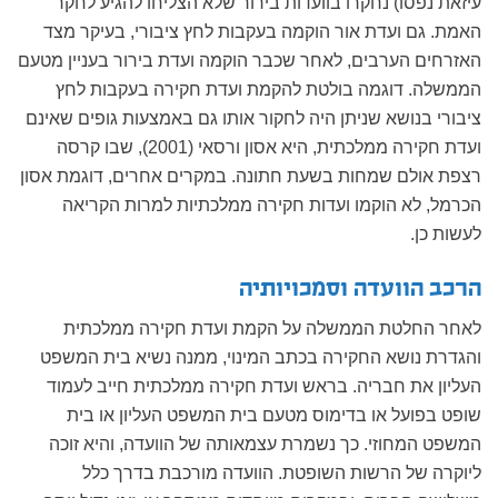
עיזאת נפסו) נחקרו בוועדות בירור שלא הצליחו להגיע לחקר
האמת. גם ועדת אור הוקמה בעקבות לחץ ציבורי, בעיקר מצד
האזרחים הערבים, לאחר שכבר הוקמה ועדת בירור בעניין מטעם
הממשלה. דוגמה בולטת להקמת ועדת חקירה בעקבות לחץ
ציבורי בנושא שניתן היה לחקור אותו גם באמצעות גופים שאינם
ועדת חקירה ממלכתית, היא אסון ורסאי (2001), שבו קרסה
רצפת אולם שמחות בשעת חתונה. במקרים אחרים, דוגמת אסון
הכרמל, לא הוקמו ועדות חקירה ממלכתיות למרות הקריאה
לעשות כן.
הרכב הוועדה וסמכויותיה
לאחר החלטת הממשלה על הקמת ועדת חקירה ממלכתית
והגדרת נושא החקירה בכתב המינוי, ממנה נשיא בית המשפט
העליון את חבריה. בראש ועדת חקירה ממלכתית חייב לעמוד
שופט בפועל או בדימוס מטעם בית המשפט העליון או בית
המשפט המחוזי. כך נשמרת עצמאותה של הוועדה, והיא זוכה
ליוקרה של הרשות השופטת. הוועדה מורכבת בדרך כלל