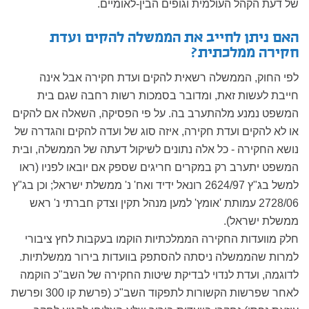
של דעת הקהל העולמית וגופים הבין-לאומיים.
האם ניתן לחייב את הממשלה להקים ועדת
חקירה ממלכתית?
לפי החוק, הממשלה רשאית להקים ועדת חקירה אבל אינה
חייבת לעשות זאת, ומדובר בסמכות רשות רחבה שגם בית
המשפט נמנע מלהתערב בה. על פי הפסיקה, השאלה אם להקים
או לא להקים ועדת חקירה, איזה סוג של ועדה להקים והגדרה של
נושא החקירה - כל אלה נתונים לשיקול דעתה של הממשלה, ובית
המשפט יתערב רק במקרים חריגים שספק אם יובאו לפניו (ראו
למשל בג"ץ 2624/97 רונאל ידיד ואח' נ' ממשלת ישראל; וכן בג"ץ
2728/06 עמותת 'אומץ' למען מנהל תקין וצדק חברתי נ' ראש
ממשלת ישראל).
חלק מוועדות החקירה הממלכתיות הוקמו בעקבות לחץ ציבורי
למרות שהממשלה ניסתה להסתפק בוועדות בירור ממשלתיות.
לדוגמה, ועדת לנדוי לבדיקת שיטות החקירה של השב"כ הוקמה
לאחר שפרשות הקשורות לתפקוד השב"כ (פרשת קו 300 ופרשת