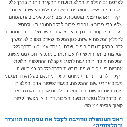
לפרסם גם המלצות. המלצות ועדות החקירה ניתנות בדרך כלל
בשתי רמות: אישית ומוסדית. באשר להמלצות אישיות, ועדות
חקירה ראו את עצמן מוסמכות להצביע על כשלים בהתנהגותם
של עובדי ציבור או נבחרי ציבור, לבקר התנהגות זו ולהסיק
בעניינה מסקנות. כמו כן הן אימצו את הגישה שלפיה הן מוסמכות
להמליץ המלצות אישיות, כגון המלצה שאדם מסוים לא ימשיך
לכהן בתפקידו (דוח ביניים, ועדת וינוגרד, עמ' 25). בדרך כלל
המלצות ברמה האישית (העברת אדם מתפקידו וכו') ממומשות.
המלצות מוסדיות הנוגעות למנגנוני קבלת ההחלטות וחלוקת
אחריות בין גופים שונים, דורשות בדרך כלל רפורמות ושינויי
חקיקה ולרוב הן נותרות מיותמות על הנייר, גם בשל העדר מנגנוני
מעקב אחרי יישום ההמלצות. בניגוד לפיטורי אדם, המלצות
מערכתיות דורשות תכנון וחשיבה לטווח ארוך כמו גם משאבים,
והן בדרך כלל נסתרות מעיני הציבור, דהיינו אי אפשר "לגזור
קופון" פוליטי ממימושן.
האם הממשלה מחויבת לקבל את מסקנות הוועדה
והמלצותיה?