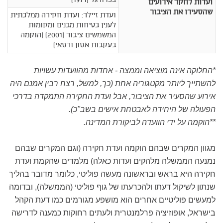
בכדורגל (1971)
ועדות לחקר אירועים
שהסעירו את הציבור
ועדת זיילר: ועדת חקירה ממלכתית
לענין בטיחות מבנים ומקומות
המשמשים ציבור (2001) (הוקמה
בעקבות אסון ורסאי)
*החלוקה אינה מוציאה וממצה - אחדות מהוועדות עשויות
להשתייך ליותר מקטגוריה אחת (כך, למשל, רצח רבין אמנם היה
אירוע שהסעיר את הציבור, אבל ועדת החקירה התמקדה בדרכי
הפעולה של היחידה לאבטחת אישים בשב"כ).
**הוקמה על ידי הוועדה לביקורת המדינה.
מגוון המקרים שבהם הוקמה ועדת חקירה (וגם המקרים שבהם
נמנעה הממשלה מלהקים ועדות כאלה) מלמדים שהקמת ועדת
חקירה היא בראש ובראשונה מעשה פוליטי, כלומר מדובר בהליך
שנתון לשיקול דעתו ולהכרעתו של גוף פוליטי (הממשלה), ובדומה
למעשים פוליטיים אחרים הוא מושפע מגורמים כמו דעת הקהל
בישראל, אופוזיציה פרלמנטרית ולעתים רחוקות כמענה לדרישה