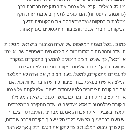
מיניסטריאלית ויקבלו על עצמם את הסנקציה הכרוכה בכך
(לדוגמה, התפטרות), הם יכולים לתמוך בהקמת ועדת חקירה
ממלכתית בתקווה שעד שתפרסם את מסקנותיה תדעך
הביקורת, וחברי הכנסת והציבור יהיו עסוקים בעניין אחר.
כמו כן, בשל מגמת המשפוט של השיח הציבורי בישראל, מסקנות
הוועדה והמלצותיה מתורגמות מיד למונחים משפטיים של "אשם"
או "זכאי", כך שאישי הציבור יכולים להמשיך בתפקידם במקרה
שהוועדה "רק" מתחה עליהם ביקורת חמורה ולא המליצה
להעבירם מתפקידם, למשל. בעיני הציבור, אם ועדה לא המליצה
המלצה אישית בנוגע לנבחר ציבור פירוש הדבר שהוא זכאי, גם
אם הביקורת הציבורית כלפיו עומדת בעינה ועליו לקחת על עצמו
אחריות ציבורית. הדבר נכון גם באשר לכנסת, שאינה מפעילה
ביקורת פרלמנטרית אלא מעדיפה שוועדת החקירה הממלכתית
תעשה בשבילה את העבודה. אמנם מבחינת האינטרס הציבורי
יש טעם בכך שגוף מקצועי בלתי תלוי יערוך חקירה ויברר עובדות,
וכן לצורך גיבוש המלצות כיצד לתקן את הטעון תיקון, אך לא ראוי