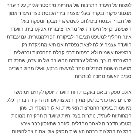
לפצות על היעדר התרבות של אחריות מיניסטריאלית, על היעדר
מנגנוני פיקוח ובקרה בעלי עוצמה בידי הכנסת בצד היעדר אמון
של חברי הכנסת ביכולתם לשמש גוף מבקר ומפקח בעל
השפעה, וכן על היעדרה של מחאה ציבורית אפקטיבית. הוועדה
אינה תחליף למשפט הציבור ולביקורת הפרלמנטרית. גם עבודת
הוועדה עצמה יכולה לצאת נפסדת אם היא מתמקדת רק
במציאת אשמים ולא בניתוח דרכי קבלת ההחלטות ובכשלים
המערכתיים. כך, מכלול עבודתה החשובה של הוועדה, שתכליתו
מניעת הישנות מחדלים נותר למעשה ברקע, ואילו מחול השדים
סביב האשמים זוכה לכותרות.
אולם ספק רב אם בעקבות דוח הוועדה יופקו לקחים וימומשו
שינויים מערכתיים, שכן מתוך המלצות ועדות החקירה בדרך כלל
מיושמות בעיקר ההמלצות האישיות, ואילו המוסדיות, שהן
המהותיות לעתיד, נותרות בצל. היות שוועדות החקירה ממונות
מטבע הדברים לאחר מחדלים, לאחר שהאסון כבר אירע,
המלצת המלצות ברמה האישית תספק אולי את היצר להפנות