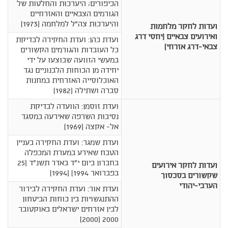
הכיפורים; היערכוּת והחלטות של
הגורמים הצבאיים והאזרחיים
והיערכוּת צה"ל למלחמה (1973)
ועדות לחקר מלחמות
ואירועים צבאיים (יחסי דרג
ועדת כהן: ועדת החקירה לבדיקת
צבאי-דרג אזרחי)
כל העובדות והגורמים הקשורים
במעשי הזוועה שבוצעו על ידי
יחידה מן הכוחות הלבנוניים נגד
האוכלוסייה האזרחית במחנות
סברה ושתילה (1982)
ועדת זוסמן: הוועדה לבדיקת
נסיבות השרפה שאירעה במסגד
אל- אקצה (1969)
ועדת שמגר: ועדת החקירה בעניין
הטבח שאירע במערת המכפלה
בחברון ביום י"ד באדר תשנ"ד (25
ועדות לחקר אירועים
בפברואר 1994) (1994)
שקשורים בסכסוך
הערבי-יהודי
ועדת אור: ועדת החקירה לבירור
ההתנגשויות בין כוחות הביטחון
לבין אזרחים ישראלים באוקטובר
2000 (2000)