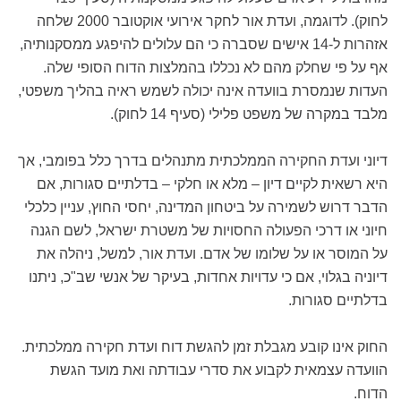
לחוק). לדוגמה, ועדת אור לחקר אירועי אוקטובר 2000 שלחה
אזהרות ל-14 אישים שסברה כי הם עלולים להיפגע ממסקנותיה,
אף על פי שחלק מהם לא נכללו בהמלצות הדוח הסופי שלה.
העדות שנמסרת בוועדה אינה יכולה לשמש ראיה בהליך משפטי,
מלבד במקרה של משפט פלילי (סעיף 14 לחוק).
דיוני ועדת החקירה הממלכתית מתנהלים בדרך כלל בפומבי, אך
היא רשאית לקיים דיון – מלא או חלקי – בדלתיים סגורות, אם
הדבר דרוש לשמירה על ביטחון המדינה, יחסי החוץ, עניין כלכלי
חיוני או דרכי הפעולה החסויות של משטרת ישראל, לשם הגנה
על המוסר או על שלומו של אדם. ועדת אור, למשל, ניהלה את
דיוניה בגלוי, אם כי עדויות אחדות, בעיקר של אנשי שב"כ, ניתנו
בדלתיים סגורות.
החוק אינו קובע מגבלת זמן להגשת דוח ועדת חקירה ממלכתית.
הוועדה עצמאית לקבוע את סדרי עבודתה ואת מועד הגשת
הדוח.