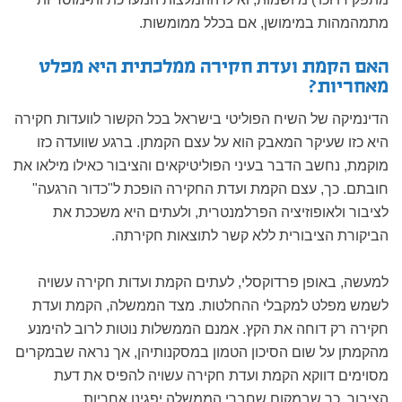
מתמהמהות במימושן, אם בכלל ממומשות.
האם הקמת ועדת חקירה ממלכתית היא מפלט
מאחריות?
הדינמיקה של השיח הפוליטי בישראל בכל הקשור לוועדות חקירה
היא כזו שעיקר המאבק הוא על עצם הקמתן. ברגע שוועדה כזו
מוקמת, נחשב הדבר בעיני הפוליטיקאים והציבור כאילו מילאו את
חובתם. כך, עצם הקמת ועדת החקירה הופכת ל"כדור הרגעה"
לציבור ולאופוזיציה הפרלמנטרית, ולעתים היא משככת את
הביקורת הציבורית ללא קשר לתוצאות חקירתה.
למעשה, באופן פרדוקסלי, לעתים הקמת ועדות חקירה עשויה
לשמש מפלט למקבלי ההחלטות. מצד הממשלה, הקמת ועדת
חקירה רק דוחה את הקץ. אמנם הממשלות נוטות לרוב להימנע
מהקמתן על שום הסיכון הטמון במסקנותיהן, אך נראה שבמקרים
מסוימים דווקא הקמת ועדת חקירה עשויה להפיס את דעת
הציבור, כך שבמקום שחברי הממשלה יפגינו אחריות