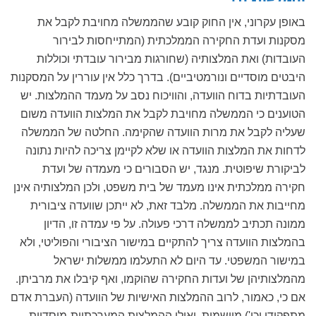
באופן עקרוני, אין החוק קובע שהממשלה מחויבת לקבל את
מסקנות ועדת החקירה הממלכתית (המתייחסות לבירור
העובדות) ואת המלצותיה (שחורגות מבירור עובדתי וכוללות
היבטים מוסדיים ונורמטיביים). בדרך כלל אין עוררין על המסקנות
העובדתיות בדוח הוועדה, והוויכוח נסב על מעמד ההמלצות. יש
הטוענים כי הממשלה מחויבת לקבל את המלצות הוועדה משום
שעליה לקבל את מרות הוועדה שהקימה. החלטה של הממשלה
לדחות את המלצות הוועדה או שלא לקיימן צריכה להיות נתונה
לביקורת שיפוטית. מנגד, יש הסבורים כי מעמדה של ועדת
חקירה ממלכתית אינו מעמד של בית משפט, ולכן המלצותיה אינן
מחייבות את הממשלה. מלבד זאת, לא ייתכן שוועדה ציבורית
ממונה תכתיב לממשלה דרכי פעולה. על פי עמדה זו, הדיון
בהמלצות הוועדה צריך להתקיים במישור הציבורי והפוליטי, ולא
במישור המשפטי. עד היום לא התעלמו ממשלות ישראל
מהמלצותיהן של ועדות החקירה שהוקמו, ואף קיבלו את מרביתן.
אם כי, כאמור, לרוב ההמלצות האישיות של הוועדה (העברת אדם
מתפקידו וכו') מיושמות, ואילו ההמלצות המערכתיות-מוסדיות