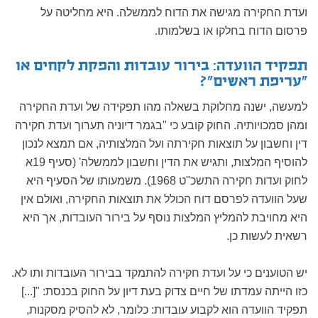
ועדת החקירה מגישה את הדוח לממשלה. היא מחליטה על
פרסום הדוח בחלקו או בשלמותו.
תפקיד הוועדה: בירור עובדות והפקת לקחים או
"עריפת ראשים"?
למעשה, ישנה מחלוקת בשאלה מהו תפקידה של ועדת החקירה
ומהן סמכויותיה. החוק קובע כי "בגמר דיוניה תערוך ועדת חקירה
דין וחשבון על תוצאות חקירתה ועל המלצותיה, אם תמצא לנכון
להוסיף המלצות, ותגיש את הדין וחשבון לממשלה' (סעיף 19א
לחוק ועדות חקירה התשכ"ט 1968). משמעותו של הסעיף היא
שעל הוועדה לפרסם דוח הכולל את תוצאות החקירה, ואולם אין
היא מחויבת להמליץ המלצות נוסף על בירור העובדות, אך היא
רשאית לעשות כן.
יש הטוענים כי על ועדת חקירה להתמקד בבירור העובדות ותו לא.
כזו הייתה עמדתו של חיים צדוק בעת דיון על החוק בכנסת: "[...]
תפקיד הוועדה הוא לקבוע עובדות: כלומר, לא להסיק מסקנות,