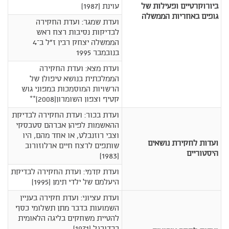
ביורוקרטיים ופעילות של
עוינת (1987)
גופים באחריות הממשלה
ועדת שמגר: ועדת החקירה
לבדיקות נסיבות רצח ראש
הממשלה יצחק רבין ז"ל ב–4
בנובמבר 1995
ועדת מצא: ועדת החקירה
הממלכתית בנושא טיפולן של
הרשויות המוסמכות במפוני גוש
קטיף וצפון השומרון(2008)**
ועדת בכור: ועדת החקירה לבדיקת
ההאשמות לפיהן אברהם סטבסקי
וצבי רוזנבלט, או אחד מהם, היו
ועדות לחקירת נושאים
שותפים לרצח חיים ארלוזורוב
היסטוריים
(1983)
ועדת קדמי: ועדת החקירה לבדיקת
היעלמם של ילדי תימן (1995)
ועדת עציוני: ועדת חקירה בעניין
השמועות בדבר מתן תשלומי כסף
להטיית משחקים בליגה הלאומית