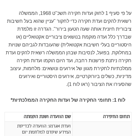
על פי סעיף 1 לחוק ועדות חקירה תשכ"ט 1968, הממשלה
רשאית להקים ועדת חקירה כדי לחקור "עניין שהוא בעל חשיבות
ציבורית חיונית אותה שעה הטעון בירור". הגדרה זו מלמדת
שבדרך כלל ועדה מוקמת בנושאים ציבוריים אקטואליים (או
היסטוריים בעלי חשיבות אקטואלית) שהעובדות לגביהם שנויות
במחלוקת. בפועל, לנסיבות שבהן הממשלה רשאית להקים ועדת
חקירה ניתנת פרשנות רחבה, ועד היום הוקמו ועדות חקירה
ממלכתיות לחקירת מגוון של אירועים ונושאים: מלחמות, עיצוב
מדיניות, כשלים ביורוקרטיים, אירועים היסטוריים ואירועים
שהסעירו את הציבור (ראו לוח 1).
לוח 1: תחומי החקירה של ועדות החקירה הממלכתיות*
תחום החקירה
שם הוועדה ושנת הקמתה
ועדת אגרנט: הוועדה לבדיקת
המידע שקדם למלחמת יום