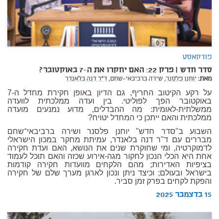
פודקאסט
סדר חדש | פרק 22: האם יחקרו את ה-7 באוקטובר?
מאת:
יוחנן פלסנר,
שירה ברביבאי-שחם,
ד"ר דנה בלאנדר
על רקע הקיטוב החריף, גם הדיון באופן חקירת מחדל ה-7
באוקטובר הפך לפוליטי. בין ועדה ממלכתית לוועדה
ממשלתית-לאומית: מה ההבדלים, מדוע נמנעים מועדה
ממלכתית והאם ייתכן כי המחדל יטויח?
השבוע ב"סדר חדש" יוחנן פלסנר ושירה ברביבאי־שחם
מבררים עם ד"ר דנה בלאנדר, עמיתת מחקר במכון הישראלי
לדמוקרטיה, ומי שחוקרת שנים את הנושא, האם ועדת חקירה
אחת היא הכלי הנכון לחקור מגה-אירוע שכזה והאם תוכל לעמוד
בציפיות האדירות; מהם הלקחים מוועדות חקירה קודמות
בישראל ובעולם; וכיצד ניתן ונכון לארגן מערך שלם של חקירה
והפקת לקחים בפרק זמן סביר.
15 בדצמבר 2025