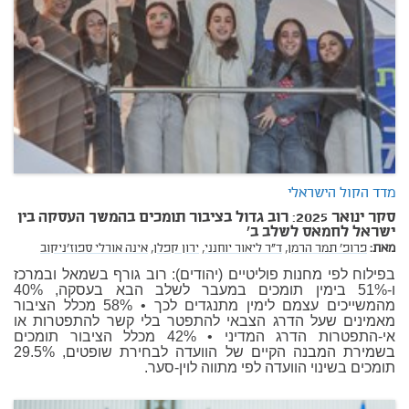
מדד הקול הישראלי
סקר ינואר 2025: רוב גדול בציבור תומכים בהמשך העסקה בין
ישראל לחמאס לשלב ב'
מאת:
פרופ' תמר הרמן,
ד"ר ליאור יוחנני,
ירון קפלן,
אינה אורלי ספוז'ניקוב
בפילוח לפי מחנות פוליטיים (יהודים): רוב גורף בשמאל ובמרכז
ו-51% בימין תומכים במעבר לשלב הבא בעסקה, 40%
מהמשייכים עצמם לימין מתנגדים לכך • 58% מכלל הציבור
מאמינים שעל הדרג הצבאי להתפטר בלי קשר להתפטרות או
אי-התפטרות הדרג המדיני • 42% מכלל הציבור תומכים
בשמירת המבנה הקיים של הוועדה לבחירת שופטים, 29.5%
תומכים בשינוי הוועדה לפי מתווה לוין-סער.