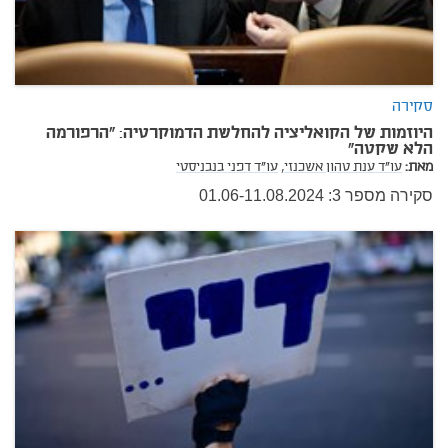
סקירה
היוזמות של הקואליציה להחלשת הדמוקרטיה: ״הרפורמה
הלא שקטה״
מאת:
עו"ד ענת טהון אשכנזי,
עו"ד דפני בנבניסטי
סקירה מספר 3: 01.06-11.08.2024