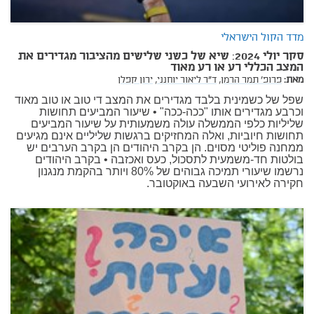
מדד הקול הישראלי
סקר יולי 2024: שיא של כשני שלישים מהציבור מגדירים את
המצב הכללי רע או רע מאוד
מאת:
פרופ' תמר הרמן,
ד"ר ליאור יוחנני,
ירון קפלן
שפל של כשמינית בלבד מגדירים את המצב די טוב או טוב מאוד
וכרבע מגדירים אותו "ככה-ככה" • שיעור המביעים תחושות
שליליות כלפי הממשלה עולה משמעותית על שיעור המביעים
תחושות חיוביות, ואלה המחזיקים ברגשות שליליים אינם מגיעים
ממחנה פוליטי מסוים. הן בקרב היהודים הן בקרב הערבים יש
בולטות חד-משמעית לתסכול, כעס ואכזבה • בקרב היהודים
נרשמו שיעורי תמיכה גבוהים של 80% ויותר בהקמת מנגנון
חקירה לאירועי השבעה באוקטובר.