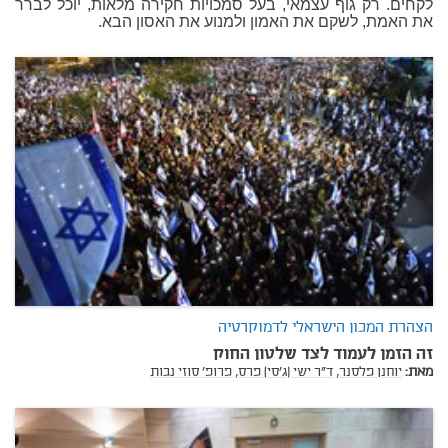
לקחים. רק גוף עצמאי, בעל סמכויות חקירה מלאות, יוכל לברר
את האמת, לשקם את האמון ולמנוע את האסון הבא.
הצהרת המכון הישראלי לדמוקרטיה
זה הזמן לעמוד לצד שלטון החוק
מאת:
יוחנן פלסנר,
ד"ר ישי (ג'סי) פרס,
פרופ' סוזי נבות