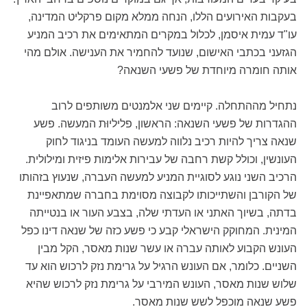
בעקבות האירועים הללו, הנחה ממלא מקום פרקליט המדינה,
עו"ד עמית איסמן, לכלול במקרים המתאימים את רכיב המניע
הגזעני בכתבי האישום, שנועד להחמיר את הענישה. אולם מהי
אותה חומרה מיוחדת של פשעי השנאה?
נתחיל מההתחלה. קיימים שני אלמנטים משותפים לרוב
ההגדרות של פשעי השנאה: הראשון, פליליוּת המעשה. פשע
שנאה צריך להיות רכיב נלווה למעשה העומד בניגוד לחוק
העונשין, וכולל קשת רחבה של עבירות אלימות פיזית ומילולית.
הרכיב השני נוגע לסוגיית המניע למעשה העברה, שנעוץ בזהותו
של הקורבן והשתייכותו לקבוצה מסוימת בחברה שמתאפיינת
בדתה, בשיוך האתני או העדתי שלה, בצבע העור או בנטייתה
המינית. המחוקק הישראלי קבע כי פשע כזה של שנאה דינו כפל
העונש הקבוע לאותה עברה או עשר שנות מאסר, הקל מבין
השניים. כלומר, אם העונש הרגיל על גרימת נזק לרכוש הוא עד
שלוש שנות מאסר, העונש המירבי על גרימת נזק לרכוש שהיא
פשע שנאה מוכפל לשש שנות מאסר.