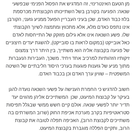
מן הטעם האינטרינזי, זה המדגיש את הפסול הפנימי שבפשעי
שנאה: הפגיעה בקורבן בשל השתייכותו הקבוצתית מכרסמת
בלוז כבוד האדם, שכן בעיני העבריין הפועל ממניע גזעני, הקורבן
אינו נתפס כאדם מלא, אלא מתכווץ ומתמצה לשיוך הקבוצתי
שלו. פשע השנאה אינו אלא גילום מזוקק של התייחסות לאדם
כאל אובייקט (במקום לראות בו סובייקט), להשגת יעדים חיצוניים
של פגיעה בקבוצה אליה הוא משתייך, בין היתר דרך צמצום
זיקותיו הזהותיות למרכיב אחד ויחיד. משכך, העבירות הנעברות
מתוך מניע של גזענות פוגעות בערכי היסוד הליבתיים של השיטה
המשפטית – שוויון ערך האדם וכן בכבוד האדם.
חשוב להדגיש כי החמרת הענישה על פשעי השנאה נועדה להגן
בעיקר על קבוצות המיעוט, שכן המשתייכים אליהן מהווים יעד
תדיר יותר לפשעי שנאה. אולם קיים חשש ממשי שבגלל תפיסות
סטראוטיפיות בקרב מערכת אכיפת החוק (שרוב המשרתים בה
משתייכים לקבוצת הרוב), האכיפה תפלה לטובה את קבוצת
הרוב, ותקיים הפללה מוגברת בקבוצת המיעוט.