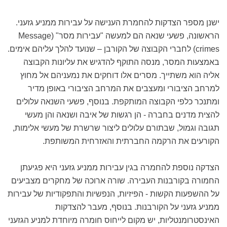
ישנן מספר הצדקות להחמרת הענישה על עבירות ממניע גזעני.
הראשונה, פשעי שנאה הם למעשה "עבירות מסר" (Message
crimes) לחברי הקבוצה של הקורבן – שנועד להלך עליהם אימים.
באמצעות המסר, מנסה התוקף להדגיש את עליונות הקבוצה
אליה הוא משתייך. מסרים אלו דוחקים את נמעניהם אל מחוץ
למרחב הציבורי ומעצבים את המרחב הציבורי באופן מדיר
ומתנכר כלפי הקבוצה המותקפת. בנוסף, פשעי השנאה עלולים
להצית מדנים בחברה - הן רגשות של איבה ושנאה והן מעשי
תגובה וגמול, שבתורם עלולים ליצור שרשרת של מעשי אלימות,
הקורעים את הרקמה החברתית והאזרחית המשותפת.
הצדקה נוספת להחמרה בגין עבירות ממניע גזעני היא פגיעתן
החמורה בקורבנות העבירה. שורה ארוכה של מחקרים מצביעים
על ההשפעות הקשות - הפיזיות, הנפשיות והתפקודיות של עבירות
ממניע גזעני על הקורבנות. בנוסף, מעבר להצדקות
האינסטרומנטליות, יש מקום לייחוס חומרה מיוחדת למניע הגזעני