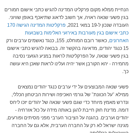
הנחיית ממלא מקום פרקליט המדינה להגיש כתבי אישום חמורים
בגין פשעי שנאה ראויה, אך חשוב לדאוג שתיאכף באופן שוויוני.
העובדה שנכון ל-19 במאי 2021,
פרקליטות המדינה הגישה 170
כתבי אישום בגין מעורבות באירועי האלימות בשבועות
האחרונים
, כאשר רובם המוחלט, 155, כנגד נאשמים ערבים ורק
15 כנגד יהודים, מדאיגה בהקשר זה. בבואה להגיש כתבי אישום
בגין פשעי שנאה, על הפרקליטות לראות במניע הגזעני נסיבה
מחמירה - יהא הקורבן אשר יהיה ועלינו לראות שאכן היא עושה
כך.
פשעי שנאה המבוצעים על ידי ערבים כנגד יהודים נמצאים
ממילא "על הכוונת" של גורמי האכיפה ושירות הביטחון הכללי,
ונדרש מאמץ מיוחד כדי שגם פשעי שנאה של יהודים יזכו ליחס
דומה. מדינת חוק חייבת להגן באותה מידה על כול אזרחיה -
יהודים וערבים. בהגנה על הציבור הערבי מפני מסיתים ופורעים,
מגינה ישראל לא רק על החברה הערבית, אלא גם על החברה