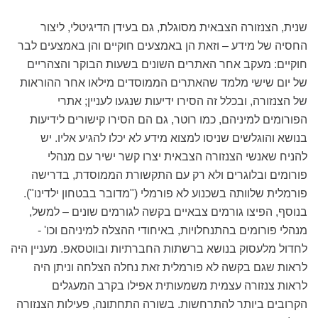
שנית, הצנזורה הצבאית מסוגלת, גם בעידן הדיגיטלי, ליצור
החסיה של מידע – וזאת הן באמצעים חוקיים והן באמצעים לבר
חוקיים: מעקב אחר האתרים השונים בשעות הבוקר והצהריים
של יום שישי מלמד שהאתרים הממוסדים מילאו אחר ההוראות
של הצנזורה, ובכלל זה הסירו ידיעות שנגעו לעניין; אתרי
הפורומים למיניהם, כמו רוטר, גם הם הסירו קישורים לידיעות
בנושא והוגלשים שניסו למצוא מידע לא יכלו להגיע אליו. יש
להניח שאנשי הצנזורה הצבאית יצרו קשר ישיר עם מנהלי
פורומים ובלוגרים ולא רק עם התקשורת הממוסדת, בדרישה
פורמלית שלוותה בשכנוע לא פורמלי ("מדובר בבטחון ילדינו").
בנוסף, הפיצו גורמים צבאיים בקשה לגורמים שונים – למשל,
מנהלי פורומים בהתנחלויות, באיחודי ההצלה למיניהם וכו' -
לחדול מלעסוק בנושא ברשתות החברתיות ובווטסאפ. מעניין היה
לראות שגם בקשה לא פורמלית זאת נחלה הצלחה וניתן היה
לראות צנזורה עצמית משמעותית אפילו בקרב המעגלים
הקרובים ביותר להתרחשות. בשורה התחתונה, פעילות הצנזורה