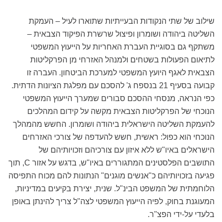
שילוב של שתי הנקודות הבעייתיות שתוארו לעיל – העמקת
השליטה ביהודה ושומרון ופיצול שרשרת הפיקוד הצבאית –
משתקף גם בסוגיית העברת האחריות על הייעוץ המשפטי
לתיאום הפעולות בשטחים ולמנהל האזרחי מן הפרקליטות
הצבאית לאגף היועץ המשפטי למערכת הביטחון. העברה זו
קבועה בסעיף 21 בנספח ג' להסכם עם מפלגת הציונות הדתית.
כפי הנראה, מנסחי ההסכם סבורים שמערך הייעוץ המשפטי
הנוכחי של הפרקליטות הצבאית מקשה על קידום המהלכים
להעמקת השליטה הישראלית ביהודה ושומרון. החשש מהמהלך
הנוכחי הוא כפול: ראשית, חשש להעדפה של צורכי האזרחים
הישראלים באיו"ש ללא איזון עם צורכיהם וזכויותיהם של
התושבים הפלסטינים המתגוררים באיו"ש, בדגש על אזור C, תוך
פגיעה בזכויותיהם כ"אנשים מוגנים" הנתונות להם מכוח התפיסה
הלוחמתית של המשפט הבינ"ל. שנית, יצירת בקיעים במדיניות,
המעוגנת בחוק, לפיה הייעוץ המשפטי לצה"ל צריך להינתן באופן
בלעדי על-ידי הפצ"ר.