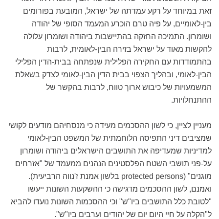
זאת במיוחד על רקע עמדתה של ישראל, המובעת בפורומים
בין-לאומיים, על פיה טרם הוכרע המעמד הסופי של יהודה
ושומרון. התמיכה החזקה בהתיישבות ביהודה ושומרון עלולה
להקשות מאוד על ישראל בזירה הבין-לאומית, לרבות
בהתמודדות עם החקירה הפלילית שנפתחה בבית-הדין הפלילי
הבין-לאומי, ובהליך הצפוי בבית הדין הבין-לאומי לצדק בשאלת
המשמעויות של כיבוש ארוך טווח, לרבות בהקשר של
ההתנחלויות.
מעניין לציין, כי לשון ההסכמים מעידה כי מנסחיהם מודעים לקושי
שמציבים דיני התפיסה הלוחמתית של המשפט הבין-לאומי
למדיניות שמעדיפה את התושבים הישראלים ביהודה ושומרון
על-פני תושבי השטח הפלסטינים הנהנים ממעמד של "אזרחים
מוגנים" (protected persons בלשון אמנת ז'נווה הרביעית).
ואמנם, לשון ההסכמים מדגישה כי ההשקעות השונות ייעשו
"לטובת כלל התושבים ביו"ש" וכי ההסכמות השונות נועדו להביא
ל"הקלה על חיי היום יום של יהודים וערבים ביו"ש".