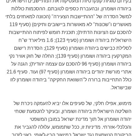
בקידום סוגיות קונקרטיות המעסיקות את המתיישבים הישראלים
ביהודה ושומרון, ובהעברת כספים לטובתם. ההסכמות כוללות
למשל הסדרה של "ההתיישבות הצעירה" (הכוונה למאחזים בלתי
מאושרים ו"שכונות" לא מאושרות ביישובים ותיקים) (סעיף 119
להסכם עם הציונות הדתית); תוכנית חומש לפיתוח ההתיישבות
הישראלית ביהודה ושומרון (סעיף 123); 1.6 מיליארד ש"ח
לסלילת כבישים ביהודה ושומרון (סעיף 129); הסדרת רישום
המקרקעין ביהודה ושומרון (סעיף 139); החלה של חוק אוויר נקי
ביהודה ושומרון (סעיף 96 להסכם עם עצמה יהודית); הגנה על
אתרי מורשת יהודים ביהודה ושומרון (סעיף 97) ועוד. סעיף 21.6
כולל התחייבות ברורה ל"השוואת החקיקה" ביהודה ושומרון לזו
שבישראל.
מימוש, אפילו חלקי, של סעיפים אלו יביא להעמקה ניכרת של
השליטה הישראלית ביהודה ושומרון, ובעיקר להטמעת שטחי
יהודה ושומרון אל תוך מדינת ישראל במובן המשפטי
והכלכלי-אזרחי. מדיניות זו, ככל שתמומש, עלולה להגביר את
הביקורת הנשמעת נגד ישראל במישור הבין-לאומי. ראוי לזכור