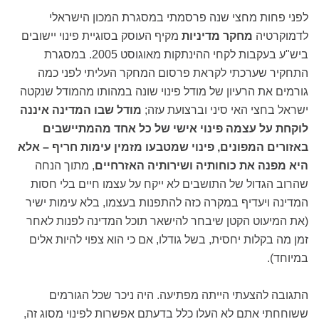
לפני פחות מחצי שנה פרסמתי במסגרת המכון הישראלי
לדמוקרטיה
מחקר מדיניות
מקיף העוסק בסוגיית פינוי יישובים
ביש"ע בעקבות לקחי ההינתקות מאוגוסט 2005. במסגרת
התחקיר שערכתי לקראת פרסום המחקר העליתי לפני כמה
גורמים את הרעיון של מודל פינוי שונה במהותו מהמודל שנקטה
ישראל בחצי האי סיני וברצועת עזה;
מודל שבו המדינה איננה
לוקחת על עצמה פינוי אישי של כל אחד מהמתיישבים
באזורים המפונים, פינוי שמטבעו מזמין עימות חריף – אלא
היא מפנה את כוחותיה ושירותיה האזרחיים
, מתוך הנחה
שהרוב הגדול של התושבים לא ייקח על עצמו חיים בלי חסות
המדינה ויעדיף במקרה כזה להתפנות בעצמו, בלא עימות ישיר
(את המיעוט הקטן שיבחר להישאר תוכל המדינה לפנות לאחר
זמן מה בקלות יחסית, בשל גודלו, אם כי הוא צפוי להיות אלים
במיוחד).
התגובה להצעתי הייתה מפתיעה. היה ניכר שכל הגורמים
ששוחחתי אתם לא העלו כלל בדעתם אפשרות לפינוי מסוג זה,