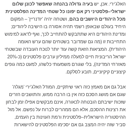
האלג'ירי. אכן, יש
בעיה גדולה בהנחה שאפשר לכונן שלום
ישראלי–פלסטיני רק אם יפונו כל שטחי המדינה הפלסטינית
מכל היהודים היושבים בהם
, ושטחה יהיה 'יודנריין' – המקום
היחיד בעולם שבאופן רשמי תהיה אסורה בו הישיבה ליהודים;
ומדינת היהודים היא שתתבקש להתחייב לכך, ואף לדאוג למימוש
התחייבות זו (מה גם שמדובר בשטחים שהם ערש האומה
היהודית). המציאות הזאת קשה עוד יותר לנוכח העובדה שבשטחי
ישראל הריבונית חיים למעלה ממיליון ערבים פלסטינים (כ-20%
מאזרחי המדינה), בלי שגורם משמעותי כלשהו, למעט כמה גופים
קיצוניים קיקיוניים, תובע לסלקם.
אבל גם אם מאמץ כזה ראוי שיתקיים, המודל האלג'ירי 'מגלה'
שגם אם מושג הסכם כזה אין בו הרבה ממש, והתושבים הזרים
שזכות ישיבתם הובטחה לכאורה, אינם מבקשים אפילו זמן לבחון
את רצינות ההסכם, אלא הם ממהרים לברוח על נפשם. אל מול
ההיסטוריה הישראלית–פלסטינית ורמת העוינות בין העמים,
סביר שזה יהיה המצב גם אם יסכימו הפלסטינים להישארות