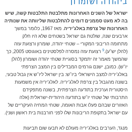
ביהודה ושומרון
ישראל של השנים האחרונות מתלבטת התלבטות קשה, שיש
בה לא מעט סממנים דומים להתלבטות שליוותה את שנותיה
האחרונות של צרפת באלג'יריה
. מאז 1967, כלומר במשך
ארבעים שנה, שולטת גם ישראל בשטחים שלא היו חלק
מתחומה הריבוני המקורי – שטחי יהודה, שומרון ורצועת עזה
9
(להלן יש"ע).
רצועת עזה נמסרה לפלסטינים באוגוסט 2005, כך
שהמשך מאמר זה יתמקד בסוגיית שטחי יהודה ושומרון (להלן
יו"ש). כמובן, ישנם גורמים המבדילים בין המצב הצרפתי
באלג'יריה למצב הישראלי ביו"ש: בין ישראל ליו"ש אין גבול טבעי,
בשונה מהגבול בין צרפת לאלג'יריה. לאלג'יריה אין משמעות
היסטורית וערכית בתודעה הצרפתית, בשונה מתפקידם
התרבותי של שטחי יו"ש בתודעה היהודית-ישראלית (אלה
האזורים שבהם פעלו אבות האומה, שטחי המחיה העיקריים של
עם ישראל בתקופת הריבונות שלו לפני חורבנות בית ראשון ושני).
מנגד, הערבים באלג'יריה מעולם לא תבעו שום תביעות