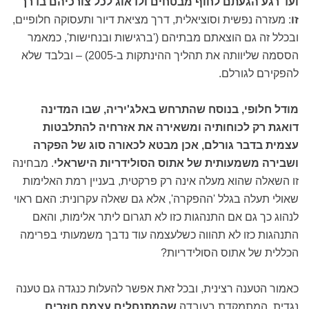
ועד רגע הגעתם לחוף מבטחים ולדאוג לכל צורכיהם בדרך
זו
: מעזרה נפשית וסוציאלית, דרך מציאת דיור ותעסוקה חלופיים,
ובכלל זה גם הוצאתם מבתיהם ('ברגישות ובנחישות', כמאמר
הססמה שליוותה את תהליך ההינתקות ב-2005) – ובלבד שלא
להפקירם לגורלם.
מודל חלופי, בנוסח שהתרחש באלג'יריה, שבו המדינה
דואגת רק לכוחותיה ומשאירה את אזרחיה להתלבטות
עצמית בדבר גורלם, אכן מבטא לכאורה סוג של הפקרה
ושבירה משמעותית של אתוס הסולידריות הישראלי
. מבחינה
זו השאלה שהוא מעלה אינה רק פרקטית, בעניין רמת האלימות
שאולי תעלה בגלל 'ההפקרה', אלא גם שאלה עקרונית: האם ראוי
לנהוג כך גם אם התנהגות כזו לא תגרום ליתר אלימות, והאם
התנהגות כזו לא תהווה כשלעצמה עוד נדבך משמעותי בפרימה
הכללית של אתוס הסולידריות?
כאמור הטענה רצינית, ובכל זאת אפשר להעלות כנגדה גם טענה
נגדית, המתמקדת בעובדה
שהמתנחלים עצמם חוזרים