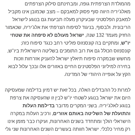
מהמולדת הצרפתית גופה, ומבחינתם סילוק הצרפתים
מאלג'יריה היווה סוף פסוק למאבקם – מצב שכמובן אינו מקביל
למאבק הפלסטיני שבעיקרון מעלה תביעות גם בנוגע לישראל
הריבונית. ולבסוף, בניגוד לסיפוח הצרפתי את אלג'יריה, שכאמור
החזיק מעמד 132 שנה,
ישראל מעולם לא סיפחה את שטחי
יו"ש
, ומתקיים בה קונסנזוס פוליטי רחב כנגד סיפוח כזה;
קונסנזוס הכולל גם את רוב התומכים בשליטה הישראלית ביו"ש,
מחשש שבמקרה סיפוח תיאלץ ישראל להעניק אזרחות וזכות
בחירה למיליוני הפלסטינים החיים באזורים אלו ובכך עלול לבוא
הקץ על אופייה היהודי של המדינה.
למרות כל ההבדלים האלה, בכל זאת יש דמיון בדילמה שמעסיקה
היום את ישראל בנוגע לשטחי יו"ש לבין זו שהעסיקה את צרפת
בנוגע לאלג'יריה. בשני המקרים מדובר
בדילמת העלות
והתועלת של השליטה באותם אזורים
, ורכיב העלות במקרה
הישראלי הולך ומתחדד בשנים האחרונות, ועיקרו כבר מזמן אינו
רק מחיר כלכלי. ישראל חוותה בעשרים השנים האחרונות שני גלי