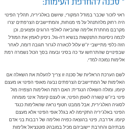
* סכנה להחרפת העימות:
ראוי לזכור שכבר במודל המקורי, שיושם באלג'יריה, תהליך הפינוי
היה רחוק מלהתנהל על מי מנוחות, והמתיישבים הצרפתים יצרו
מקרבם מחתרת אלימה שהביאה לאלפי הרוגים ופצועים, וכן
לכמה ניסיונות התנקשות בנשיא דה-גול. ניסיון לאמץ את המודל
הזה כלפי מתיישבי יו"ש עלול לכאורה לגרור תגובה דומה, לאחר
שבפינויים שהתרחשו עד כה בסיני ובעזה בסך הכול נשמרה רמת
אלימות נמוכה למדי.
לשם הערכת הראליות של סכנה זו צריך להעלות את השאלה אם
האלימות של המתיישבים הצרפתים נבעה מאופי הפינוי או מעצם
קיומו, ומולה השאלה הנגדית: האם רמת האלימות הצפויה מול
פינוי ביו"ש קשורה לאופן הפינוי, או לעצם קיומו? אינני מומחה
לסוגיה האלג'ירית, אבל ממבט חטוף נראה שהאלימות כנגד
הפינוי באלג'יריה התקיימה לא בגלל אופי הפינוי אלא מעצם
קיומו. אדרבה, פינוי בהוצאה כפויה ואלימה של רבבות בני אדם
מבתיהם והחרבת יישוביהם מכיל במובהק פוטנציאל אלימות