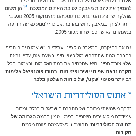
שעתידה להשפיע גם על נכונותם של המתנחלים ותומכיהם
15
להנמיך את להבות מאבקם לטובת האתוס הממלכתי,
הן משום
שהלקח שהפיקו המתנחלים ותומכיהם מהינתקות 2005 נוגע בין
היתר לצורך במאבק נחוש בהרבה, גם כדי למנוע פגיעה חריפה
במעמדם האישי, כפי שחוו מפוני 2005.
גם אם כך יקרה, והמאבק מול פינוי עתידי ביו"ש אמנם יהיה חריף
בהרבה ממה שהתרחש מול פינויי סיני ורצועת עזה, עדיין נראה
שלא צורת הפינוי היא שתכתיב את רמת האלימות, וכאמור,
בכל
מקרה נראה שפינוי ישיר ופיזי טומן בחובו פוטנציאל אלימות
רב יותר מפינוי 'שקט', של כוחות השלטון בלבד
.
* אתוס הסולידריות הישראלי
נדבך משמעותי מכוחה של החברה הישראלית בכלל, ומכוח
עמידתה מול אויבים חיצוניים בפרט, טמון
ברמה הגבוהה של
תחושת הסולידריות
. תחושה זו כשלעצמה ניזונה מ
כמה
מקורות
: