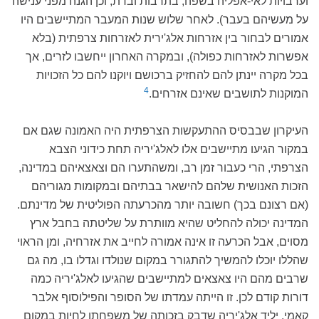
וערבויות לאי-אפליה בשפה, בתרבות ובדת, וכן הגנה מפני ענישה
על מעשיהם בעבר). לאחר שלוש שנות המעבר המתיישבים היו
אמורים לבחור בין אזרחות אלג'ירית לאזרחות צרפתית (בלא
אפשרות לאזרחות כפולה), ובמקרה האחרון ייחשבו לזרים, אך
בכל מקרה יינתן להם להחזיק ברכושם ויוקנו להם כל הזכויות
4
המוקנות לתושבים שאינם אזרחים.
העיקרון שבבסיס ההתעקשות הצרפתית היה האמונה שגם אם
במקור הגיעו מתיישבים אלו לאלג'יריה תחת כידוני הצבא
הצרפתי, הרי כעבור זמן רב, ומשהתערו הם וצאצאיהם במדינה,
הזכות האנושית שלהם להישאר בבתיהם ובמקומות מגוריהם
(אם רצונם בכך) חשובה יותר מהכרעתה הפוליטית של מדינתם.
המדינה יכולה להחליט שהיא מוותרת על שליטתה בחבל ארץ
מסוים, אבל הכרעה זו אינה אמורה לחייב את אזרחיה, ומן הראוי
שהללו יוכלו להמשיך להתגורר במקום שנולדו וגדלו בו, מה גם
שרבים מהם היו צאצאים למתיישבים שהגיעו לאלג'יריה כמה
דורות קודם לכן. זו הייתה עמדתו של הסופר והפילוסוף אלבר
קאמי, יליד אלג'יריה שדבק בזכותה של משפחתו לחיות במקום