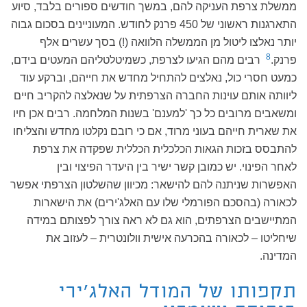
ממשלת צרפת העניקה להם, במשך חודשים ספורים בלבד, סיוע
התארגנות ראשוני של 450 פרנק לחודש. המעוניינים בסכום גבוה
יותר נאלצו ליטול מן הממשלה הלוואה (!) בסך עשרים אלף
8
פרנק.
רבים מהם הגיעו לצרפת, כשמיטלטליהם המעטים בידם,
כמעט חסרי כול, נאלצים להתחיל מחדש את חייהם, וברקע עוד
ליוותה אותם עוינות החברה הצרפתית על שנאלצה להקריב חיים
ומשאבים מרובים כל כך 'למענם' בשנות המלחמה. רבים אכן חיו
את שארית חייהם בעוני מרוד, אם כי רובם נקלטו מחדש והצליחו
להתבסס בזכות הגאות הכלכלית הכללית שפקדה את צרפת
לאחר הפינוי. יש כמובן קשר ישיר בין היעדר הפיצוי ובין
האפשרות שניתנה להם להישאר: מכיוון שהשלטון הצרפתי אפשר
לכאורה (בהסכם הפורמלי שלו עם האלג'ירים) את הישארות
המתיישבים הצרפתים, הוא גם לא ראה צורך לפצותם במידה
שיחליטו – לכאורה בהכרעה אישית וולונטרית – לעזוב את
המדינה.
תקפותו של המודל האלג'ירי