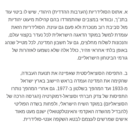
א. אתוס הסולידריות (הערבות ההדדית) היהודי, שיש לו ביטוי עוד
בתנ"ך, ובוודאי במצבים שהתמודדו בהם קהילות מיעוט יהודיות
מול סביבת רוב מנוכרת ולא פעם גם עוינת. הסולידריות הזאת
עומדת למשל במוקד הדאגה הישראלית לכל נעדר בקצווי עולם,
והנכונות לשלוח מחלצים, גם על חשבון המדינה, לכל מטייל שנהג
באופן בלתי אחראי וזהיר, כולל אלה שלא נשמעו לאזהרות של
גורמי הביטחון הישראליים.
ב. התפיסה הסוציאליסטית שאפיינה את תנועת העבודה,
שהקימה את המדינה ועמדה בראש היישוב בארץ ישראל
מ-1933 ועד המהפך בשלטון ב-1977. גם אחרי המהפך נותרו
התפיסות של צדק חברתי וסוציאל-דמוקרטיה (הגרסה הרכה של
הסוציאליזם) במוקד השיח הישראלי, ולפחות בשדה הפוליטי
(להבדיל מהשדה האקדמי והאינטלקטואלי) ישנם מעט מאוד
אישים שמרשים לעצמם לבטא השקפה אנטי-סולידרית.