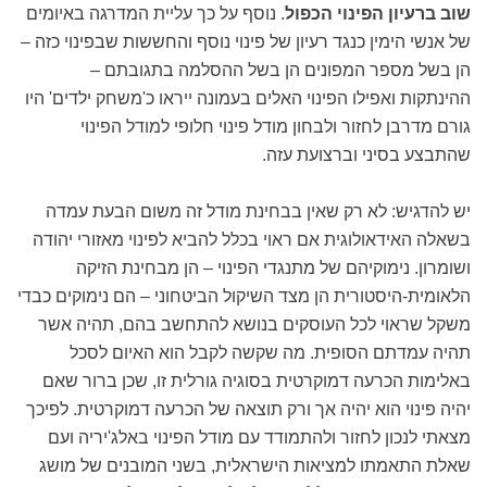
שוב ברעיון הפינוי הכפול
. נוסף על כך עליית המדרגה באיומים
של אנשי הימין כנגד רעיון של פינוי נוסף והחששות שבפינוי כזה –
הן בשל מספר המפונים הן בשל ההסלמה בתגובתם –
ההינתקות ואפילו הפינוי האלים בעמונה ייראו כ'משחק ילדים' היו
גורם מדרבן לחזור ולבחון מודל פינוי חלופי למודל הפינוי
שהתבצע בסיני וברצועת עזה.
יש להדגיש: לא רק שאין בבחינת מודל זה משום הבעת עמדה
בשאלה האידאולוגית אם ראוי בכלל להביא לפינוי מאזורי יהודה
ושומרון. נימוקיהם של מתנגדי הפינוי – הן מבחינת הזיקה
הלאומית-היסטורית הן מצד השיקול הביטחוני – הם נימוקים כבדי
משקל שראוי לכל העוסקים בנושא להתחשב בהם, תהיה אשר
תהיה עמדתם הסופית. מה שקשה לקבל הוא האיום לסכל
באלימות הכרעה דמוקרטית בסוגיה גורלית זו, שכן ברור שאם
יהיה פינוי הוא יהיה אך ורק תוצאה של הכרעה דמוקרטית. לפיכך
מצאתי לנכון לחזור ולהתמודד עם מודל הפינוי באלג'יריה ועם
שאלת התאמתו למציאות הישראלית, בשני המובנים של מושג