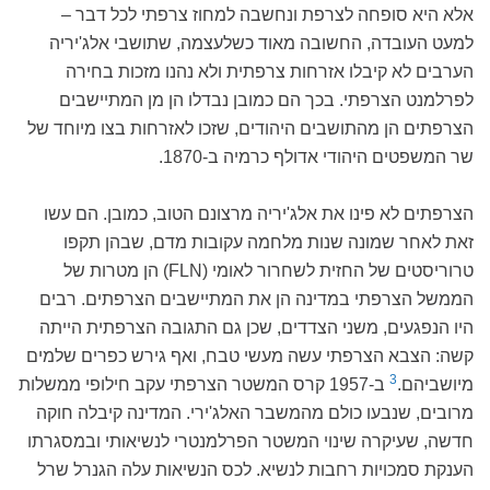
אלא היא סופחה לצרפת ונחשבה למחוז צרפתי לכל דבר –
למעט העובדה, החשובה מאוד כשלעצמה, שתושבי אלג'יריה
הערבים לא קיבלו אזרחות צרפתית ולא נהנו מזכות בחירה
לפרלמנט הצרפתי. בכך הם כמובן נבדלו הן מן המתיישבים
הצרפתים הן מהתושבים היהודים, שזכו לאזרחות בצו מיוחד של
שר המשפטים היהודי אדולף כרמיה ב-1870.
הצרפתים לא פינו את אלג'יריה מרצונם הטוב, כמובן. הם עשו
זאת לאחר שמונה שנות מלחמה עקובות מדם, שבהן תקפו
טרוריסטים של החזית לשחרור לאומי (FLN) הן מטרות של
הממשל הצרפתי במדינה הן את המתיישבים הצרפתים. רבים
היו הנפגעים, משני הצדדים, שכן גם התגובה הצרפתית הייתה
קשה: הצבא הצרפתי עשה מעשי טבח, ואף גירש כפרים שלמים
3
מיושביהם.
ב-1957 קרס המשטר הצרפתי עקב חילופי ממשלות
מרובים, שנבעו כולם מהמשבר האלג'ירי. המדינה קיבלה חוקה
חדשה, שעיקרה שינוי המשטר הפרלמנטרי לנשיאותי ובמסגרתו
הענקת סמכויות רחבות לנשיא. לכס הנשיאות עלה הגנרל שרל