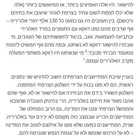
להישאר. היו אלה האמיצים ביותר, או המיואשים ביותר (אלה
שלא יכלו לצפות לשום עתיד בצרפת לאחר שיעזבו את בתיהם
ורכושם). בין העוזבים היו גם כמעט כל 130 אלף יהודי אלג'יריה –
אף שרבים מהם נמנו דווקא עם התומכים במרד האלג'ירי
ובתביעה לעצמאות. אגב, בניגוד לחששותיהם של העוזבים, מי
שבחרו להישאר דווקא לא נשחטו, וכמה מהם אף המשיכו ליהנות
6
ממעמד חברתי מכובד.
מי שנשחטו היו דווקא משתפי הפעולה
7
מקרב האלג'ירים עצמם.
בעניין עזיבת המתיישבים הצרפתים חשוב להדגיש שני נתונים:
ראשית, הם לא פונו בכוח על ידי השלטון הצרפתי המתפנה.
השלטון השאיר בידם את הבחירה אם להישאר או לא, ואף שהם
אהבו מאוד את חייהם באלג'יריה, הרי בהינתן העובדה שהצבא
והממשל הצרפתי עזבו את המדינה, גם הרוב המוחלט של
המתיישבים הכריע שבמצב כזה מקומם לא יכירם עוד באלג'יריה.
שנית, המתיישבים כמעט שלא פוצו על אילוצם לעזוב את המדינה
– לא על הרכוש שנטשו ולא על עגמת הנפש שנגרמה להם.