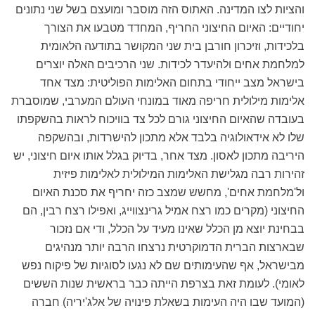
והציות לצו המדינה. האתוס הזה מוסבר ומועצם בשל שני נתונים
יחודיים: האיום החיצוני החריף, המחדד מטבעו את הצורך
בלכידות, וזיכרון חורבן בית שני המקושר בתודעה הלאומית
למלחמת אחים ולהיעדר לכידות. שני הרכיבים האלה יוצרים
בישראל מצב ייחודי בתחום האלימות הפוליטית: מצד אחד
אלימות מילולית חריפה מאוד במונחי העולם המערבי, שמוסברת
בעובדה שהאיום החיצוני גורם לכל צד בוויכוח לראות בהשקפתו
שלו לא אידאולוגיה בלבד אלא מתכון להישרדות, ובהשקפה
היריבה מתכון לאסון. מצד אחר, בדיוק בגלל אותו איום חיצוני, יש
זהירות רבה מגלישת האלימות המילולית לאלימות פיזית
ול'מלחמת אחים', מחשש שמצב כזה יחריף את סכנת האיום
החיצוני (מקרים כמו רצח אמיל גרינצווייג, ואפילו רצח רבין, הם
בבחינת יוצא מן הכלל שאינו מעיד על הכלל, ודי אם נזכור
שבארצות הברית הדמוקרטית נרצחו הרבה יותר מנהיגים
מבישראל, אף שהעימותים שם לא נגעו לסוגיות של פיקוח נפש
לאומי). לעומת זאת בצרפת הייתה כבר בראשית שנות הששים
(המועד שבו היה העימות בשאלת פינויה של אלג'יריה) חברה