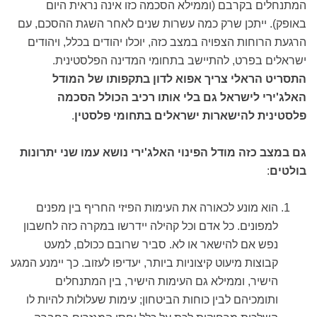
המתנחלים בקרבם (וממילא הסכמה כזו אינה נראית היום
באופק). ייתכן שרק כמה עשרות שנים לאחר השגת ההסכם, עם
הרגעת הרוחות הצפויה במצב כזה, יוכלו יהודים בכלל, ויהודים
ישראלים בפרט, להתיישב בתחומי המדינה הפלסטינית.
התסריט הראלי צריך אפוא לדון בתקפותו של המודל
האלג'ירי לישראל גם בלי אותו רכיב הכולל הסכמה
פלסטינית להישארות ישראלים בתחומי פלסטין
.
גם במצב כזה מודל הפינוי האלג'ירי נושא עמו שני יתרונות
בולטים
:
הוא מונע לכאורה את העימות הפיזי החריף בין מפנים
למפונים. כל אדם וכל קהילה יידרשו במקרה כזה לחשבון
נפש אם להישאר או לא. סביר שרובם ככולם, למעט
קבוצות מיעוט קיצוניות ביותר, יעדיפו לעזוב. כך יימנע המגע
הישיר, וממילא גם העימות הישיר, בין המתנחלים
ותומכיהם לבין כוחות הביטחון; עימות שעלולות להיות לו