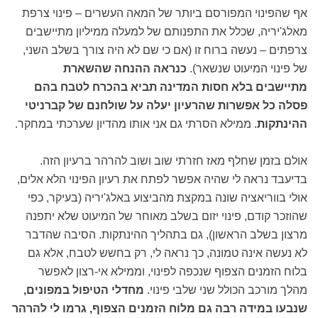
אף שהפינוי המפורסם ביותר של המאה העשרים – פינוי צרפת
מאלג'יריה, שכלל את התפנותם של למעלה ממיליון מתיישבים
צרפתים – נעשה ברוח זו (אם כי שם לא היה צורך בשלב השני,
של פינוי המיעוט שנשאר).
כנראה ההנחה שהשארת
מתיישבים בלא חסות המדינה תביא בהכרח לטבח בהם
פסלה כל אפשרות שהרעיון יעלה על שולחנם של קברניטי
ההינתקות
. ממילא הסרתי גם אני אותו מהדיון שערכתי במחקר.
אולם בזמן שחלף מאז חזרתי שוב ושוב להרהר ברעיון הזה.
בדיעבד נראה לי שהיה אפשר לפתח את רעיון הפינוי הלא אלים,
אולי בווריאציה שונה במקצת מהביצוע באלג'יריה (בעיקר, כפי
שהוזכר קודם, פינוי יזום בשלב מאוחר של המיעוט שלא יתפנה
מרצון בשלב הראשון), גם בתהליך ההינתקות. הסיבה שהדבר
לא נעשה אינה טמונה, כך נראה לי, רק בחשש לטבח, אלא גם
בלוח הזמנים הצפוף שנכפה לפינוי, וממילא אי-רצון לאפשר
מהלך מורכב הכולל שני שלבי פינוי.
מחדלי הטיפול במפונים,
שנבעו במידה רבה גם מלוח הזמנים הצפוף, גרמו לי להרהר