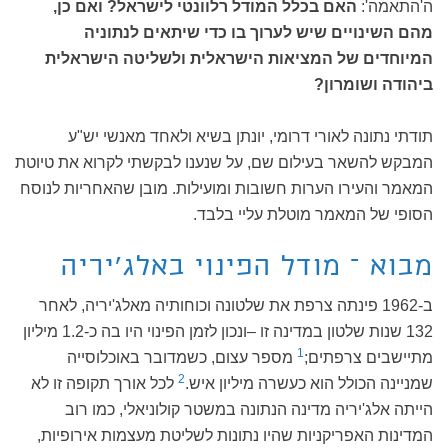
ה'התאמה':
האם בכלל המודל רלוונטי לישראל? ואם כן,
מהם השינויים שיש לערוך בו כדי שיתאים לנתוניה
המיוחדים של המציאות הישראלית ולשליטה הישראלית
ביהודה ושומרון?
תודתי נתונה לאורי דרומי, יונתן בשיא ולאחד מאנשי יש"ע
המבקש להשאר בעילום שם, על שנענו לבקשתי לקרוא את טיוטת
המאמר והעירו הערות חשובות ומועילות. מובן שהאחריות לנוסח
הסופי של המאמר מוטלת עליי בלבד.
מבוא – מודל הפינוי באלג'יריה
ב-1962 פינתה צרפת את שלטונה וכוחותיה מאלג'יריה, לאחר
132 שנות שלטון במדינה זו –ונכון לזמן הפינוי היו בה כ-1.2 מיליון
1
מתיישבים צרפתים;
מספר עצום, כשמדובר באוכלוסייה
2
שמניינה הכולל הוא כעשרה מיליון איש.
לכל אורך תקופה זו לא
הייתה אלג'יריה מדינה הנתונה במשטר קולוניאלי, כמו רוב
המדינות האפריקניות שהיו נתונות לשליטת מעצמות אירופיות,