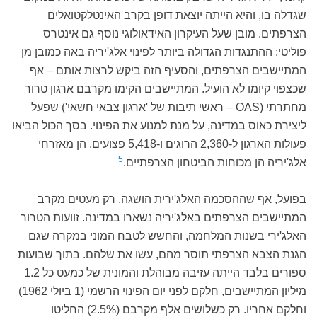
שגדלה בו, והיא הייתה יוצאת דופן בקרב האינטלקטואלים
הצרפתים. מובן שעל העיקרון האידאולוגי נוסף גם אינטרס
פוליטי: ההתנגדות הגדולה ביותר לפינוי אלג'יריה באה כמובן מן
המתיישבים הצרפתים, והסעיף הזה ביקש לרצות אותם – אף
שכצפוי קיומו לא הועיל. המתיישבים הקימו מקרבם ארגון טרור
מחתרתי (OAS – ראשי תיבות של 'ארגון צבאי חשאי') שפעל
ליצירת כאוס במדינה, על מנת למנוע את הפינוי. בסך הכול הביאו
פעולות הארגון ל-2,360 הרוגים ו-5,418 פצועים, הן מאזרחי
5
אלג'יריה הן מכוחות הביטחון הצרפתיים.
בפועל, אף שההסכמה האלג'ירית הושגה, רק מעטים מקרב
המתיישבים הצרפתים באלג'יריה נשארו במדינה. זוועות הטרור
האלג'ירי בשנות המלחמה, והחשש לטבח המוני במקרה שגם
הגנת הצבא הצרפתי תוסר מהם, עשו את שלהם. בתוך שבועות
ספורים בלבד הייתה עזיבה מבוהלת והמונית של כמעט כל 1.2
מיליון המתיישבים, חלקם לפני יום הפינוי הרשמי (1 ביולי 1962)
וחלקם אחריו. רק כשלושים אלף מקרבם (2.5%) החליטו