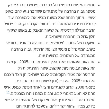
מספר המפונים הצפוי גדול בהרבה. פירוש הדבר לא רק
מספר גבוה בהרבה של מתנגדים שהדבר נוגע להם באופן
אישי – מתוך הנחה שכל מפונה מביא אתו ל'מערכה' עוד
קרובים וידידים המתגוררים בתחומי הקו הירוק, הרי פירוש
הדבר הגדלה דרמטית של שיעור הנאבקים, באופן שיקיף
חלק גדול מן החברה הישראלית.
משקלם של שטחי יו"ש ומעמדם בתודעה היהודית, בוודאי
בקרב המתנחלים ואנשי הציונות הדתית, גבוה בהרבה
ממעמדם של השטחים ברצועת עזה.
התוצאות העגומות של תהליך ההינתקות ב-2005: הן מצד
התוצאות הביטחוניות הקשות, שהרי ההינתקות רק
החריפה את מטחי הקסאמים לעבר ישראל, הן מצד מצבם
של מפוני 2005, שעדיין (נכון לשעת כתיבת הדברים,
בינואר 2008, קרוב לשנתיים וחצי לאחר הפינוי) כמעט איש
11
מהם לא הגיע למגורי קבע, ורבים מהם נותרו מובטלים.
המצב הזה בוודאי יחריף את מאבקם של המועמדים לפינוי
ביו"ש, מכיוון שהוא ישדר להם שמעֵבר להתנגדותם