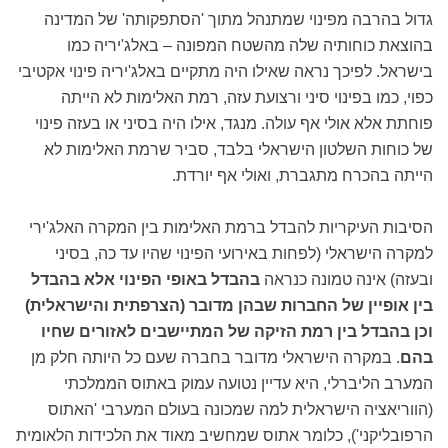
גדול בהרבה מפינוי שמתנהל מתוך 'הסתפקותה' של המדינה
בהוצאת כוחותיה שלה מהשטח המפונה – באלג'יריה כמו
בישראל. לפיכך נראה שאילו היה מתקיים באלג'יריה פינוי אקטיבי
כפוי, כמו בפינוי סיני ורצועת עזה, רמת האלימות לא הייתה
פוחתת אלא אולי אף עולה. מנגד, אילו היה בסיני או בעזה פינוי
של כוחות השלטון הישראלי בלבד, סביר שרמת האלימות לא
הייתה בהכרח מתגברת, ואולי אף יורדת.
הסיבות העיקריות להבדל ברמת האלימות בין המקרה האלג'ירי
למקרה הישראלי (לפחות באירועי הפינוי שהיו עד כה, בסיני
ובעזה) אינה טמונה כנראה
בהבדל באופי הפינוי אלא בהבדל
בין אופיין של החברות שבהן מדובר (הצרפתית והישראלית)
וכן בהבדל בין רמת הזיקה של המתיישבים לאזורים שחיו
בהם
. במקרה הישראלי מדובר בחברה שעם כל היותה חלק מן
המערב הליברלי, היא עדיין נטועה עמוק באתוס הממלכתי
(הווריאציה הישראלית למה שמכונה בעולם המערבי 'האתוס
הרפובליקני'), כלומר אתוס שמחשיב מאוד את הלכידות הלאומית