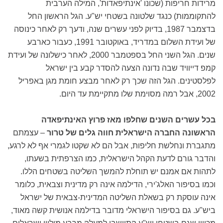
מרידות חריפות (שכונו 'אינתיפאדות', המילה הערבית
להתקוממות) כנגד שלטונה בשטחי יש"ע. הגל הראשון החל
בדצמבר 1987, בדיוק לפני עשרים שנה, ודעך רק לאחר כינוסה
של ועידת השלום במדריד, באוקטובר 1991, כעבור כארבע
שנים. הגל השני החל בספטמבר 2000, לאחר כישלונה של ועידת
קמפ דייוויד שבה נדונה הצעה להסדר קבע בין ישראל
לפלסטינים. הגל הזה שכך רק לאחר מבצע חומת מגן באפריל
2002, אבל רמה מסוימת שלו מתקיימת עד היום.
בכל עשרים השנים שחלפו מאז פרוץ האינתיפאדה
הראשונה החברה הישראלית חווה גלים של טרור
– עצמתם
מתגברת ונחלשת חליפות, אבל הם לא שקטו לגמרי אף לא לרגע,
והדבר גורם לדעת הקהל הישראלית, כמו הצרפתית בשעתו,
לתהות אם אמנם יש תוחלת להמשך השליטה בשטחים הללו.
וכמו בסיפור האלג'ירי, הדילמה אינה רק מדינית וצבאית, כלומר
אינה עוסקת רק בשאלת השליטה המדינית-צבאית של ישראל
ביש"ע. גם בסיפור הישראלי מדובר בדילמה אנושית קשה מאוד,