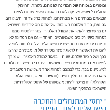
וכופרים בזכותה של המדינה לפנותם
. כלומר: 'החיבוק
הסולידרי' שהיא מעניקה להם בדאגתה האימהית גם לעצם
הוצאתם מבתיהם הוא מבחינתם, לפחות בהקשר זה, חיבוק דוב.
עם זאת, ברור שלנוכח חשיבותו של אתוס הסולידריות הישראלי,
גם מי שרוצה לאמץ את המודל האלג'ירי יצטרך לסטות ממנו
לפחות בשני רכיבים משמעותיים: האחד – גם אם המדינה לא
תפנה בעצמה את המתיישבים הישראלים, עליה לפחות להציע
להם את האפשרות לדאוג לפינוי מסודר של מי מביניהם שירצו
בכך ושל הציוד שלהם. שנית – בניגוד למודל האלג'ירי, יש צורך
לפצות את המתנחלים פיצוי משמעותי, עד כדי התיישבות חלופית
למעוניינים בכך, כדי לצמצם לפחות אחד משלושת המשברים
שנגרמים להם בתהליך הפינוי (המשבר האישי, האידאולוגי
והקהילתי). זו צריכה להיות משמעותו של אתוס הסולידריות
הישראלי בתהליך הפינוי.
* יחסי המתנחלים והחברה
הישראלית לאחר הפינוי