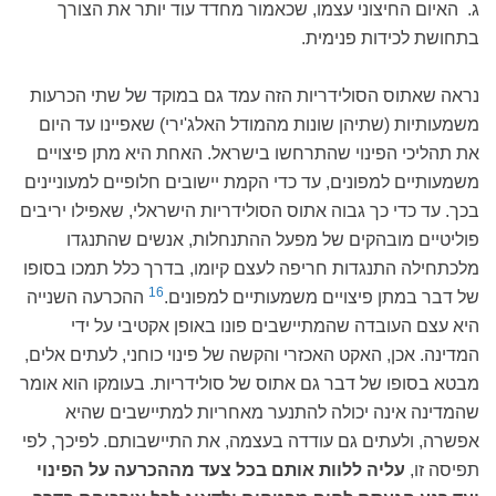
ג. האיום החיצוני עצמו, שכאמור מחדד עוד יותר את הצורך
בתחושת לכידות פנימית.
נראה שאתוס הסולידריות הזה עמד גם במוקד של שתי הכרעות
משמעותיות (שתיהן שונות מהמודל האלג'ירי) שאפיינו עד היום
את תהליכי הפינוי שהתרחשו בישראל. האחת היא מתן פיצויים
משמעותיים למפונים, עד כדי הקמת יישובים חלופיים למעוניינים
בכך. עד כדי כך גבוה אתוס הסולידריות הישראלי, שאפילו יריבים
פוליטיים מובהקים של מפעל ההתנחלות, אנשים שהתנגדו
מלכתחילה התנגדות חריפה לעצם קיומו, בדרך כלל תמכו בסופו
16
של דבר במתן פיצויים משמעותיים למפונים.
ההכרעה השנייה
היא עצם העובדה שהמתיישבים פונו באופן אקטיבי על ידי
המדינה. אכן, האקט האכזרי והקשה של פינוי כוחני, לעתים אלים,
מבטא בסופו של דבר גם אתוס של סולידריות. בעומקו הוא אומר
שהמדינה אינה יכולה להתנער מאחריות למתיישבים שהיא
אפשרה, ולעתים גם עודדה בעצמה, את התיישבותם. לפיכך, לפי
תפיסה זו,
עליה ללוות אותם בכל צעד מההכרעה על הפינוי