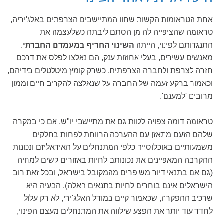
אחת הטראומות הקשות שחוו המתיישבים הצרפתים באלג'יריה,
טראומה שהציפייה לה מן הסתם ליבתה כשלעצמה את
התנגדותם לפינוי, הייתה
השינוי החריף במעמדם החברתי
.
מאנשים עשירים, בעלי אחוזות ענק, הם נאלצו לפלס את דרכם
חזרה לצרפת ולחברה הצרפתית, כשרק קומץ מיטלטלים בידיהם,
וכאמור ברקע זעמה של החברה על שנאלצה להקריב חיים וממון
מרובים 'למענם'.
טראומה דומה צפויה ללוות גם את מתיישבי יו"ש, אם כי במקרה
שלהם הזעם מתאזן עם ההערכה הרווחת לפחות בחלקים
משמעותיים באוכלוסייה כלפי המתנחלים על האידאליזם ונכונות
ההקרבה המאפיינים את נכונותם לחיות באזורים קשים למחיה
(גם אם בתנאי דיור משופרים מהמקובל בישראל, ובכל זאת רוב
הישראלים אינם בוחרים לחיות בתנאים האלה). הבעיה היא
שרכיב ההפקרה, שכאמור קיים במודל האלג'ירי, לא רק עלול
לחדד עוד יותר את הפצע שילווה את המתנחלים מעצם הפינוי,