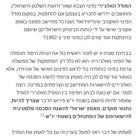
המודל האלג'ירי
(פינוי הצבא ושאר זרועות השלטון הישראלי),
והתושבים יידרשו להכריע בעצמם אם להתפנות, במקום מודל
הפינוי האקטיבי-אינדיווידואלי (שבו כל מתיישב מפונה באופן
אקטיבי ואישי על ידי כוחות הביטחון הישראליים) שיושם
בהינתקות ועוד קודם לכן בפינוי סיני ב-1982?
בבחינת סוגיה זו יש לזכור ראשית כול את הנחת היסוד הכפולה
של הפינוי מאלג'יריה: הוא לא כלל רק 'הסתפקות' של ממשלת
צרפת בפינוי כוחותיה בלי לדאוג לפינוים האישי של אזרחיה, אלא
כאמור עוד קודם לכן היה מאמץ צרפתי להשיג הסכמה של
האלג'ירים להישארות המתיישבים הצרפתים במדינה. רוצה
לומר: אם יש כוונה לבחון חפיפה בין המודל האלג'ירי למודל
שאמור להיות מיושם בשטחי יו"ש פירוש הדבר
שצריך להיות,
כתנאי מוקדם, מאמץ ישראלי להשגת הסכמה פלסטינית
13
להישארותם של המתנחלים בשטחי יו"ש
.
לאמתו של דבר ראוי לפעול בעניין זה גם בלי לאמץ את המודל