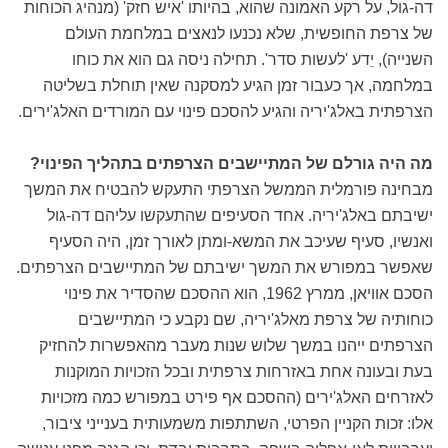
דה-גול, על רקע האמונה שהוא, בהיותו 'איש חזק' (מנהיג הכוחות
של צרפת החופשית, שלא נכנעו לנאצים במלחמת העולם
השנייה), יֵדע 'לעשות סדר'. תחילה ניסה גם הוא את כוחו
במלחמה, אך כעבור זמן הגיע למסקנה שאין תוחלת בשליטה
הצרפתית באלג'יריה והגיע להסכם פינוי עם המורדים האלג'ירים.
מה היה גורלם של המתיישבים הצרפתים בתהליך הפינוי?
מבחינה פורמלית הממשל הצרפתי התעקש להבטיח את המשך
ישיבתם באלג'יריה. אחד הסעיפים שהתעקשו עליהם דה-גול
ואנשיו, סעיף שעיכב את המשא-ומתן לאורך זמן, היה הסעיף
שאפשר במפורש את המשך ישיבתם של המתיישבים הצרפתים.
הסכם אוויאן, ממרץ 1962, הוא ההסכם שהסדיר את פינוי
כוחותיה של צרפת מאלג'יריה, שם נקבע כי המתיישבים
הצרפתים ייהנו במשך שלוש שנות מעבר מהאפשרות להחזיק
בעת ובעונה אחת באזרחות צרפתית ובכל הזכויות המוקנות
לאזרחים האלג'ירים (ההסכם אף פירט במפורש כמה מזכויות
אלו: זכות הקניין הפרטי, השתתפות משמעותית בענייני ציבור,