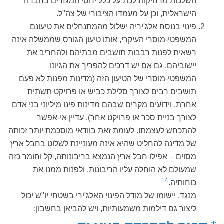
השלכות מרחיקות לכת על כלל יחסי המגזרים בחברה
הישראלית, וכן על מעמדו הציבורי של צה"ל.
פינוי בנוסח אלג'יריה ישלול מהמתנחלים את טיעונם
המשפטי-מוסרי העיקרי, אותו טיעון הגורס שממשלה אינה
רשאית לפנות רבבות תושבים מבתיהם ולהחריב את
יישוביהם. גם אם יש דרכים להפריך את הגיונו
המשפטי-מוסרי של הטיעון הזה (מדינות מפנות לא פעם
תושבים רבים לצורך סלילת כביש או פרויקט תשתית
אחרת, וידועים מקרים שבהם מדינות פינו מיליוני בני אדם
לצורך בניית סכר או פרויקט אחר), עדיין אי-אפשר
להתכחש לעצמתו. לעומת זאת בוודאי מוסכמת יותר זכותה
של מדינה להחליט שהיא אינה מעוניינת לשלוט בחבל ארץ
מסוים – אפילו חבל ארץ הנמצא בריבונותה, קל וחומר כזה
שמעולם לא הוחלה עליו הריבונות, ולפנות ממנו את
14
כוחותיה.
מנגד, יישומו של מודל הפינוי האלג'ירי בשטחי יו"ש יכול
ליצור גם דילמות משמעותיות, ויש להביאן בחשבון: