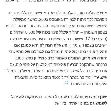
מכיוון שגם בשטחי יש"ע התיישבו למעלה מרבע מיליון ישראלים.
ממילא עולה כמובן שאלת גורלם של המתיישבים הללו. תשובה
מסוימת לכך ניתנה לכאורה באוגוסט 2005, כאשר ממשלת
ישראל ביצעה את תהליך ההינתקות מרצועת עזה ומכמה יישובים
בצפון השומרון – תהליך שכלל פינוי בכוח של 8,500 ישראלים
(תושבי כל 17 היישובים הישראליים ברצועת עזה ועוד ארבעה
יישובים בצפון השומרון).
השאלה הגדולה היא כמובן אם
תהליך פינוי כזה יכול להיות מודל גם לגורלם של מתיישבי
יהודה ושומרון, המונים כאמור כרבע מיליון נפש
, כמובן
בהנחה שתתקבל הכרעה פוליטית דמוקרטית על פינוי כזה. גם
אם נניח שבפועל איש בישראל אינו מדבר על פינוי של רבע מיליון
איש, עדיין מדובר בנתח גדול מאוד מהאוכלוסייה, והשאלה
10
העקרונית בעינה עומדת.
ישנן כמה סיבות להניח שמודל הפינוי בהינתקות לא יוכל
לשמש גם בפינוי עתידי ביו"ש: