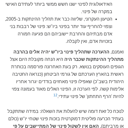
האידאולוגית לפינוי ישנו חשש ממשי ביותר לעתידם האישי
במקרה של פינוי.
הטיעון העקרוני, שליווה כבר את תהליך ההינתקות ב-2005,
וצפוי להחריף עוד יותר בפינוי ביו"ש: פינוי של רבבות בני
אדם מבתיהם והחרבת יישוביהם הם פגיעה חמורה
בזכויות אדם, ואין לקבלה.
ואמנם,
ההערכה שתהליך פינוי ביו"ש יהיה אלים בהרבה
מתהליך ההינתקות שכבר היה
היא הנחה מקובלת היום אצל
הגופים העוסקים בנושא. רק בעת האחרונה פורסמה בכותרת
ראשית בהארץ הערכתם של גורמי הביטחון (כנראה החטיבה
היהודית בשב"כ) שאפילו פינוי מאחזים בודדים יגרור אחריו
אלימות קשה. לפי הערכה זו, הפינוי האלים מאוד בעמונה צפוי
12
להיות 'הרף התחתון' של פינוי עתידי.
לנוכח כל זאת דומה שיש להעלות את השאלה: במידה שתתקבל
בעתיד הכרעה פוליטית דמוקרטית בזכות פינוי שטחי יו"ש (כולם
או מרביתם),
האם אין לשקול פינוי של המתיישבים על פי