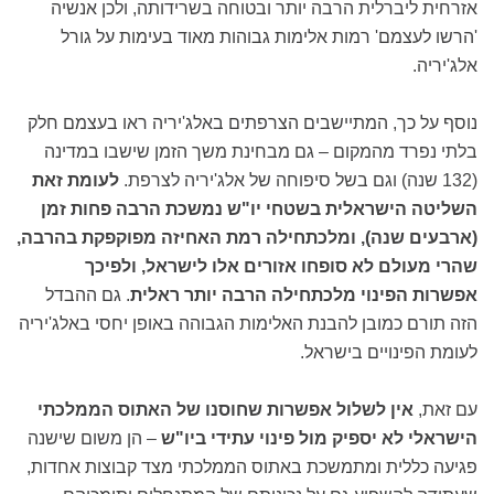
אזרחית ליברלית הרבה יותר ובטוחה בשרידותה, ולכן אנשיה
'הרשו לעצמם' רמות אלימות גבוהות מאוד בעימות על גורל
אלג'יריה.
נוסף על כך, המתיישבים הצרפתים באלג'יריה ראו בעצמם חלק
בלתי נפרד מהמקום – גם מבחינת משך הזמן שישבו במדינה
(132 שנה) וגם בשל סיפוחה של אלג'יריה לצרפת.
לעומת זאת
השליטה הישראלית בשטחי יו"ש נמשכת הרבה פחות זמן
(ארבעים שנה), ומלכתחילה רמת האחיזה מפוקפקת בהרבה,
שהרי מעולם לא סופחו אזורים אלו לישראל, ולפיכך
אפשרות הפינוי מלכתחילה הרבה יותר ראלית
. גם ההבדל
הזה תורם כמובן להבנת האלימות הגבוהה באופן יחסי באלג'יריה
לעומת הפינויים בישראל.
עם זאת,
אין לשלול אפשרות שחוסנו של האתוס הממלכתי
הישראלי לא יספיק מול פינוי עתידי ביו"ש
– הן משום שישנה
פגיעה כללית ומתמשכת באתוס הממלכתי מצד קבוצות אחדות,