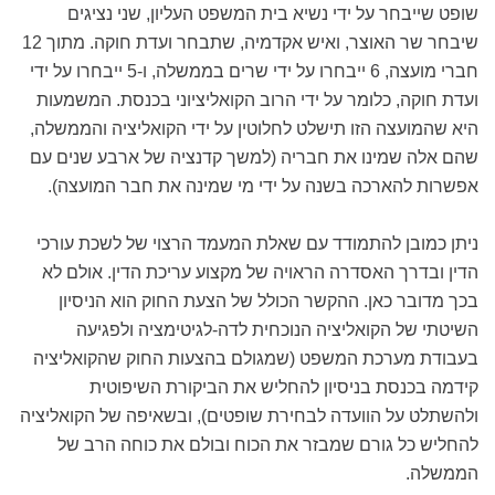
שופט שייבחר על ידי נשיא בית המשפט העליון, שני נציגים
שיבחר שר האוצר, ואיש אקדמיה, שתבחר ועדת חוקה. מתוך 12
חברי מועצה, 6 ייבחרו על ידי שרים בממשלה, ו-5 ייבחרו על ידי
ועדת חוקה, כלומר על ידי הרוב הקואליציוני בכנסת. המשמעות
היא שהמועצה הזו תישלט לחלוטין על ידי הקואליציה והממשלה,
שהם אלה שמינו את חבריה (למשך קדנציה של ארבע שנים עם
אפשרות להארכה בשנה על ידי מי שמינה את חבר המועצה).
ניתן כמובן להתמודד עם שאלת המעמד הרצוי של לשכת עורכי
הדין ובדרך האסדרה הראויה של מקצוע עריכת הדין. אולם לא
בכך מדובר כאן. ההקשר הכולל של הצעת החוק הוא הניסיון
השיטתי של הקואליציה הנוכחית לדה-לגיטימציה ולפגיעה
בעבודת מערכת המשפט (שמגולם בהצעות החוק שהקואליציה
קידמה בכנסת בניסיון להחליש את הביקורת השיפוטית
ולהשתלט על הוועדה לבחירת שופטים), ובשאיפה של הקואליציה
להחליש כל גורם שמבזר את הכוח ובולם את כוחה הרב של
הממשלה.