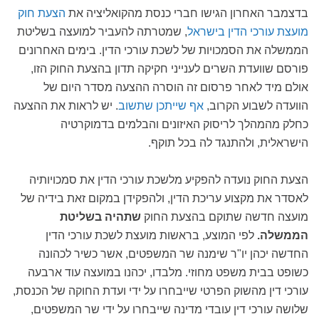
בדצמבר האחרון הגישו חברי כנסת מהקואליציה את
הצעת חוק
מועצת עורכי הדין בישראל
, שמטרתה להעביר למועצה בשליטת
הממשלה את הסמכויות של לשכת עורכי הדין. בימים האחרונים
פורסם שוועדת השרים לענייני חקיקה תדון בהצעת החוק הזו,
אולם מיד לאחר פרסום זה הוסרה ההצעה מסדר היום של
הוועדה לשבוע הקרוב,
אף שייתכן שתשוב
. יש לראות את ההצעה
כחלק מהמהלך לריסוק האיזונים והבלמים בדמוקרטיה
הישראלית, ולהתנגד לה בכל תוקף.
הצעת החוק נועדה להפקיע מלשכת עורכי הדין את סמכויותיה
לאסדר את מקצוע עריכת הדין, ולהפקידן במקום זאת בידיה של
מועצה חדשה שתוקם בהצעת החוק
שתהיה בשליטת
הממשלה.
לפי המוצע, בראשות מועצת לשכת עורכי הדין
החדשה יכהן יו"ר שימנה שר המשפטים, אשר כשיר לכהונה
כשופט בבית משפט מחוזי. מלבדו, יכהנו במועצה עוד ארבעה
עורכי דין מהשוק הפרטי שייבחרו על ידי ועדת החוקה של הכנסת,
שלושה עורכי דין עובדי מדינה שייבחרו על ידי שר המשפטים,