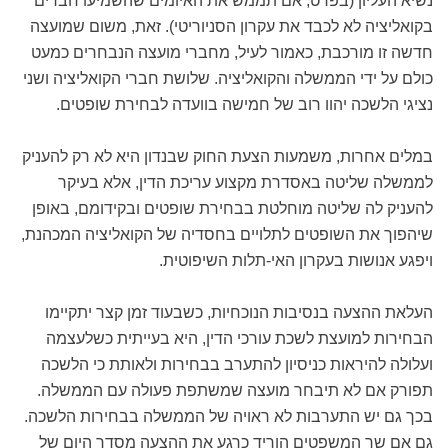
נשיא העליון (בפרט, אם תממש את האיומים שהשמיעו חברים
בקואליציה לא לכבד את עקרון הסניוריטי). זאת, משום שמועצה
חדשה זו מורכבת, כאמור לעיל, מחברי מועצה הנבחרים כמעט
כולם על ידי הממשלה והקואליציה. שלושת חברי הקואליציה ושני
נציגי הלשכה יהוו רוב של חמישה בוועדה לבחירת שופטים.
במלים אחרות, משמעות הצעת החוק שבנדון היא לא רק להעניק
לממשלה שליטה באסדרת מקצוע עריכת הדין, אלא בעיקר
להעניק לה שליטה מוחלטת בבחירת שופטים ובקידומם, באופן
שיהפוך את השופטים לתלויים בחסדיה של הקואליציה המכהנת,
ויפגע אנושות בעקרון האי-תלות השיפוטית.
העלאת ההצעה בנסיבות הנוכחיות, כשבעוד זמן קצר יתקיימו
הבחירות למועצת לשכת עורכי הדין, היא בעייתית כשלעצמה
ועלולה להיראות כניסיון להתערב בבחירות ולאותת כי הלשכה
תפורק אם לא תיבחר מועצה שמשתפת פעולה עם הממשלה.
בכך גם יש התערבות לא ראויה של הממשלה בבחירות הלשכה.
גם אם שר המשפטים הוריד כרגע את ההצעה מסדר היום של