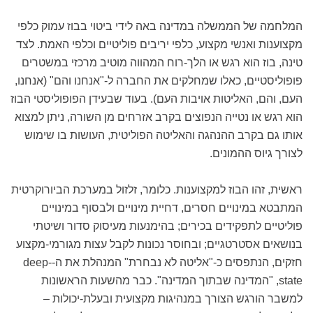
המלחמה של הממשלה במדינה באה לידי ביטוי בבוז עמוק כלפי
מקצוענות ואנשי מקצוע, כלפי יריבים פוליטיים וכלפי האמת. לצד
טינה, בוז הוא רגש או הלך-רוח המהווה מוטיב מרכזי במשטרים
פופוליסטיים, כאלו שמחלקים את החברה ל-"אנחנו והם" (אנחנו,
העם, והם, האליטות אויבות העם). בעוד שבעידן הפופוליסטי הבוז
הוא רגש או נטייה הנפוצים בקרב אזרחים מן השורה, ניתן למצוא
אותו גם בקרב ההנהגה והאליטה הפוליטית, העושות בו שימוש
לצורך גיוס ההמונים.
ראשית, זהו הבוז למקצוענות. כלומר, זלזול במערכת הביורוקרטית
המתבטא במינויים חסרים, דחיית מינויים ולבסוף במינויים
פוליטיים לתפקידים בכירים; בהימנעות מעיסוק סדור ושיטתי
בנושאים אסטרטגיים; ובחוסר נכונות לקבל עצות מגורמי-מקצוע
חזקים, הנתפסים כ-"אליטה לא נבחרת" המנהלת את ה-deep-
state, "המדינה שבתוך המדינה". כבר מהשעות הראשונות
למשבר הורגש הצורך במנהיגות מקצועית ובעלת-יכולות –