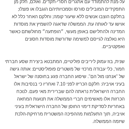
על-מנת להתמודד עם אתגרים חסרי-תקדים. ואולם, חלק מן
התפקידים המובילים סורסו וסמכויותיהם הוגבלו או פוצלו;
בחלקם הוצבו אנשים ללא שיעור קומה; וחלקם האחר כלל לא
אוישו עד לאותה עת. הממשלה שדאגה להשמיץ את מוסדות
המדינה ולהחלישם באופן מעשי, ״הופתעה״ מחולשתם כאשר
היא נאלצה לגייסם למשימה שדורשת מוסדות חסונים
ואפקטיביים.
שנית, בוז עמוק ליריבים פוליטיים, המתבטא ביצירת שסע חברתי
חמור, כלי עבודה מרכזי של משטרים פופוליסטיים: אותה גישה
של "אנחנו מול הם". שיסוע החברה פגע בחוסנה של ישראל
בעיני אויביה: חלקם הכריזו לפני 7.10 ואחריו כי בנסיבות אלו
החברה הישראלית נראתה להם שברירית מאי פעם. לנוכח
הכרזות אלו מאשימים חברי הממשלה את תנועות המחאה
באחריות לסדיקת דימוי החוסן של החברה הישראלית בעיני
אויביה, תוך התעלמות מההפיכה המשטרית מרחיקת-הלכת
שיזמה הממשלה.