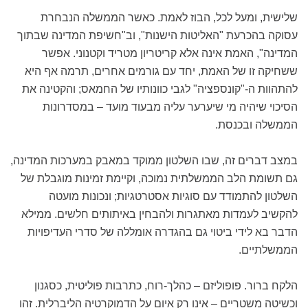
שלישית, ומעל לכל, הבוז לאמת. כאשר הממשלה הנבחרת
עסוקה בהכרעת "האליטות הישנות", וב"חשיפת המדינה שבתוך
המדינה", האמת אינה אלא קריטריון מטריד וקטנוני. אפשר
ששחיקה זו של האמת, יחד עם גורמים אחרים, תרמה אף היא
להתהוות ה-"קונספציה" לגבי כוונותיו של החמאס; והקטינה את
הסיכוי שיהיה מי שיערער עליה מבעוד מועד – במסדרונות
הממשלה ובכנסת.
במצב דברים זה, שבו השלטון ממוקד במאבק במערכות המדינה,
גם תשומת הלב הממשלתית נמוכה, וקיימת זמינות מוגבלת של
השלטון להתמודד עם סוגיות אסטרטגיות; ונכונות מועטה
להקשיב לעמדות מאתגרות ולהבחין באיתותים חלשים. ממילא
הדבר בא לידי ביטוי גם בהגדרה אומללה של סדרי העדיפויות
הממשלתיים.
הלקח ברור. פופוליזם – כהלך-רוח, כתרבות פוליטית, כסגנון
וכשיטה משטריים – אינו רק איום על הדמוקרטיה הליברלית. זהו