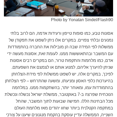
Photo by Yonatan Sindel/Flash90
אסונות טבע, כמו סופות טייפון ורעידות אדמה, הם לרוב בלתי
נמנעים ובלתי צפויים. במקרים אלו ניתן לשפוט את תפקודן של
ממשלות לפי המידה שבה הן מובילות את החברה בהתמודדות
עם המשבר ובהתאוששות ממנו. לעומת זאת, אסונות מעשה ידי
אדם, כמו מלחמות והתקפות טרור, הם במקרים רבים אסונות
שניתן להיערך אליהם, למנוע אותם או לצמצם את השפעתם.
לפיכך, במקרים אלה, יש לשפוט ממשלות לפי מידת-הצלחתן
בהיערכות כלפי האסון ומניעתו, ומשעה שהתרחש – לפי הצלחתן
בהתמודדות עמו, ומאוחר יותר, בהשתקמות ממנו. במלחמה
הנוכחית שפרצה ב-7 באוקטובר, ממשלת ישראל נכשלה ונכשלת
מכל הבחינות הללו. חמישה שבועות לתוך המשבר, שהחל
במתקפה הקטלנית ביותר שחוו יהודים מאז מלחמת העולם
השנייה, הממשלה עדיין עוסקת בהקמת מנגנונים שיענו על צורכי