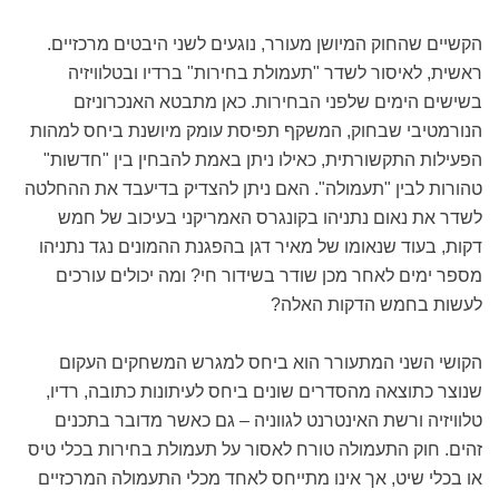
הקשיים שהחוק המיושן מעורר, נוגעים לשני היבטים מרכזיים.
ראשית, לאיסור לשדר "תעמולת בחירות" ברדיו ובטלוויזיה
בשישים הימים שלפני הבחירות. כאן מתבטא האנכרוניזם
הנורמטיבי שבחוק, המשקף תפיסת עומק מיושנת ביחס למהות
הפעילות התקשורתית, כאילו ניתן באמת להבחין בין "חדשות"
טהורות לבין "תעמולה". האם ניתן להצדיק בדיעבד את ההחלטה
לשדר את נאום נתניהו בקונגרס האמריקני בעיכוב של חמש
דקות, בעוד שנאומו של מאיר דגן בהפגנת ההמונים נגד נתניהו
מספר ימים לאחר מכן שודר בשידור חי? ומה יכולים עורכים
לעשות בחמש הדקות האלה?
הקושי השני המתעורר הוא ביחס למגרש המשחקים העקום
שנוצר כתוצאה מהסדרים שונים ביחס לעיתונות כתובה, רדיו,
טלוויזיה ורשת האינטרנט לגווניה – גם כאשר מדובר בתכנים
זהים. חוק התעמולה טורח לאסור על תעמולת בחירות בכלי טיס
או בכלי שיט, אך אינו מתייחס לאחד מכלי התעמולה המרכזיים