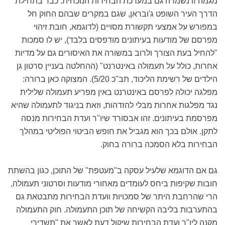
מגמה זו נשמרה גם במערכת הבחירות הנוכחית. כבר בתחילת
הדרך העיר השופט ג'ובראן, שגם במקרים שבהם החוק חל
במפורש על אמצעי תקשורת מסויים (לדוגמא, חובת זיהוי
מפרסם של מודעות בעיתונים מודפסים בלבד), יש לו סמכות
"להחיל בעת הצורך ולרוב במשורה את האיסורים גם על מדיות
אחרות, כולל על תעמולה באינטרנט" (ההחלטה בעניין סרטון גן
הילדים של רשימת הליכוד, תב"כ 5/20). המצוקה כאן ברורה:
מפלגה יכולה לפרסם באינטרנט באין מפריע תעמולה שלילית
נגד מפלגות אחרות מבלי להזדהות, וזאת בניגוד לתעמולה שהיא
מפרסמת בעיתונים. זהו אבסורד שיו"ר ועדת הבחירות מנסה
לתקן. אולם בכך הוא מגביל את חופש הביטוי הפוליטי במהלך
הבחירות בלא הסמכה ברורה בחוק.
גם אם הדוגמא שלעיל עסקה ב"מעטפת" של התוכן, כגון בהשתת
חובות שקיפות ביחס לעומדים מאחורי מודעות וסרטוני תעמולה,
הרי שהרחבת היתר של סמכויות וועדת הבחירות מתבטאת גם
בהתערבות בליבה הקשיחה של תוכן התעמולה. חוק התעמולה
מקנה ליו"ר ועדת הבחירות שיקול דעת לאשר את "תשדירי