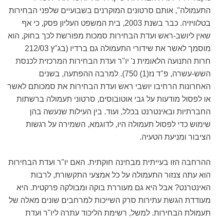
התעמולה", אותם סרטונים המוקרנים בשבועיים שלפני הבחירות
בטלוויזיה. כבר בשנת 2003, בית המשפט העליון פסק, כי אף
שאין ליושב-ראש ועדת הבחירות סמכות מפורשת לכך בחוק, הוא
מוסמך לאשר את שידורי התעמולה גם ברדיו (בג"ץ 212/03
חרות התנועה הלאומית נ' יו"ר ועדת הבחירות המרכזית לכנסת
השש-עשרה, פ"ד נז(1) 750). למרבה ההפתעה, בשנים
האחרונות הרחיבו יושבי ראש ועדת הבחירות את סמכותם לאשר
או לפסול מודעות על גבי אוטובוסים, סרטוני תעמולה ברשתות
החברתיות ובאינטרנט בכלל, ועוד. בין העילות שנעשה בהן
שימוש כדי לפסול תעמולה היו, לדוגמא, השמירה על רגשות
הציבור ומניעת הטעיה.
ההרחבה הזו בעייתית מבחינה חוקתית. האם יו"ר ועדת הבחירות
הוא עתה צנזור התעמולה על כל אמצעי התקשורת, לרבות
האינטרנט? אבל היא גם מעוררת בוקה ומבולקה פרקטית. היא
מעודדת הגשת עתירות סרק השייכות למרחבים שונים מאלה של
תעמולת הבחירות. למשל, רשימת הליכוד עתרה ליו"ר ועדת