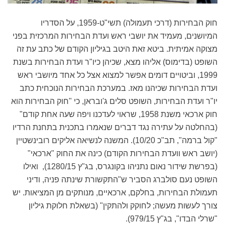
חוק הבחירות (דרכי תעמולה) תשי"ט-1959, על הסדריו
המיושנים, מעמיד את יושבי ראש ועדת הבחירות המרכזית בפני
מצוקה אמיתית. ביטא זאת היטב בגיליון הקודם של כתב עת זה
השופט (בדימוס) אליהו מצא, שכיהן כיו"ר ועדת הבחירות בשנת
1999, וביטויים דומים אפשר למצוא אצל כל אחד מיושבי ראש
ועדת הבחירות שכיהנו מאז. במערכת הבחירות הנוכחית כתב
יו"ר ועדת הבחירות, השופט סלים ג'ובראן, כי "חוק הבחירות הוא
חוק ארכאי משנת 1958, שראוי לעדכנו ויפה שעה אחת קודם"
(בהחלטה על עתירה נגד דברים שנאמרו בתכנית בתחנת הרדיו
"קול ברמה", תב"כ 10/20). המשנה לנשיאה אליקים רובינשטיין
(יושב ראש וועדת הבחירות הקודם) כינה את החוק "ארכאי"
(בפרשת שידור נאום נתניהו בקונגרס, בג"ץ 1280/15), ואילו
השופט נעם סולברג הסביר ש"התקשורת שינתה פניה, ודיני
תעמולת הבחירות, בחלקם, ארכאיים, מנותקים מן המציאות. יש
צורך לעשות מעשה; לחוקק ולהתקין" (בשאלת חלוקת גיליון
"שרלי הבדו", בג"ץ 979/15).