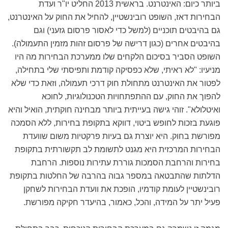
ביותר כיום: האינטרנט. בראשית 2013 החליט יו"ר ועדת
הבחירות דאז, השופט רובינשטיין, להחיל את החוק על האינטרנט,
גם בהיבטים תוכניים (למשל כדי לאסור פרסום גזעני) וגם
בהיבטים אחרים (כגון דרישה של פרסום זהות מזמין התעמולה).
השופט הסביר בסיכום הלקחים שלו ממערכת הבחירות מה היו
מניעיו: "לא ראיתי, שלא כפסיקה קודמת ותפיסתי שלי בתחילה,
לפטור את האינטרנט מתחולת חוק דרכי תעמולה, וזאת כדי שלא
להפוך את החוק, עם ההתפתחויות הטכנולוגיות, לחוכא
ואיטלולא". זוהי גישה בעייתית ביותר מבחינה חוקתית, הואיל והיא
פוגעת בזכות לחופש ביטוי, דווקא בתקופת בחירות, ללא הסמכה
מפורשת בחוק. היא יוצרת גם בעיות פרקטיות משום שוועדת
הבחירות המרכזית היא מגנט לתשומת לב תקשורתית בתקופת
בחירות והרחבת הסמכות גוררת עתירות נוספות. הרחבת
הדלתות שהתבטאה במספר גבוה בהרבה של החלטות בתקופת
רובינשטיין לעומת קודמיו, הופכת את וועדת הבחירות לשחקן
פעיל יתר על המידה, והכל, כאמור, בהיעדר חקיקה מפורשת.