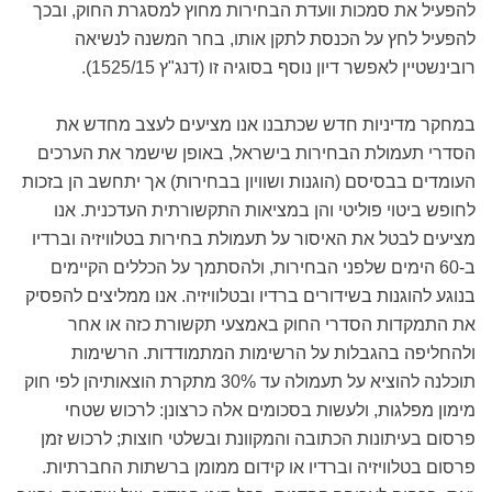
להפעיל את סמכות וועדת הבחירות מחוץ למסגרת החוק, ובכך
להפעיל לחץ על הכנסת לתקן אותו, בחר המשנה לנשיאה
רובינשטיין לאפשר דיון נוסף בסוגיה זו (דנג"ץ 1525/15).
במחקר מדיניות חדש שכתבנו אנו מציעים לעצב מחדש את
הסדרי תעמולת הבחירות בישראל, באופן שישמר את הערכים
העומדים בבסיסם (הוגנות ושוויון בבחירות) אך יתחשב הן בזכות
לחופש ביטוי פוליטי והן במציאות התקשורתית העדכנית. אנו
מציעים לבטל את האיסור על תעמולת בחירות בטלוויזיה וברדיו
ב-60 הימים שלפני הבחירות, ולהסתמך על הכללים הקיימים
בנוגע להוגנות בשידורים ברדיו ובטלוויזיה. אנו ממליצים להפסיק
את התמקדות הסדרי החוק באמצעי תקשורת כזה או אחר
ולהחליפה בהגבלות על הרשימות המתמודדות. הרשימות
תוכלנה להוציא על תעמולה עד 30% מתקרת הוצאותיהן לפי חוק
מימון מפלגות, ולעשות בסכומים אלה כרצונן: לרכוש שטחי
פרסום בעיתונות הכתובה והמקוונת ובשלטי חוצות; לרכוש זמן
פרסום בטלוויזיה וברדיו או קידום ממומן ברשתות החברתיות.