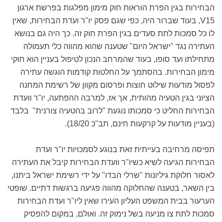
הבחירות בגין הפרת הוראות חוק מימון מפלגות בפרשת ארגון
V15, בעוד שברור היה, כפי שגם פסק יו"ר ועדת הבחירות, שאין
לו כל סמכות לתת סעדים בגין הפרת חוק זה. כך היה גם בנושא
העתירה נגד "ישראל היום" שטענה שהוא מהווה כלי תעמולה
מתחילתו ועד סופו, בעוד שהמרחב הנכון לטיפול בעניין הוא חוקי
מימון הבחירות. בהסתמך על החלטות קודמות הוגשה עתירה
לפסול מודעות שילוט חוצות ופרסום מקוון של רשימת המחנה
הציוני בגין הטעיה מהותית, אך אז, למרבה ההפתעה, יו"ר וועדת
הבחירות החליט כי סמכותו נוגעת "לרוב בהטעיה צורנית" בלבד
(בעניין מודעות על קרקעות חינם, תב"כ 18/20).
תפיסה מרחיבה בעייתית זאת בנוגע לסמכויות יו"ר ועדת
הבחירות הגיעה לשיא כשיו"ר וועדת הבחירות קיבל את העתירה
לאסור חלוקת גיליונות "שרלי הבדו" על ידי רשימת ישראל ביתנו,
בין השאר, בטענה שהחלוקה מהווה פגיעה ברגשות דתיים. שופטי
הערעור בבית המשפט העליון העירו שאין ליו"ר ועדת הבחירות
סמכות לתת צו מניעה בשל נימוק זה. ואולם, במקום להפסיק