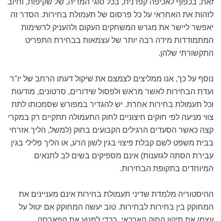
זאת, בכפוף לאכיפה קפדנית, בכל סוגי המדיה, של שקיפות, וחיוב
לזהות את האחראי על כל פרסום של תעמולת בחירות. הסדר זה
יאפשר ליישר את מגרש המשחקים העקום ולהעניק לרשימות
המתמודדות מידה רבה יותר של עצמאות בבחירת התפריט
התקשורתי שלהן.
נוסף על כך, אנו ממליצים לצמצם את שיקול דעתו הרחב של יו"ר
ועדת הבחירות לאשר מראש ולפסול שידורים, סרטונים, מודעות
וכל תעמולת בחירות אחרת. יש להגדיר במפורש שסמכותו לתת
צווי מניעה לפי חוקים חיצוניים לחוק התעמולה תתקיים רק במקרי
קצה כאשר הסעדים הרגילים הקבועים בחוק (למשל, הליך אזרחי
בבית משפט לשם קבלת פיצוי בגין לשון הרע, או הליך פלילי בגין
עבירת הסתה לגזענות) אינם מספיקים בשים לב לתנאים
המיוחדים בתקופת הבחירות.
ההיסטוריה מלמדת שדיני תעמולת בחירות אינם מעניינים את
המחוקק בין בחירות לבחירות. טוב יעשה המחוקק אם יטול על
עצמו את תיקון החוק הארכאי, בכדי למנוע את הפארסה