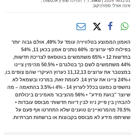
01 במאי 2024
|
מאת:
ד"ר תהילה שוורץ אלטשולר,
אינה אורלי ספוז'ניקוב
האמון הממוצע בטלוויזיה עומד על 49%, אולם גבוה יותר
בפילוח לפי ערוצים: 60% נותנים אמון בכאן 11, 54%
בחדשות 12 • 65% משתמשים בווטסאפ לצריכת חדשות,
44% משתמשים לשם כך בטלגרם • 50.5% מהימין ציינו
במצטבר את ערוצים 11,12,13 כערוץ העיקרי שהם צופים בו,
ו-24% ציינו את ערוץ 14. לעומת זאת, במרכז ובשמאל לא
נחשפים כמעט בכלל לערוץ 14 - 4% ו-3.5% בהתאמה – מה
שיוצר "בועת מידע" • 56% מהציבור מאמינים ביכולתם
להבחין בין פייק ניוז לבין דיווח חדשותי מבוסס עובדות •
70.5% מהמרואיינים טוענים שלא התחרטו אף פעם על
ששיתפו מידע לא מבוסס בקבוצות או ברשתות חברתיות.