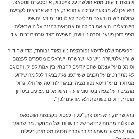
וקבוצת ידיעות. מטא חולשת על פייסבוק, אינסטגרם ווטסאפ.
היא אכן לא מבצעת עריכה עיתונאית, אך היא אחראית לקביעת
גבולות השיח ובעצם מחליטה לאילו סוגי מידע ייחשפו
הישראלים. היא אמורה להיות אחראית להגנה על הישראלים
מפני תוכן פוגעני וסרטוני זוועה, השפעה מצד גורמים זרים ועוד".
"הפגיעות שלנו לדיסאינפורמציה ניוז מאוד גבוהה", מדגישה ד"ר
שוורץ אלטשולר, "יש כאן שרשרת: ישראלים מספרים לעצמם
וסומכים על עצמם שהם יודעים להבחין בין אמת לפייק, והם גם
לא מתחרטים על תכנים ששיתפו. זאת בניגוד לכל מה שידוע
ממחקרים על דיסאינפורמציה ובניגוד לחרטה של חלק גדול
מהציבור על צפיה בסרטוני זוועה. הישראלים מציגים ביטחון
מופרז, חולים בשתפת ולא מודעים לכך".
בהקשר זה, היא מוסיפה, "עלינו לעסוק בקבוצות הווטסאפ
שנופלות מתחת לרדאר של הרשויות ושל המחקר. מה שהופך
אותן לאמצעי משמעותי בהעברת תכנים מסיתים, רעילים