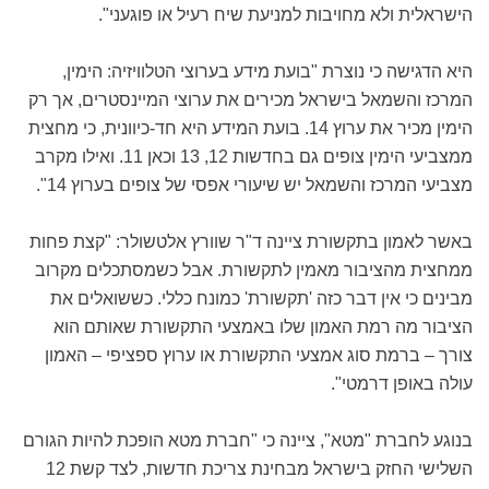
הישראלית ולא מחויבות למניעת שיח רעיל או פוגעני".
היא הדגישה כי נוצרת "בועת מידע בערוצי הטלוויזיה: הימין,
המרכז והשמאל בישראל מכירים את ערוצי המיינסטרים, אך רק
הימין מכיר את ערוץ 14. בועת המידע היא חד-כיוונית, כי מחצית
ממצביעי הימין צופים גם בחדשות 12, 13 וכאן 11. ואילו מקרב
מצביעי המרכז והשמאל יש שיעורי אפסי של צופים בערוץ 14".
באשר לאמון בתקשורת ציינה ד"ר שוורץ אלטשולר: "קצת פחות
ממחצית מהציבור מאמין לתקשורת. אבל כשמסתכלים מקרוב
מבינים כי אין דבר כזה 'תקשורת' כמונח כללי. כששואלים את
הציבור מה רמת האמון שלו באמצעי התקשורת שאותם הוא
צורך – ברמת סוג אמצעי התקשורת או ערוץ ספציפי – האמון
עולה באופן דרמטי".
בנוגע לחברת "מטא", ציינה כי "חברת מטא הופכת להיות הגורם
השלישי החזק בישראל מבחינת צריכת חדשות, לצד קשת 12