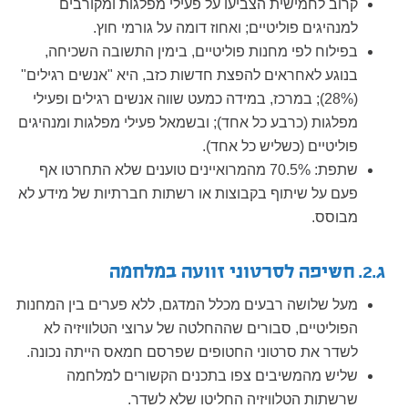
קרוב לחמישית הצביעו על פעילי מפלגות ומקורבים
למנהיגים פוליטיים; ואחוז דומה על גורמי חוץ.
בפילוח לפי מחנות פוליטיים, בימין התשובה השכיחה,
בנוגע לאחראים להפצת חדשות כזב, היא "אנשים רגילים"
(28%); במרכז, במידה כמעט שווה אנשים רגילים ופעילי
מפלגות (כרבע כל אחד); ובשמאל פעילי מפלגות ומנהיגים
פוליטיים (כשליש כל אחד).
שתפת: 70.5% מהמרואיינים טוענים שלא התחרטו אף
פעם על שיתוף בקבוצות או רשתות חברתיות של מידע לא
מבוסס.
ג.2. חשיפה לסרטוני זוועה במלחמה
מעל שלושה רבעים מכלל המדגם, ללא פערים בין המחנות
הפוליטיים, סבורים שההחלטה של ערוצי הטלוויזיה לא
לשדר את סרטוני החטופים שפרסם חמאס הייתה נכונה.
שליש מהמשיבים צפו בתכנים הקשורים למלחמה
שרשתות הטלוויזיה החליטו שלא לשדר.