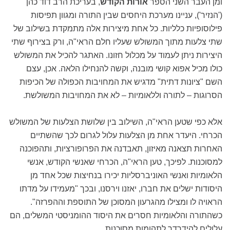
ומן העבר השני הספר
אורות הקודש
, בעריכת הרב דוד כהן
('הנזיר'), עניינו מערכת היחסים שבין התורה ומגוון תפיסות
פילוסופיות כלליות. כל אחת מיצירות אלה מתמקדת בשילוב של
שתי צלעות מתוך המשולש שעליו חלם הראי"ה, ורק בצירוף שתי
היצירות ניתן לעמוד על מכלול חזונו. האתגר להכיל את המשולש
כולו מכיל אפוא קושי מובנה, וקשה להנחילו הלאה. אכן, עצם
השם "ציונות דתית" מדגיש את המחויבות הכפולה של הכיפות
הסרוגות – לתורה וללאומיות – לא את המחויבות המשולשת.
אלא כפי שטען הראי"ה, השילוב בין שלושת הצלעות של המשולש
הכרחי. היעדר אחת מן הצלעות עלול לגרום לכך שהשתיים
האחרות תצאנה מאיזון, תאבדנה את הפרופורציות, ותהפוכנה
למסוכנות. לפיכך, טען הראי"ה, הכרחי שאנשי הקודש, אנשי
הלאומיות ואנשי האוניברסליות יכירו בנחיצות שכל אחד מן
היסודות ישלים את חברו, יאזנו וירסנו, ובכך "מעמידו על מדתו
הראויה לו ומצילו מהגרעון המסוכן של התוספת וההפרזה".
כשהתורה והלאומיות חסרים את היסוד ההומניסטי המשלים, הם
עלולים להידרדר לתהומות מסוכנות.