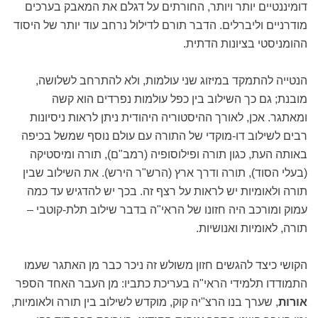
דומיננטיים יותר ויותר, החורתים על דגלם את המאבק בערכים
מודרניים וליברלים. הדבר תורם לדילול נרחב עוד יותר של היסוד
ההומניסטי בציונות הדתית.
הנטייה להתמקד במיזוג שני עולמות, ולא להתרחב לשלושה,
מובנת; גם כך השילוב בין כפל עולמות נפרדים הוא קשה
ומאתגר. אכן, לאורך ההיסטוריה היהודית ניתן לראות ניסיונות
רבים לשילוב דו-מוקדי של התורה עם עולם נוסף שמשל בכיפה
באותה העת, כגון תורה ופילוסופיה (רמב"ם), תורה ומיסטיקה
(בעלי הסוד), תורה ודרך ארץ (הרש"ר הירש). את השילוב שבין
תורה ולאומיות יש לראות על רצף זה. בכך יש להדגיש עד כמה
עמוק ומורכב היה חזונו של הראי"ה בדבר שילוב תלת-קוטבי –
תורה, לאומיות ואנושיות.
הקושי כיצד להגשים חזון משולש זה ניכר כבר מן האתגר שעמו
התמודדו תלמידי הראי"ה בעריכת כתביו: מן העבר האחד הספר
אורות
, שערך בנו הרצ"יה קוק, מוקדש לשילוב בין תורה ולאומיות,