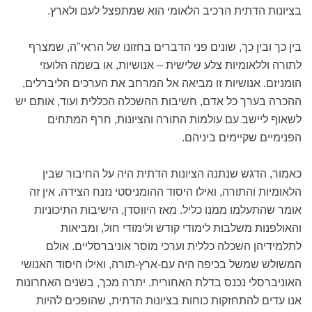
בציונות הדתית הרכיב הלאומי הוא שמתפצל לעם ולארץ.
בין כך ובין כך, שונים פני הדברים בחזונו של הראי"ה, שמצרף
לתורה וללאומיות צלע שלישית – אנושיות, או בשמה הלועזי
הומניזם. אנושיות זו מביאה אל המרחב את הערכים הליברלים,
ההכרה בערך כל אדם, חשיבות ההשכלה הכללית ועוד, אותם יש
לשאוף ליישב עם עולמות התורה והציונות, חרף המתחים
הפנימיים שקיימים ביניהם.
כאמור, הדגש שנתנה הציונות הדתית היה על החיבור שבין
הלאומיות והתורה, ואילו היסוד ההומניסטי נזנח הצידה. אין זה
אומר שהתעלמו ממנו כליל. מאז היווסדן, הישיבות התיכוניות
והאולפנות משלבות לימודי קודש ולימודי חול, ומביאות
לתלמידיהן השכלה כללית וערכי מוסר אוניברסליים. אולם
המשולש שמשל בכיפה היה עם-ארץ-תורה, ואילו היסוד האנושי
האוניברסלי נכנס בדלת האחורית. יתרה מכך, בשנים האחרונות
אנו עדים להתחזקות כוחות בציונות הדתית, שהופכים להיות