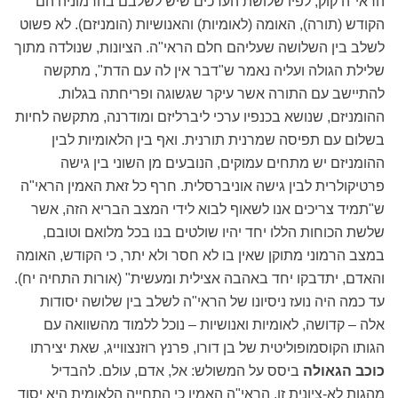
הראי"ה קוק, לפיו שלושת הערכים שיש לשלבם בהרמוניה הם
הקודש (תורה), האומה (לאומיות) והאנושיות (הומניזם). לא פשוט
לשלב בין השלושה שעליהם חלם הראי"ה. הציונות, שנולדה מתוך
שלילת הגולה ועליה נאמר ש"דבר אין לה עם הדת", מתקשה
להתיישב עם התורה אשר עיקר שגשוגה ופריחתה בגלות.
ההומניזם, שנושא בכנפיו ערכי ליברליזם ומודרנה, מתקשה לחיות
בשלום עם תפיסה שמרנית תורנית. ואף בין הלאומיות לבין
ההומניזם יש מתחים עמוקים, הנובעים מן השוני בין גישה
פרטיקולרית לבין גישה אוניברסלית. חרף כל זאת האמין הראי"ה
ש"תמיד צריכים אנו לשאוף לבוא לידי המצב הבריא הזה, אשר
שלשת הכוחות הללו יחד יהיו שולטים בנו בכל מלואם וטובם,
במצב הרמוני מתוקן שאין בו לא חסר ולא יתר, כי הקודש, האומה
והאדם, יתדבקו יחד באהבה אצילית ומעשית" (אורות התחיה יח).
עד כמה היה נועז ניסיונו של הראי"ה לשלב בין שלושה יסודות
אלה – קדושה, לאומיות ואנושיות – נוכל ללמוד מהשוואה עם
הגותו הקוסמופוליטית של בן דורו, פרנץ רוזנצווייג, שאת יצירתו
כוכב הגאולה
ביסס על המשולש: אל, אדם, עולם. להבדיל
מהגות לא-ציונית זו, הראי"ה האמין כי התחייה הלאומית היא יסוד