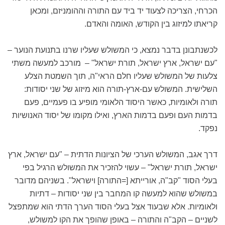
הכרחי, הצריכה לצעוד יד ביד עם התורה וההומניזם, ומכאן
קריאתו למיזוג בין הקודש, האומה והאדם.
לכשנתבונן בדבר נמצא, כי המשולש שעליו שרנו בתנועת הנוער –
"עם ישראל, ארץ ישראל, תורת ישראל" – מורכב למעשה משתי
צלעות של המשולש שעליו חלם הראי"ה, תוך השמטת הצלע
השלישית. המשולש עם-ארץ-תורה הוא מיזוג של שני יסודות:
תורה ולאומיות, כאשר היסוד הלאומי מופיע בו פעמיים, פעם
בדמות העם ופעם בדמות הארץ, ואילו מקומו של יסוד האנושיות
נפקד.
דרך אגב, המשולש הערכי של הציונות הדתית – "עם ישראל, ארץ
ישראל, תורת ישראל" – עשוי להזכיר את המשולש הרגיל בפי
בעלי הסוד "קב"ה, אורייתא [=התורה] וישראל". בשניהם מדובר
במשולש שהוא למעשה קו המחבר בין שני יסודות – דתיות
ולאומיות. אלא שבעוד אצל בעלי הסוד הערך הדתי הוא שמתפצל
לשניים – הקב"ה והתורה – באופן שהופך את הקו למשולש,