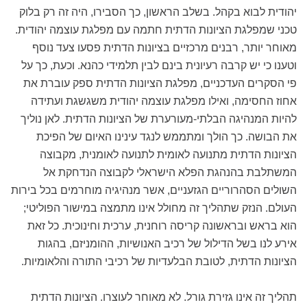
יהודית לבוא בקהל. בשלב הראשון, כך הסבירו, היה זה רק בלוק
טכני שמפלגת הציונות הדתית חתמה עם מפלגת עוצמה יהודית.
מאוחר יותר, רבנים מרכזיים בציונות הדתית פסעו צעד נוסף
וטענו כי יש קרבה רעיונית בינם לבין תלמידי כהנא. וכעת, כך על
פי הסקרים העדכניים, מפלגת הציונות הדתית ספק עוברת את
אחוז החסימה, ואילו מפלגת עוצמה יהודית משגשגת ועתידה
להיות המנהיגה הבלתי-מעורערת של הציונות הדתית. לאן נוליך
את הבושה. כך הולך ומתממש לנגד עינינו האיום של הפיכת
הציונות הדתית מתנועה לאומית לתנועה לאומנית, מקבוצה
המשתלבת בהנהגת הפלא הישראלי לקבוצה הנדחקת אל
השולים הסהרוריים הגזעניים, אשר מנהיגיה מוחרמים בכל בירות
העולם. הנזק שתהליך זה מחולל אינו מתמצה במישור הפוליטי;
הוא בראש ובראשונה קריסה רוחנית, ערכית וחינוכית. כל זאת
אירע לנו בשל הדילול של רכיב האנושיות, ההומניזם, בהגות
הציונות הדתית, לטובת הבלעדיות של רכיבי התורה והלאומיות.
תהליך זה אינו גזירת גורל. לא מאוחר לעוצרו. הציונות הדתית