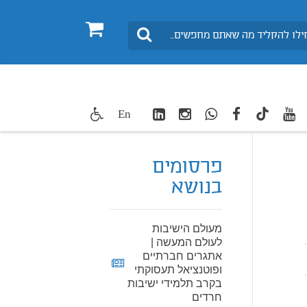
0
חיפוש
LinkedIn
Instagram
WhatsApp
facebook
youtube
twitte
En
TikTok
פרסומים
בנושא
מעולם הישיבות
לעולם המעשה |
אתגרים חברתיים
ופוטנציאל תעסוקתי
בקרב תלמידי ישיבות
חרדים