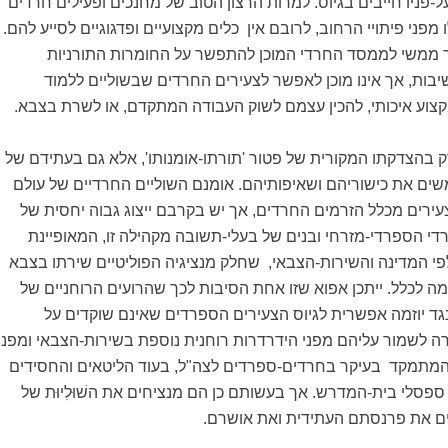
על-פניו חייבים בגיוס. למרות הרצון הטוב של מחנכים ופעילים חרדים
מפני פיתויי הרחוב, לרובם אין כלים מקצועיים ופדגוגיים לסייע להם.
ר ממשי לממסד החרדי המוכן להתפשר על החומרות התורניות
בות, אך אינו מוכן לאפשר לצעירים החרדים שבשוליים ללמוד
מקצוע איכותי, להכין עצמם לשוק העבודה המתקדם, או לשרת בצבא.
ק בהצדקתו המקורית של פטור 'תורתו-אומנותו', אלא גם בעתידם של
ים את כישוריהם ושאיפותיהם. אומנם השוליים החרדיים של עולם
ירים מכלל הזרמים החרדים, אך יש בקרבם ייצוג גבוה יחסית של
י הספרדי-מזרחי ובנים של בעלי-תשובה מקהילה זו, המאופיינת
פי המדינה והשירות-הצבאי, שחלק מנציגיה הפוליטיים שירתו בצבא
ה לכלל. ייתכן אפוא שזו אחת הסיבות לכך שהרועים הרוחניים של
כנגד יוזמה אפשרית לגיוס הצעירים הספרדים שאינם שוקדים על
ה לשמור עליהם מפני הידרדרות רוחנית נוספת בשירות-הצבאי ומפני
המתמקד בעיקר בחרדים-ספרדים לצה"ל, בעוד הליטאים והחסידים
סלי בית-המדרש. אך בעשותם כן הם מנציחים את השׁוּלִיוּת של
ים את פרנסתם העתידית ואת אושרם.