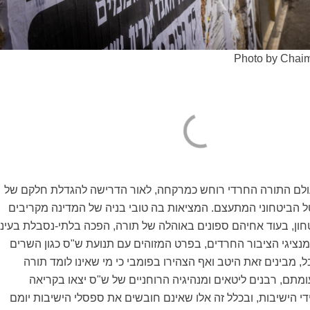
Photo by Chai
טובר עולם התורה החרדי רוחש כמרקחה, לאור הדרישה להגדלת חלקם של
 הביטחוני המתעצם. המציאות בה טובי בניה של המדינה מקריבים
ון, בעוד אחיהם ספונים באוהלה של תורה, הפכה בלתי-נסבלת בעיני
נציגי הציבור החרדים, בפרט המזוהים עם תנועת ש"ס כגון השרים
, מבינים זאת היטב ואף הצהירו בפומבי כי מי שאינו לומד תורה
עומתם, רבנים ליטאים ומנהיגיה הרוחניים של ש"ס יצאו בקריאה
די הישיבות, ובכלל זה אלו שאינם חובשים את ספסלי הישיבות יומם