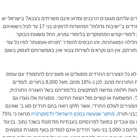
ים עליהם מגוננים הרבנים ומדוע אינם משרתים בצבא? בישראל יש
כ-47 אלף תלמידים חרדים ב"ישיבות גדולות" המיועדות לרווקים בני 17 עד לגיל נישואיהם.
 לימודי-קודש המתמקדים בלימודי גמרא, החל משעות-הבוקר
ילה המאוחרות. זהו הבסיס להסדר "תורתו-אומנותו" לפיו כל עוד
תורתם, אין הם נקראים לשירות צבאי ואין באפשרותם לעסוק בשום
 לא כל הצעירים החרדים מסוגלים או מעוניינים להתמודד עם עומס
לימודי זה ועם הציפיות התורניות מהם. לכן כ-18% מהם, מעל 8,000 בחורים, לומדים
וות חלופה גמישה למתקשים בלימודיהם בשל השגרה התורנית,
 המשמעת או קשיים מול הצוות החינוכי. מסגרות אלו נועדו גם
הצעירים לעולם החרדי, אשר חלקו רואה בהם חרדים סוג ב' שאינם
בני-תורה.
מחקר שנעשה במכון הישראלי לדמוקרטיה
מראה כי 75%
גם עובדים בפועל לפרנסתם בעבודות מזדמנות בשכר נמוך, בניגוד
לתנאי הפטור. נוסף אליהם כ-3,000 בני-נוער חרדים אינם לומדים באף מסגרת ונמצאים