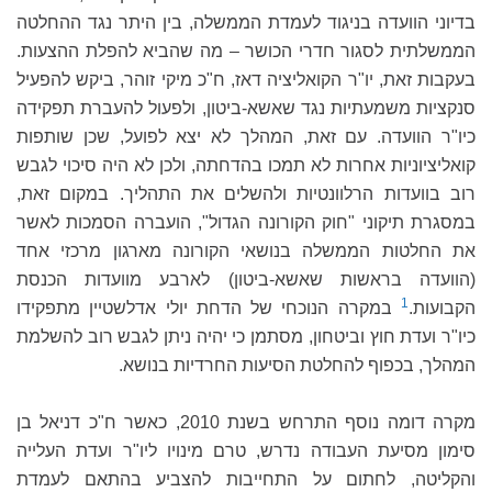
בדיוני הוועדה בניגוד לעמדת הממשלה, בין היתר נגד ההחלטה
הממשלתית לסגור חדרי הכושר – מה שהביא להפלת ההצעות.
בעקבות זאת, יו"ר הקואליציה דאז, ח"כ מיקי זוהר, ביקש להפעיל
סנקציות משמעתיות נגד שאשא-ביטון, ולפעול להעברת תפקידה
כיו"ר הוועדה. עם זאת, המהלך לא יצא לפועל, שכן שותפות
קואליציוניות אחרות לא תמכו בהדחתה, ולכן לא היה סיכוי לגבש
רוב בוועדות הרלוונטיות ולהשלים את התהליך. במקום זאת,
במסגרת תיקוני "חוק הקורונה הגדול", הועברה הסמכות לאשר
את החלטות הממשלה בנושאי הקורונה מארגון מרכזי אחד
(הוועדה בראשות שאשא-ביטון) לארבע מוועדות הכנסת
1
הקבועות.
במקרה הנוכחי של הדחת יולי אדלשטיין מתפקידו
כיו"ר ועדת חוץ וביטחון, מסתמן כי יהיה ניתן לגבש רוב להשלמת
המהלך, בכפוף להחלטת הסיעות החרדיות בנושא.
מקרה דומה נוסף התרחש בשנת 2010, כאשר ח"כ דניאל בן
סימון מסיעת העבודה נדרש, טרם מינויו ליו"ר ועדת העלייה
והקליטה, לחתום על התחייבות להצביע בהתאם לעמדת