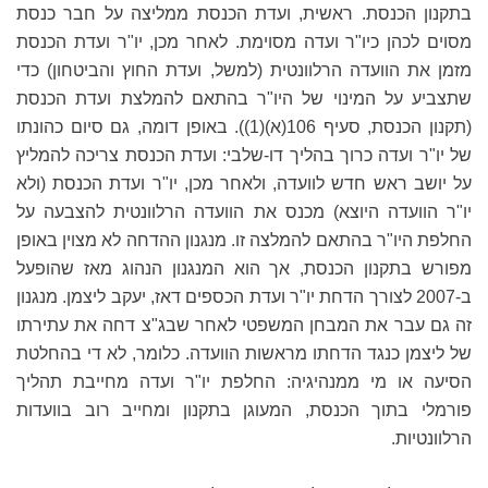
בתקנון הכנסת. ראשית, ועדת הכנסת ממליצה על חבר כנסת
מסוים לכהן כיו"ר ועדה מסוימת. לאחר מכן, יו"ר ועדת הכנסת
מזמן את הוועדה הרלוונטית (למשל, ועדת החוץ והביטחון) כדי
שתצביע על המינוי של היו"ר בהתאם להמלצת ועדת הכנסת
(תקנון הכנסת, סעיף 106(א)(1)). באופן דומה, גם סיום כהונתו
של יו"ר ועדה כרוך בהליך דו-שלבי: ועדת הכנסת צריכה להמליץ
על יושב ראש חדש לוועדה, ולאחר מכן, יו"ר ועדת הכנסת (ולא
יו"ר הוועדה היוצא) מכנס את הוועדה הרלוונטית להצבעה על
החלפת היו"ר בהתאם להמלצה זו. מנגנון ההדחה לא מצוין באופן
מפורש בתקנון הכנסת, אך הוא המנגנון הנהוג מאז שהופעל
ב-2007 לצורך הדחת יו"ר ועדת הכספים דאז, יעקב ליצמן. מנגנון
זה גם עבר את המבחן המשפטי לאחר שבג"צ דחה את עתירתו
של ליצמן כנגד הדחתו מראשות הוועדה. כלומר, לא די בהחלטת
הסיעה או מי ממנהיגיה: החלפת יו"ר ועדה מחייבת תהליך
פורמלי בתוך הכנסת, המעוגן בתקנון ומחייב רוב בוועדות
הרלוונטיות.