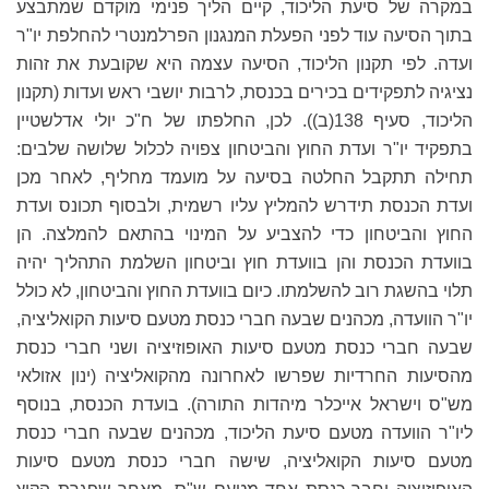
במקרה של סיעת הליכוד, קיים הליך פנימי מוקדם שמתבצע
בתוך הסיעה עוד לפני הפעלת המנגנון הפרלמנטרי להחלפת יו"ר
ועדה. לפי תקנון הליכוד, הסיעה עצמה היא שקובעת את זהות
נציגיה לתפקידים בכירים בכנסת, לרבות יושבי ראש ועדות (תקנון
הליכוד, סעיף 138(ב)). לכן, החלפתו של ח"כ יולי אדלשטיין
בתפקיד יו"ר ועדת החוץ והביטחון צפויה לכלול שלושה שלבים:
תחילה תתקבל החלטה בסיעה על מועמד מחליף, לאחר מכן
ועדת הכנסת תידרש להמליץ עליו רשמית, ולבסוף תכונס ועדת
החוץ והביטחון כדי להצביע על המינוי בהתאם להמלצה. הן
בוועדת הכנסת והן בוועדת חוץ וביטחון השלמת התהליך יהיה
תלוי בהשגת רוב להשלמתו. כיום בוועדת החוץ והביטחון, לא כולל
יו"ר הוועדה, מכהנים שבעה חברי כנסת מטעם סיעות הקואליציה,
שבעה חברי כנסת מטעם סיעות האופוזיציה ושני חברי כנסת
מהסיעות החרדיות שפרשו לאחרונה מהקואליציה (ינון אזולאי
מש"ס וישראל אייכלר מיהדות התורה). בועדת הכנסת, בנוסף
ליו"ר הוועדה מטעם סיעת הליכוד, מכהנים שבעה חברי כנסת
מטעם סיעות הקואליציה, שישה חברי כנסת מטעם סיעות