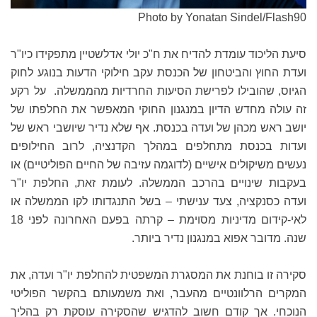
Photo by Yonatan Sindel/Flash90
סיעת הליכוד עומדת להדיח את ח"כ יולי אדלשטיין מתפקידו כיו"ר
ועדת החוץ והביטחון של הכנסת עקב חילוקי הדעות בנוגע לחוק
הגיוס, שהובילו לפרישת הסיעות החרדיות מהממשלה. על רקע
זה עולה מחדש הדיון במנגנון החוקי המאפשר את החלפתו של
יושב ראש מכהן של ועדה בכנסת. אף שלא נדיר שיושבי ראש של
ועדות בכנסת מתחלפים במהלך הקדנציה, לרוב החילופים
נעשים משיקולים אישיים (לדוגמה עזיבה של החיים הפוליטיים) או
בעקבות שינויים בהרכב הממשלה. לעומת זאת, החלפת יו"ר
ועדה כסנקציה, צעד ענישתי – בשל התנגדותו לקו הממשלה או
לאי-קידום מדיניות מסוימת – קרתה בפעם האחרונה לפני 18
שנה. מדובר אפוא במנגנון נדיר ביותר.
סקירה זו בוחנת את המסגרת המשפטית להחלפת יו"ר ועדה, את
המקרים הרלוונטיים מהעבר, ואת משמעותם בהקשר הפוליטי
הנוכחי. אך קודם חשוב להדגיש שהסקירה עוסקת רק בהליך