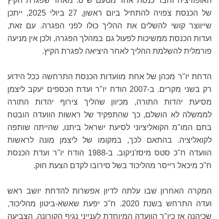
האופוזיציה וחבר כנסת אחד מטעם ש"ס. מאחר שפגרת הקיץ
של הכנסת צפויה להתחיל ביום ראשון, 27 ביולי 2025, ייתכן
שייווצר קושי להשלים את ההליך כולו לפני הפגרה. עם זאת,
ועדות הכנסת ממשיכות לפעול גם במהלך הפגרה, ולכן אין מניעה
פורמלית להשלמת ההליך לאחר היציאה לפגרת הקיץ.
הדחת יו"ר מכהן של אחת מוועדות הכנסת התרחשה ככל הידוע
רק בשני מקרים. ב-2007 הודח יו"ר ועדת הכספים יעקב ליצמן
מסיעת יהדות התורה, מכיוון שהליך צירוף יהדות התורה
לממשלה לא הושלם, כך שהתפקיד של ראשות הוועדה הובטח
בתם המו"מ הקואליציוני לסיעת ישראל ביתנו, שהייתה שותפה
לקואליציה. בהתאם לכך, במקומו של ליצמן מונה לראשות
הוועדה ח"כ סטס מיסז'ניקוב. ב-1988 הודח יו"ר ועדת הכנסת
ח"כ מיכאל רייסר מהליכוד בשל סירובו לקדם הצעת חוק.
המקרה האחרון שבו עלתה לדיון אפשרות להדחת יושב ראש
ועדה התרחש בשנת 2020. ח"כ יפעת שאשא-ביטון מהליכוד,
שכיהנה אז כיו"ר הוועדה המיוחדת לענייני נגיף הקורונה, הצביעה