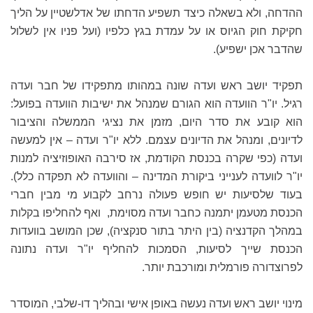
ההדחה, ולא בשאלה כיצד תשפיע הדחתו של אדלשטיין על הליך
חקיקת חוק הגיוס או על עמדת בגץ כלפיו (ועל פניו אין לשלול
שהדבר אכן ישפיע).
תפקיד יושב ראש ועדה שונה במהותו מתפקידו של חבר ועדה
רגיל. יו"ר הוועדה הוא הגורם שמנהל את ישיבות הוועדה בפועל:
הוא קובע את סדר היום, מזמן את נציגי הממשלה והציבור
לדיונים, ומנהל את הדיונים עצמם. ללא יו"ר ועדה – אין למעשה
ועדה (כפי שקרה בכנסת הקודמת, אז סירבה האופוזיציה למנות
יו"ר לוועדה לענייני ביקורת המדינה – והוועדה לא תפקדה כלל).
בעוד שלסיעות יש חופש פעולה נרחב לקבוע מי מבין חברי
הכנסת מטעמן יתמנה כחבר ועדה מסוימת, ואף להחליפו בקלות
במהלך הקדנציה (בין היתר בתור סנקציה), שכן המושב בוועדות
הכנסת שייך לסיעות, הסמכות להחליף יו"ר ועדה נתונה
לפרוצדורה פורמלית ומורכבת יותר.
מינוי יושב ראש ועדה נעשה באופן אישי ובהליך דו-שלבי, המוסדר