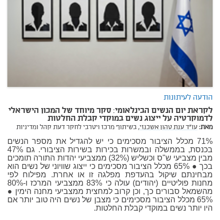
הודעה לעיתונות
לקראת יום הנשים הבינלאומי: סקר מיוחד של המכון הישראלי
לדמוקרטיה על ייצוג נשים במוקדי קבלת החלטות
מאת:
עו"ד ענת טהון אשכנזי,
בשיתוף מרכז ויטרבי לחקר דעת קהל ומדיניות
71% מכלל הציבור מסכימים כי יש להגדיל את מספר הנשים
בכנסת, בממשלה ובמשרות בכירות בשירות הציבורי. גם 47%
מבין מצביעי ש"ס וכשליש (32%) ממצביעי יהדות התורה תומכים
בכך ● 65% מכלל הציבור מסכימים כי ייצוג שוויוני של נשים הוא
מבחינתם שיקול בהעדפת מפלגה זו או אחרת. מפילוח לפי
מחנות פוליטיים (יהודים) עולה כי 83% ממצביעי המרכז ו-80%
מהשמאל סבורים כך, וכן קרוב למחצית ממצביעי מחנה הימין ●
65% מכלל הציבור מסכימים כי מצבן של נשים היה טוב יותר אם
היו יותר נשים במוקדי קבלת החלטות.