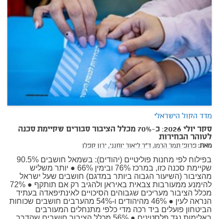
מדד הקול הישראלי
סקר יולי 2026: כ-70% מכלל הציבור סבורים שקיימת סכנה
לטוהר הבחירות
מאת:
פרופ' תמר הרמן,
ד"ר ליאור יוחנני,
ירון קפלן
בפילוח לפי מחנות פוליטיים (יהודים): בשמאל חושבים 90.5%
שקיימת סכנה כזו, במרכז 76% ובימין 66% ● יותר משליש
מהציבור (השיעור הגבוה ביותר במדגם) חושבים שעל ישראל
להימנע ממעורבות צבאית באיראן ולהגיב רק אם תותקף ● 72%
מכלל הציבור מעריכים שגבוהים הסיכויים לאינתיפאדה בעתיד
הנראה לעין ● 46% מהיהודים ו-54% מהערבים חושבים שכוחות
הביטחון פועלים ביד רכה מדי כלפי מתנחלים המעורבים
באלימות נגד פלסטינים ● 56% מכלל הציבור חושבים שהדרך