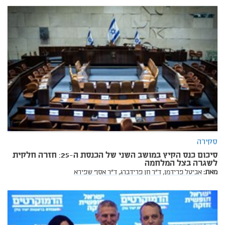
סקירה
סיכום כנס הקיץ במושב השני של הכנסת ה-25: חזרה חלקית
לשגרה בצל המלחמה
מאת:
אביטל פרידמן,
ד"ר חן פרידברג,
ד"ר אסף שפירא