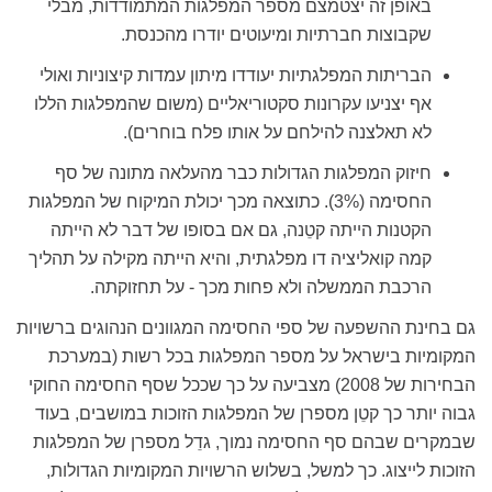
באופן זה יצטמצם מספר המפלגות המתמודדות, מבלי
שקבוצות חברתיות ומיעוטים יודרו מהכנסת.
הבריתות המפלגתיות יעודדו מיתון עמדות קיצוניות ואולי
אף יצניעו עקרונות סקטוריאליים (משום שהמפלגות הללו
לא תאלצנה להילחם על אותו פלח בוחרים).
חיזוק המפלגות הגדולות כבר מהעלאה מתונה של סף
החסימה (3%). כתוצאה מכך יכולת המיקוח של המפלגות
הקטנות הייתה קטֵנה, גם אם בסופו של דבר לא הייתה
קמה קואליציה דו מפלגתית, והיא הייתה מקילה על תהליך
הרכבת הממשלה ולא פחות מכך - על תחזוקתה.
גם בחינת ההשפעה של ספי החסימה המגוונים הנהוגים ברשויות
המקומיות בישראל על מספר המפלגות בכל רשות (במערכת
הבחירות של 2008) מצביעה על כך שככל שסף החסימה החוקי
גבוה יותר כך קטֵן מספרן של המפלגות הזוכות במושבים, בעוד
שבמקרים שבהם סף החסימה נמוך, גדֵל מספרן של המפלגות
הזוכות לייצוג. כך למשל, בשלוש הרשויות המקומיות הגדולות,