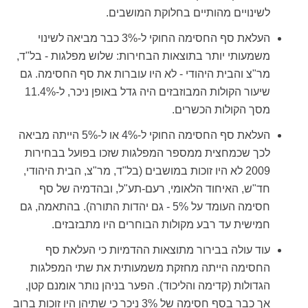
לשינויים מהותיים בחלוקת המושבים.
העלאת סף החסימה החוקי ל-3% כבר מביאה לשינוי
משמעותי יותר בתוצאות הבחירות: שלוש מפלגות - בל"ד,
מר"צ והבית היהודי - לא היו עוברות את סף החסימה. גם
שיעור הקולות המבוזבזים היה גדל באופן ניכר, ל-11.4%
מסך הקולות הכשרים.
העלאת סף החסימה החוקי ל-4% או ל-5% הייתה מביאה
לכך שכמחצית ממספר המפלגות שזכו בפועל בבחירות
2009 לא היו זוכות במושבים (בל"ד, מר"צ, הבית היהודי,
חד"ש, האיחוד הלאומי, רעם-תע"ל, ובהדמיה של סף
חסימה העומד על 5% - גם יהדות התורה). בהתאמה, גם
חמישית עד רבע מקולות הבוחרים היו מתבזבזים.
עוד עולה בבירור מתוצאות ההדמיות כי העלאת סף
החסימה הייתה מחזקת משמעותית את שתי המפלגות
הגדולות (קדימה והליכוד). הפער בניהן נותר אומנם קטן,
אך כבר בסף חסימה של 3% ניכר כי שתיהן היו זוכות ברוב