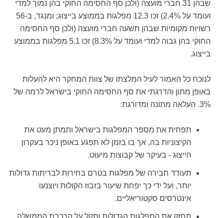
שבהן 31 חברי מועצה (ולכן סף החסימה החוקי בהן נמוך למדי
ועומד על 2.4%) זכו 12.3 מפלגות בממוצע בייצוג; ומנגד, ב-56
רשויות מקומיות שבהן תשעה חברי מועצה (ולכן סף החסימה
החוקי בהן גבוה למדי ועומד על 8.3%) זכו 5.1 מפלגות בממוצע
בייצוג.
לנוכח כל האמור לעיל המלצתו של צוות המחקר היא להעלות
באופן מתון והדרגתי את סף החסימה החוקי בישראל לרמה של
3%. העלאה מתונה ומדורגת:
תפחית את מספר המפלגות בישראל ותמתן מעט את
הקיצוניות בה, אך בו בזמן לא תפגע באופן ניכר בעקרון
הייצוג - בעיקר של קבוצות מיעוט.
תעודד חבירה של מפלגות בטרם בחירות לבריתות גדולות
יותר, ועל ידי כך יפחת שיעור בזבוז הקולות ויוצנעו
אינטרסים סקטוריאליים.
תחזק את המפלגות הגדולות ותקל על הרכבת הממשלה