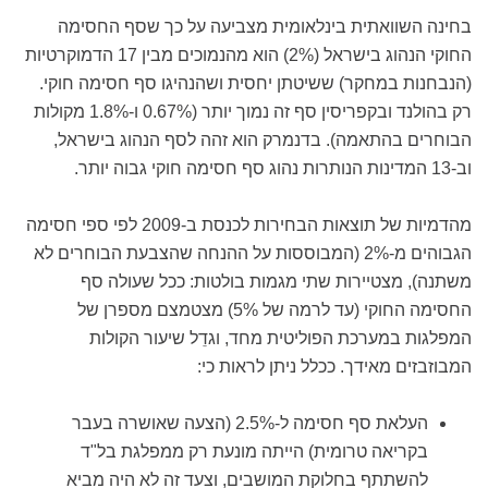
בחינה השוואתית בינלאומית מצביעה על כך שסף החסימה
החוקי הנהוג בישראל (2%) הוא מהנמוכים מבין 17 הדמוקרטיות
(הנבחנות במחקר) ששיטתן יחסית ושהנהיגו סף חסימה חוקי.
רק בהולנד ובקפריסין סף זה נמוך יותר (0.67% ו-1.8% מקולות
הבוחרים בהתאמה). בדנמרק הוא זהה לסף הנהוג בישראל,
וב-13 המדינות הנותרות נהוג סף חסימה חוקי גבוה יותר.
מהדמיות של תוצאות הבחירות לכנסת ב-2009 לפי ספי חסימה
הגבוהים מ-2% (המבוססות על ההנחה שהצבעת הבוחרים לא
משתנה), מצטיירות שתי מגמות בולטות: ככל שעולה סף
החסימה החוקי (עד לרמה של 5%) מצטמצם מספרן של
המפלגות במערכת הפוליטית מחד, וגדֵל שיעור הקולות
המבוזבזים מאידך. ככלל ניתן לראות כי:
העלאת סף חסימה ל-2.5% (הצעה שאושרה בעבר
בקריאה טרומית) הייתה מונעת רק ממפלגת בל"ד
להשתתף בחלוקת המושבים, וצעד זה לא היה מביא