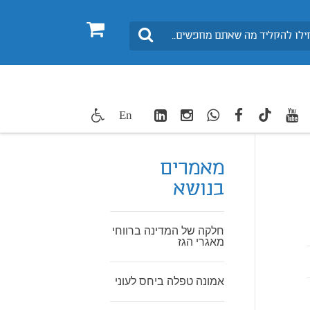
0
חיפוש
LinkedIn
Instagram
WhatsApp
facebook
youtube
twitte
En
TikTok
מאמרים
בנושא
חלקה של המדינה ברווחי
מאגרי הגז
אמונה טפלה ביחס לעוני