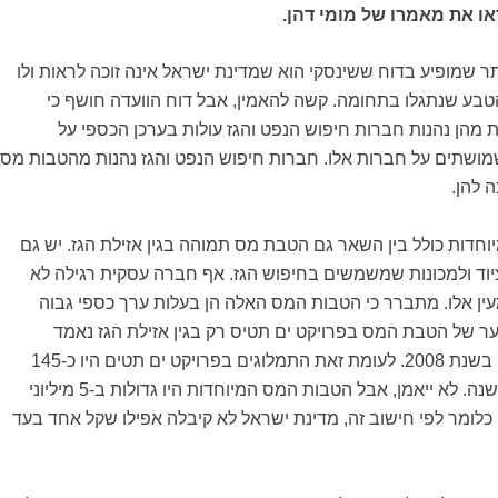
או את מאמרו של מומי דהן.
 שמופיע בדוח ששינסקי הוא שמדינת ישראל אינה זוכה לראות ולו
בע שנתגלו בתחומה. קשה להאמין, אבל דוח הוועדה חושף כי
 מהן נהנות חברות חיפוש הנפט והגז עולות בערכן הכספי על
מושתים על חברות אלו. חברות חיפוש הנפט והגז נהנות מהטבות מס
 להן.
דות כולל בין השאר גם הטבת מס תמוהה בגין אזילת הגז. יש גם
יוד ולמכונות שמשמשים בחיפוש הגז. אף חברה עסקית רגילה לא
ין אלו. מתברר כי הטבות המס האלה הן בעלות ערך כספי גבוה
ר של הטבת המס בפרויקט ים תטיס רק בגין אזילת הגז נאמד
בכ-150 מיליון שקלים בשנת 2008. לעומת זאת התמלוגים בפרויקט ים תטים היו כ-145
מיליון שקלים באותה שנה. לא ייאמן, אבל הטבות המס המיוחדות היו גדולות ב-5 מיליוני
כלומר לפי חישוב זה, מדינת ישראל לא קיבלה אפילו שקל אחד בעד