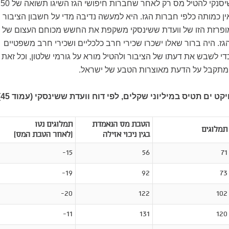
ההצעה של וועדת ששיסנקי להטיל מס רק לאחר שחברות חיפושי הגז השיגו תשואה של 50
ין כמותה כלפי חברות הגז. היא למעשה נדיבה מדי על חשבון הציבור
ופרזת הזו של וועדת ששינסקי משקפת את החשש מכוחם העצום של
גז. היה ברור שאלו ישכרו שכירי חרב כלכליים ושכירי חרב משפטיים
די לשבש את דעתו של הציבור ולהטיל מורא על גורמי שלטון, וכל זאת
מתקבל על הדעת מאוצרות הטבע של ישראל.
ט ים תטיס במיליוני שקלים, לפי דוח וועדת ששינסקי (עמוד 45)
הטבת מס הנאמדת
תמלוגים נטו
תמלוגים
בגין ניכוי אזילה
(לאחר הטבת המס)
15-
56
71
19-
92
73
20-
122
102
11-
131
120