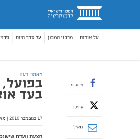
בית
על אודות
מרכזי המכון
על סדר היום
פרוי
מאמרים
בפועל, אין בישראל תמלוגים בעד אוצרות 
בית
מאמר דעה
בפועל, 
פייסבוק
בעד אוצ
טוויטר
17 בנובמבר 2010
|
מאת
דוא”ל
הצעת וועדת שישנסקי