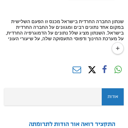
שנתון החברה החרדית בישראל מכנס זו הפעם השלישית
במקום אחד נתונים רבים ומגוונים על החברה החרדית
בישראל. השנתון מציג שלל נתונים על הדמוגרפיה החרדית,
על מערכת החינוך ודפוסי התעסוקה שלה, על שיעורי העוני
בקרבה ועל רמת החיים ואורחות החיים שלה ומנתח את
read
המגמות העולות מהם.
more
אודות
התקציר רואה אור הודות לתרומתה