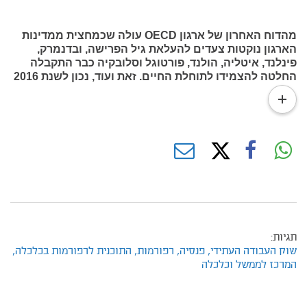
מהדוח האחרון של ארגון OECD עולה שכמחצית ממדינות
הארגון נוקטות צעדים להעלאת גיל הפרישה, ובדנמרק,
פינלנד, איטליה, הולנד, פורטוגל וסלובקיה כבר התקבלה
החלטה להצמידו לתוחלת החיים. זאת ועוד, נכון לשנת 2016
יש פער בגיל הפרישה בין גברים לנשים רק ב־9 ממדינות
read
OECD , וב־6 מתוך 9 מדינות אלו הפער ייסגר עד שנת 2060.
more
המדינות שבהן הפער בין המינים לא צפוי לפי שעה
להשתנות הן ישראל, פולין ושווייץ (OECD, 2017). נראה
אפוא שהעלאת גיל הפרישה של נשים הוא צעד בלתי נמנע,
והצמדתו לתוחלת החיים של כלל האוכלוסייה בישראל היא
רק שאלה של זמן.
תגיות:
שוק העבודה העתידי,
פנסיה,
רפורמות,
התוכנית לרפורמות בכלכלה,
המרכז לממשל וכלכלה