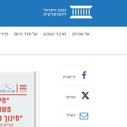
בית
על אודות
מרכזי המכון
על סדר היום
פרוי
ספרים
דוח מחקר
"חינוך לחיים משותפים" או "ח
בית
פייסבוק
טוויטר
דוא”ל