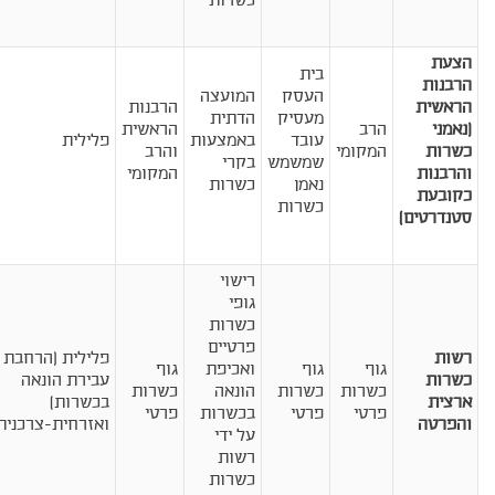
כשרות
הצעת
בית
הרבנות
העסק
המועצה
הראשית
הרבנות
מעסיק
הדתית
(נאמני
הרב
הראשית
עובד
באמצעות
פלילית
כשרות
המקומי
והרב
שמשמש
בקרי
והרבנות
המקומי
נאמן
כשרות
כקובעת
כשרות
סטנדרטים)
רישוי
גופי
כשרות
פרטיים
רשות
פלילית (הרחבת
גוף
גוף
ואכיפת
גוף
כשרות
עבירת הונאה
כשרות
כשרות
הונאה
כשרות
ארצית
בכשרות)
פרטי
פרטי
בכשרות
פרטי
והפרטה
ואזרחית-צרכנית
על ידי
רשות
כשרות