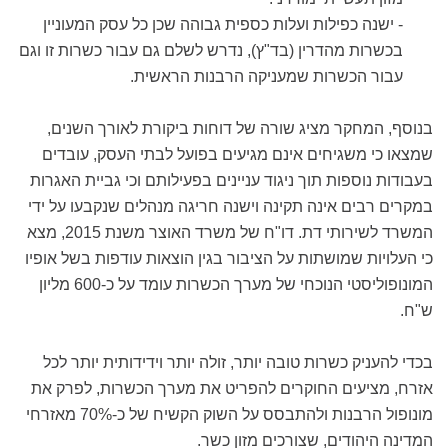
- ישנה כפילות ועלות כספית גבוהה שכן כל עסק המעוניין
בכשרות מהדרין (בד"ץ), נדרש לשלם גם עבור כשרות זו וגם
עבור הכשרות שמעניקה הרבנות הראשית.
בנוסף, המחקר מציג שורה של דוחות ביקורת לאורך השנים,
שמצאו כי משגיחים אינם מגיעים בפועל לבתי העסק, עובדים
בעבודות נוספות תוך ניגוד עניינים בפעילותם וכי גביית האגרות
במקרים רבים אינה תקינה וישנה חריגה מנהלים שנקבעו על ידי
המשרד לשירותי דת. דו"ח של משרד האוצר משנת 2015, מצא
כי העלויות שמושתות על הציבור בגין הוצאות עודפות בשל אופיו
המונופוליסטי הנוכחי של מערך הכשרות עומד על כ-600 מליון
ש"ח.
בכדי להעניק כשרות טובה יותר, זולה יותר וידידותית יותר לכל
אזרח, מציעים החוקרים להפריט את מערך הכשרות, לפרק את
מונופול הרבנות ולהתבסס על השוק הקשיח של כ-70% מאזרחי
המדינה היהודים, שצורכים מזון כשר.