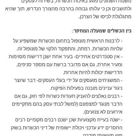
משנות השמונים פוגע באיכות הכשרות, בשירות לעסקים
ולתושבים וכן כי עלותו גבוהה בהרבה מהצורך הנדרש, תוך שהיא
מתגלגלת לכיסו של הצרכן.
בין הכשלים שמעלה המחקר:
- לרבנות הראשית מונופול בתחום הכשרות שמשפיע על
עלויות הכשרות, רמתה, והתפקוד הלקוי של מונופול זה.
- אין סטנדרטים אחידים- בעיר אחת ישנן דרישות מסוימות
ומעיר אחרת, גם אם מדובר ברשת עם מספר סניפים,
הדרישות יכולות להיות אחרות.
- המשגיחים מועסקים על ידי בעלי העסקים- דבר שיוצר
ניגוד עניינים מובנה בפעילות הפיקוח.
- רבנים נאלצים להעניק תעודות כשרות לפי חוק, גם אם
הדבר מנוגד למצפונם (למשל לבתי עסק בהם מתקיימים
אירועים לא צנועים).
- ישנה בעיית מקצועיות שכן ישנם רבנים מקומיים רבים
החסרים ידע עדכני ויכולת יישומית של דיני הכשרות בשוק
מזון תעשייתי מודרני.