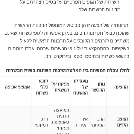
והשירות של הגופים הפרטיים על בסיס הצהרתם על
מדיניות הכשרות שלה.
יתרונותיה של הצעה זו הן בביטול המונופול הרבנות הראשית
שהוכח כבעל חסרונות רבים, במתן אפשרות לגופי כשרות שאינם
משתייכים לזרמים המקובלים על הרבנות הראשית לפעול
בשקיפות, בהתמקצעות של גופי הכשרות שבהם יעבדו מומחים
בנושאי כשרות ובחיסכון כספי ובירוקרטי רב.
להלן טבלה המשווה בין האלטרנטיבות השונות בשוק הכשרות:
מעסיקו
קובע
נותן
מפקח על
ההצעה
של
כללי
אמצעי אכיפה
ההכשר
המשגיח
המשגיח
כשרות
המועצה
הדתית
המצב
הרב
אין
הרב
באמצעות
הקיים
המקומי
הסדרה
המקומי
מפקחי