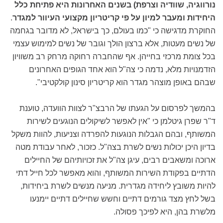
נורווגיה, שוודיה וצרפת) בשנים האחרונות היא פתיחת כלל
היחידות ומעבר למיון על פי קריטריון מקצועי העיוור למגדר
.
החוקרת מדגישה כי "כמו בעולם, כך בישראל, לא מדובר בגחמה
של נשים מעטות, אלא ברצון הולך וגובר של נשים למימוש עצמי
בכל צומת מרכזי בחייהן. אף שהחברה רחוקה מרחק רב משוויון
הזדמנויות מלא, נדמה כי צה"ל הוא אחד הגופים האחרונים
שבהם באופן מוצהר מגדר הוא קריטריון סינון קולקטיבי".
בהמשך לפרסום על הגעתו של הרבצ"ר לצוות הוועדה, טוענת
ד"ר שפרן גיטלמן כי "אין לאפשר לשיקולים הנוגעים לשירות
המשותף, ובהם הגבלות הנוגעות להפרדה וצניעות, להוות משקל
בדיון היכן יכולות נשים לשרת בצה"ל. כזכור, לאחר עבודת מטה
ארוכה ומשאבים רבים, עיגן צה"ל את זכויותיהם של החיילים
הדתיים בפקודת השירות המשותף, והוא מאפשר לכל חייל דתי
להיות משובץ ליחידה מגדרית. מניעה מנשים לשרת ביחידות,
בשל לחץ מצד גורמים דתיים וחשש שחיילים דתיים יימנעו
מלשרת בהן, היא לפיכך פסולה.