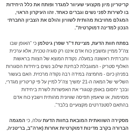
קריטריון מיון מקצועי שעיוור למגדר ופותח את כלל היחידות
בו לשירות לפני נשים וגברים כאחד. זהו העיקרון הראוי,
המגלם מחויבות מהותית לשוויון והולם את הצביון החברתי
הנכון למדינה דמוקרטית".
בפתח חוות הדעת, מציינת ד"ר שפרן גיטלמן
כי "האופן שבו
צה"ל ממיין ומשבץ כוח אדם איננו רק סוגיה טכנית, אלא ערכית
וחברתית ראשונה במעלה. נקודת המוצא של הצוות בראשות
האלוף סטריק - המוגבלת לבחינת שילוב נשים ביחידות הסגורות
בפניהן כיום - מחמיצה במידה רבה נקודה מרכזית. האם בעשור
השלישי של המאה ה-21 ימשיך צה"ל למיין על פי קריטריון מגדרי,
ובכך יחסום באופן קטגורי את האפשרות לשרת ביחידות
מסוימות, או שיאמץ תפיסה שוויונית מהותית וישבץ כוח אדם
בהתאם לסטנדרטים מקצועיים בלבד".
מסקירה השוואתית המובאת בחוות הדעת
עולה, כי
המגמה
הברורה בקרב מדינות דמוקרטיות אחרות (ארה"ב, בריטניה,