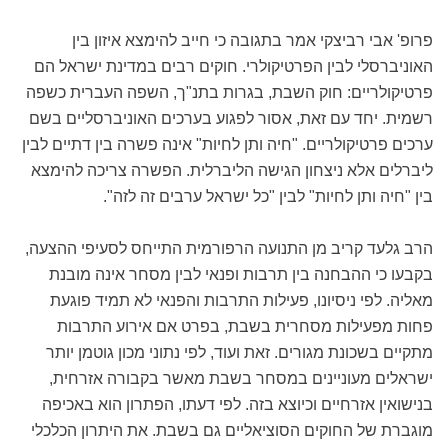
פרופ' אבי רביצקי אמר בתגובה כי חייב להימצא איזון בין
האוניברסלי לבין הפרטיקולרי. חוקים רבים במדינת ישראל הם
פרטיקולריים: חוק השבת, בגרות בתנ"ך, השפה העברית כשפה
רשמית. יחד עם זאת, אסור לפגוע בערכים האוניברסליים בשם
ערכים פרטיקולריים. "חיה ותן לחיות" אינה פשרה בין דתיים לבין
ליברלים אלא ניצחון הגישה הליברלית. הפשרה צריכה להימצא
בין "חיה ותן לחיות" לבין "כל ישראל ערבים זה לזה".
הרב גלעד קריב מן התנועה הרפורמית התייחס לסעיפי ההצעה,
בקבעו כי ההבחנה בין תרבות ופנאי לבין מסחר אינה מובנת
מאליה. לפי ניסיונו, פעילות התרבות והפנאי לא תמיד פוגעת
פחות מפעילות מסחרית בשבת, בפרט אם אירוע התרבות
מתקיים בשכונת מגורים. זאת ועוד, לפי נתוני מכון גוטמן יותר
ישראלים מעוניינים במסחר בשבת מאשר בקבורה אזרחית,
בנישואין אזרחיים וכיוצא בזה. לפי דעתו, הפתרון הוא באכיפה
מוגברת של החוקים הסוציאליים גם בשבת. את היתרון הכלכלי