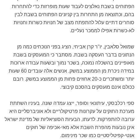
הפתוחים בשבת נאלצים לעבוד שעות מופרזות כדי להתחרות
בהם, וכתוצאה מן התחרות בין קניונים הפתוחים בשבת לבין
סוחרים דתיים עלול להתפתח מצב של חנויות כשרות וחנויות
לא-כשרות אפילו לממכר נעליים.
שמואל סלאבין, יו"ר קרן אביחי, הציג בפני הנוכחים כמה מן
הנתונים בדבר העסקה בשבת. מסתבר כי המועסקים בשבת
מאופיינים בהשכלה נמוכה, בשכר נמוך ובשעות עבודה ארוכות
במידה ניכרת מן הממוצע במשק. אנשים אלה עובדים 60 שעות
יותר ומשתכרים כ-20 אחוזים פחות מן הממוצע במשק. רובם
ככולם אינם מועסקים בהסכם קיבוצי.
ספי רכלבסקי, עיתונאי וסופר, ייצג עמדה שונה. בעיניו השתתת
מערכת החוקים על עקרונות פרטיקולריים ולא אוניברסליים היא
ערובה להתפרקות. לדעתו, הבעיות הסוציאליות של מדינת ישראל
אינן נובעות מהפרת השבת אלא מאי-אכיפה של חוקים
אנטי-קפיטליסטיים כמו שכר מינימום.