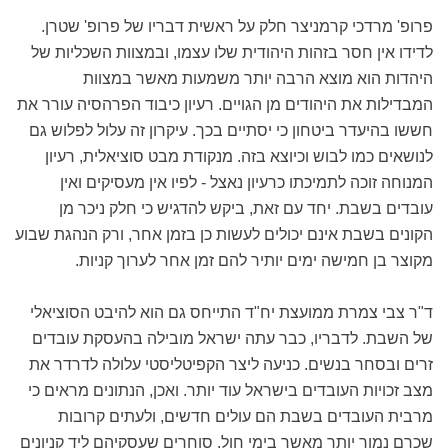
פרופ' מרדכי קרמניצר חלק על ראשית דבריו של פרופ' שטרן.
לדידו אין חסר בזהות היהודית שלו עצמו, ובמצוות השכליות של
היהדות הוא מוצא הרבה יותר משמעות מאשר במצוות
המבדילות את היהודים מן הגויים. רעיון כיבוד הפרהסיה עורר את
חששו בהיעדר ביטחון כי יסתיים בכך. עיקרון זה עלול לפלוש גם
לנושאים כמו לבוש וכיוצא בזה. מנקודת מבט סוציאלית, רעיון
המנוחה זוכה לתמיכתו כרעיון נאצל - לפיו אין מעסיקים ואין
עובדים בשבת. יחד עם זאת, ביקש להדגיש כי חלק ניכר מן
הקונים בשבת אינם יכולים לעשות כן בזמן אחר, ורק הנהגת שבוע
מקוצר בן חמישה ימים יותיר להם זמן אחר לערוך קניות.
ד"ר צבי צמרת ממועצת יח"ד התייחס גם הוא להיבט הסוציאלי
של השבת. לדבריו, כבר עתה ישראל מובילה בהעסקת עובדים
זרים ובסחר בנשים. כניעה ליצר הקפיטליסטי עלולה לדרדר את
מצב זכויות העובדים בישראל עוד יותר. ואכן, הנתונים מראים כי
מרבית העובדים בשבת הם עולים חדשים, ולעתים קרובות
שכרם נמוך יותר מאשר בימי חול. סוחרים שעסקיהם ליד קניונים