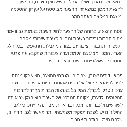
במאי השנה נערך שולחן עגול בנושא חוק השבת, כהמשך
להצעת המכון בנושא זה. ההצעה מבוססת על עקרון ההסכמה,
ומוצגת במלואה באתר המכון.
נוסח ההצעה, ברוחה של ההצעה לחוק השבת באמנת גביזון-מדן,
מתיר תרבות ובידור בשבת ומחייב סגירת שירותי מסחר
ותעשייה. תחבורה ציבורית, בצורה מוגבלת, תתאפשר בכל חלקי
הארץ. המכון מציע גם הקמת ועדה ציבורית שתקבע את פרטי
ההסדרים שעל-פיהם ייושם הרעיון בפועל.
פרופ' ידידיה שטרן, שהיה בין מנסחי ההצעה, הציע כקו מנחה
לדיון להימנע מניהולו על בסיס אמונות דתיות או על בסיס שיח
ערכי ניטרלי ליברלי, המקובל בארצות הברית אך זר לתרבות
המקומית. לדעתו, מקומה המרכזי של השבת הוא המקשר אותנו
לשורשינו ולעבר יותר מכל דבר אחר. מבחינה זו ייתכן כי לגבי
החילוניים יש לשבת תפקיד משמעותי יותר מאשר לגבי הדתיים,
שלהם היבטי הזדהות אחרים.